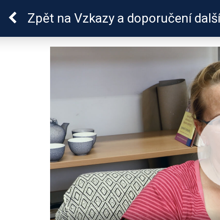
Sluchová vada u dětí
Zpět
na Vzkazy a doporučení dalš