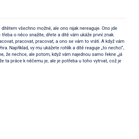
s dítětem všechno možné, ale ono nijak nereaguje. Ono jde
třeba o něco snažíte, dřete a dítě vám ukáže první znak.
acovat, pracovat, pracovat, a ono se vám to vrátí. A když vám
ra. Například, vy mu ukážete rohlík a dítě reaguje „to nechci”,
ne, že nechce, ale potom, když vám najednou samo řekne „já
že ta práce k něčemu je, ale je potřeba u toho vytrvat, což je