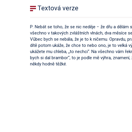
Textová verze
P: Nebát se toho, že se nic neděje − že dřu a dělám 
všechno v takových zvláštních vlnách, dva měsíce se 
Vůbec bych se nebála, že je to k ničemu. Opravdu, pr
dítě potom ukáže, že chce to nebo ono, je to velká výh
ukážete mu chleba, „to nechci“. Na všechno vám řek
bych si dal brambor“, to je podle mě výhra, znamení, 
někdy hodně těžké.