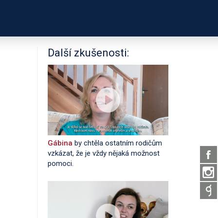
PODPOŘTE NÁS
É ODKAZY
O PROJEKTU
Další zkušenosti:
Gábina
by chtěla ostatním rodičům
vzkázat, že je vždy nějaká možnost
pomoci.