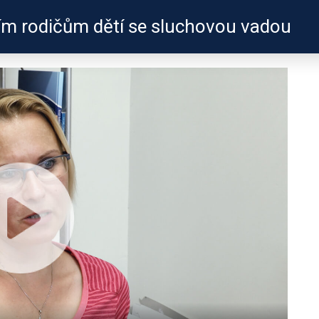
ím rodičům dětí se sluchovou vadou
ZKUŠENOSTI
PROFILY ÚČASTNÍKŮ
UŽITEČN