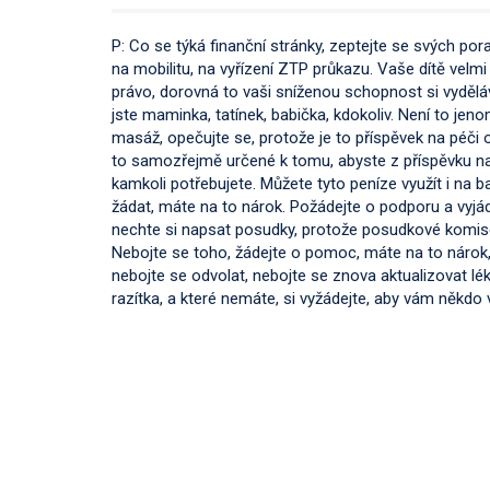
P: Co se týká finanční stránky, zeptejte se svých po
na mobilitu, na vyřízení ZTP průkazu. Vaše dítě velmi
právo, dorovná to vaši sníženou schopnost si vyděláva
jste maminka, tatínek, babička, kdokoliv. Není to jen
masáž, opečujte se, protože je to příspěvek na péči o 
to samozřejmě určené k tomu, abyste z příspěvku na m
kamkoli potřebujete. Můžete tyto peníze využít i na ba
žádat, máte na to nárok. Požádejte o podporu a vyjád
nechte si napsat posudky, protože posudkové komise 
Nebojte se toho, žádejte o pomoc, máte na to nárok
nebojte se odvolat, nebojte se znova aktualizovat lé
razítka, a které nemáte, si vyžádejte, aby vám někdo v