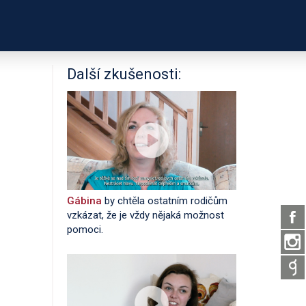
PODPOŘTE NÁS
É ODKAZY
O PROJEKTU
Další zkušenosti:
Gábina
by chtěla ostatním rodičům
vzkázat, že je vždy nějaká možnost
pomoci.