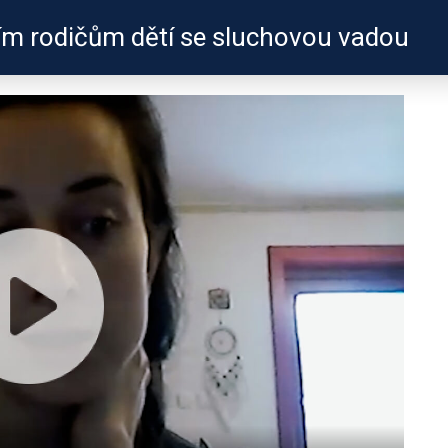
ím rodičům dětí se sluchovou vadou
ZKUŠENOSTI
PROFILY ÚČASTNÍKŮ
UŽITEČN