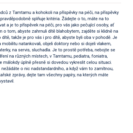
radců z Tamtamu a kohokoli na příspěvky na péči, na příspěvky
 pravděpodobně splňuje kritéria. Žádejte o to, máte na to
t a je to příspěvek na péči, pro vás jako pečující osoby, ať
om o tom, abyste zahrnuli dítě blahobytem, zajděte si klidně na
dítě, takže je pro vás i pro dítě, abyste byli oba v pohodě. Je
obilitu natankovali, objeli doktory nebo si dojeli vlakem,
terky, na servis, sluchadla. Je to prostě potřeba, nebojte se
ření na různých místech, v Tamtamu, pediatra, foniatra,
málokdy úplně přesně si dovedou vykreslit celou situaci.
, nežádáte o nic nadstandardního, a když vám to zamítnou,
kařské zprávy, dejte tam všechny papíry, na kterých máte
ystavil.