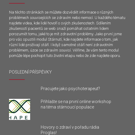
Na těchto stránkách se můžete dozvědět informace o různých
problémech souvisejících se zdravím nebo nemocí. U každého tématu
najdete videa, kde lidé hovoří o svých zkušenostech. Sdílením
zkušeností pacientů se web snaží pomáhat ostatním lidem
porozumět tomu, jaké to je mít zdravotní problémy. Jako první jsme
pro vás spustili modul Stárnutí, kde najdete informace o tom, jak
různí lidé prožívají stáří. I když samotné stáří není zdravotním
problémem, úzce se zdravím souvisí. Věříme, že vám tento modul
pomůže lépe pochopit tuto životní etapu nebo že zde najdete oporu.
POSLEDNÍ PŘÍSPĚVKY
Pracujete jako psychoterapeut?
Přihlašte se na první online workshop
na téma stárnoucí populace
Hovory o zdraví v pořadu rádia
Proglas!