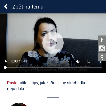
Sluchová vada u dětí
Zpět
na téma
Pavla
sdílela tipy, jak zařídit, aby sluchadla
nepadala.