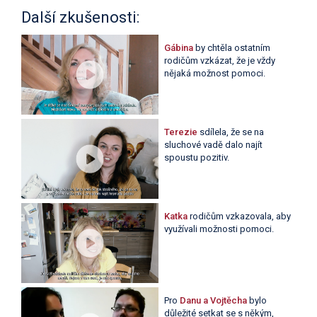
Další zkušenosti:
Gábina
by chtěla ostatním
rodičům vzkázat, že je vždy
nějaká možnost pomoci.
Terezie
sdílela, že se na
sluchové vadě dalo najít
spoustu pozitiv.
Katka
rodičům vzkazovala, aby
využívali možnosti pomoci.
Pro
Danu a Vojtěcha
bylo
důležité setkat se s někým,