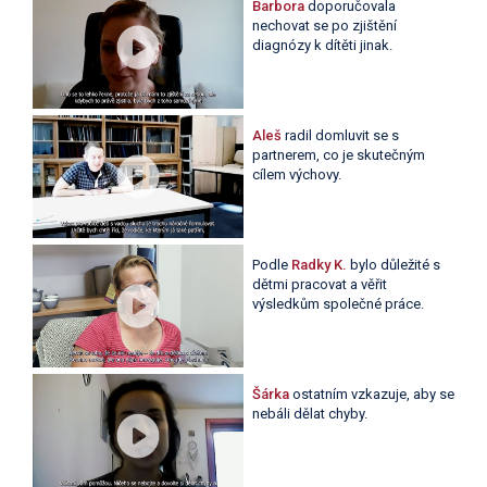
Barbora
doporučovala
nechovat se po zjištění
diagnózy k dítěti jinak.
Aleš
radil domluvit se s
partnerem, co je skutečným
cílem výchovy.
Podle
Radky K.
bylo důležité s
dětmi pracovat a věřit
výsledkům společné práce.
Šárka
ostatním vzkazuje, aby se
nebáli dělat chyby.