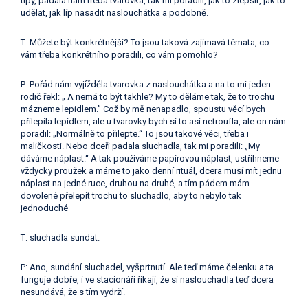
tipy, padala nám třeba tvarovka, tak mi poradili, jak to zlepšit, jak to
udělat, jak líp nasadit naslouchátka a podobně.
T: Můžete být konkrétnější? To jsou taková zajímavá témata, co
vám třeba konkrétního poradili, co vám pomohlo?
P: Pořád nám vyjížděla tvarovka z naslouchátka a na to mi jeden
rodič řekl: „ A nemá to být takhle? My to děláme tak, že to trochu
mázneme lepidlem.” Což by mě nenapadlo, spoustu věcí bych
přilepila lepidlem, ale u tvarovky bych si to asi netroufla, ale on nám
poradil: „Normálně to přilepte.“ To jsou takové věci, třeba i
maličkosti. Nebo dceři padala sluchadla, tak mi poradili: „My
dáváme náplast.“ A tak používáme papírovou náplast, ustřihneme
vždycky proužek a máme to jako denní rituál, dcera musí mít jednu
náplast na jedné ruce, druhou na druhé, a tím pádem mám
dovolené přelepit trochu to sluchadlo, aby to nebylo tak
jednoduché −
T: sluchadla sundat.
P: Ano, sundání sluchadel, vyšprtnutí. Ale teď máme čelenku a ta
funguje dobře, i ve stacionáři říkají, že si naslouchadla teď dcera
nesundává, že s tím vydrží.