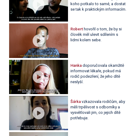
koho potkalo to samé, a dostat
se tak k praktickým informacím.
Robert
hovořil o tom, že by si
člověk měl ulevit sdílením s
lidmi kolem sebe.
Hanka
doporučovala okamžitě
informovat lékaře, pokud má
rodič podezření, že jeho dítě
neslyší.
Šárka
vzkazovala rodičům, aby
měli trpělivost s odborníky a
vysvětlovali jim, co jejich dítě
potřebuje.