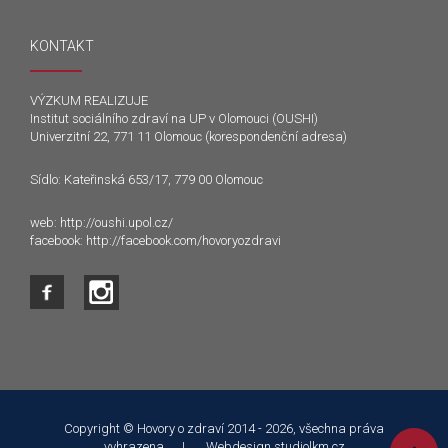
KONTAKT
VÝZKUM REALIZUJE
Institut sociálního zdraví na UP v Olomouci (OUSHI)
Univerzitní 22, 771 11 Olomouc (korespondenční adresa)
Sídlo: Kateřinská 653/17, 779 00 Olomouc
web:
http://oushi.upol.cz/
facebook:
http://facebook.com/hovoryozdravi
Tento web používá k poskytování služeb a analýze
návštěvnosti soubory cookie. Používáním tohoto webu s tím
souhlasíte.
Copyright © Hovory o zdraví 2014 - 2026, všechna práva
vyhrazena. | Webdesign
studiolkm.cz