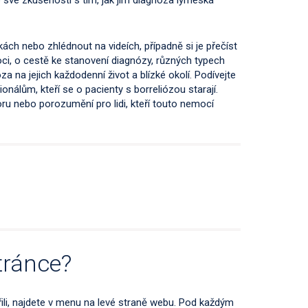
 o své zkušenosti s tím, jak jim diagnóza lymeská
ách nebo zhlédnout na videích, případně si je přečíst
oci, o cestě ke stanovení diagnózy, různých typech
a na jejich každodenní život a blízké okolí. Podívejte
nálům, kteří se o pacienty s borreliózou starají.
 nebo porozumění pro lidi, kteří touto nemocí
tránce?
ili, najdete v menu na levé straně webu. Pod každým