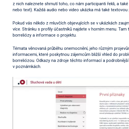
z nich naleznete shrnutí toho, co nám participanti řekli, a tak
nebo text). Každá audio nebo video ukázka má také textovou
Pokud vás někdo z mluvčích objevujících se v ukázkách zaujm
více. Stránku s profily účastníků najdete v horním menu. Tam 
borreliózy a informace o projektu.
Témata věnovaná průběhu onemocnění, jeho různým projevům
informacemi, které poskytnou zájemcům bližší vhled do pro
borreliózou. Odkazy na zdroje těchto informací a podrobnější 
v poznámkách.