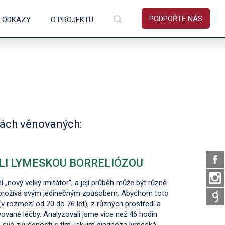
PODPOŘTE NÁS
É ODKAZY
O PROJEKTU
kách věnovaných:
LI LYMESKOU BORRELIÓZOU
„nový velký imitátor“, a její průběh může být různě
 prožívá svým jedinečným způsobem. Abychom toto
(v rozmezí od 20 do 76 let), z různých prostředí a
vané léčby. Analyzovali jsme více než 46 hodin