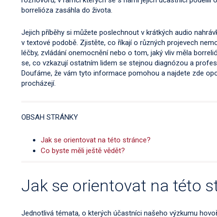
rozhovorů, v rámci kterých se s námi jejich účastníci podělili
borrelióza zasáhla do života.
Jejich příběhy si můžete poslechnout v krátkých audio nahrávk
v textové podobě. Zjistěte, co říkají o různých projevech nem
léčby, zvládání onemocnění nebo o tom, jaký vliv měla borrelióz
se, co vzkazují ostatním lidem se stejnou diagnózou a profesio
Doufáme, že vám tyto informace pomohou a najdete zde oporu
procházejí.
OBSAH STRÁNKY
Jak se orientovat na této stránce?
Co byste měli ještě vědět?
Jak se orientovat na této s
Jednotlivá témata, o kterých účastníci našeho výzkumu hovoř