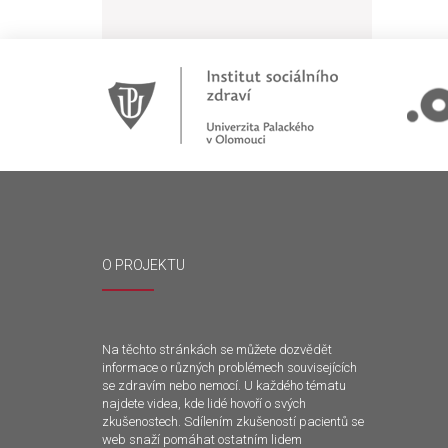
O PROJEKTU
Na těchto stránkách se můžete dozvědět
informace o různých problémech souvisejících
se zdravím nebo nemocí. U každého tématu
najdete videa, kde lidé hovoří o svých
zkušenostech. Sdílením zkušeností pacientů se
web snaží pomáhat ostatním lidem