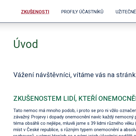
ZKUŠENOSTI
PROFILY ÚČASTNÍKŮ
UŽITEČN
Úvod
Vážení návštěvníci, vítáme vás na strán
ZKUŠENOSTEM LIDÍ, KTEŘÍ ONEMOCNĚ
Tato nemoc má mnoho podob, i proto se pro ni vžilo označení 
závažný. Projevy i dopady onemocnění navíc každý nemocný
téma obsáhli co nejlépe, mluvili jsme s 39 lidmi různého věku 
míst v České republice, s různým typem onemocnění a absolvo