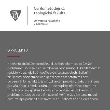
O PROJEKTU
Na těchto stránkách se můžete dozvědět informace o různých
problémech souvisejících se zdravím nebo nemocí. U každého tématu
najdete videa, kde lidé hovoří o svých zkušenostech. Sdílením
zkušeností pacientů se web snaží pomáhat ostatním lidem
porozumět tomu, jaké to je mít zdravotní problémy. Jako první jsme
pro vás spustili modul Stárnutí, kde najdete informace o tom, jak
různí lidé prožívají stáří. I když samotné stáří není zdravotním
problémem, úzce se zdravím souvisí. Věříme, že vám tento modul
pomůže lépe pochopit tuto životní etapu nebo že zde najdete oporu.