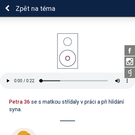
Epilepsie u dětí
Zpět
na téma
Petra 36
se s matkou střídaly v práci a při hlídání
syna.