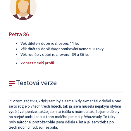
Petra 36
Věk dítěte v době rozhovoru: 11 let
Věk dítěte v době diagnostikování nemoci: 3 roky
Věk rodiče v době rozhovoru: 39 a 36 let
Zobrazit celý profil
Textová verze
P: V tom začátku, když jsem byla sama, kdy exmanžel odešel a ono
se to rozjelo v těch třech letech, tak já jsem musela nějakým stylem
vydělávat peníze, takže jsem to řešila s mámou tak, že jsme dělaly
na stejné ambulanci a toho malého jsme si přehazovaly. To taky
bylo náročné, protože tohle jsem dělala 6 let a já jsem třeba po
třech nočních vůbec nespala.