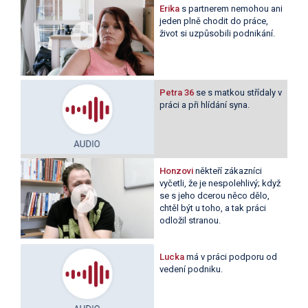
Erika
s partnerem nemohou ani
jeden plně chodit do práce,
život si uzpůsobili podnikání.
Petra 36
se s matkou střídaly v
práci a při hlídání syna.
Honzovi
někteří zákazníci
vyčetli, že je nespolehlivý; když
se s jeho dcerou něco dělo,
chtěl být u toho, a tak práci
odložil stranou.
Lucka
má v práci podporu od
vedení podniku.