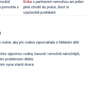
možnil
Erika
s partnerem nemohou ani jeden
a pomohla s
plně chodit do práce, život si
uzpůsobili podnikání.
ů
 nutné, aby jim rodina vypomáhala s hlídáním dětí.
i přes výpomoc rodiny časově i emočně náročnější,
tním problémem dítěte.
ním syna starší dcera.