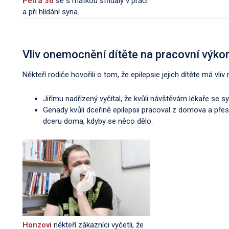
Petra 36
se s matkou střídaly v práci
a při hlídání syna.
Vliv onemocnění dítěte na pracovní výko
Někteří rodiče hovořili o tom, že epilepsie jejich dítěte má vli
Jiřímu nadřízený vyčítal, že kvůli návštěvám lékaře se 
Genady kvůli dceřině epilepsii pracoval z domova a přest
dceru doma, kdyby se něco dělo.
Honzovi
někteří zákazníci vyčetli, že