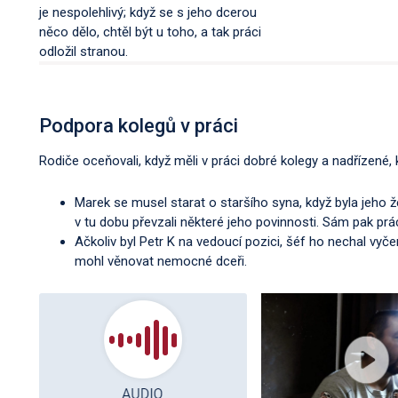
je nespolehlivý; když se s jeho dcerou
něco dělo, chtěl být u toho, a tak práci
odložil stranou.
Podpora kolegů v práci
Rodiče oceňovali, když měli v práci dobré kolegy a nadřízené, k
Marek se musel starat o staršího syna, když byla jeho
v tu dobu převzali některé jeho povinnosti. Sám pak prá
Ačkoliv byl Petr K na vedoucí pozici, šéf ho nechal vyč
mohl věnovat nemocné dceři.