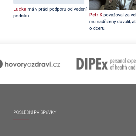
Lucka
má v práci podporu od vedení
Petr K
považoval za vel
podniku.
mu nadřízený dovolil, a
o dceru.
POSLEDNÍ PŘÍSPĚVKY