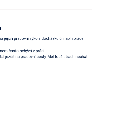
n
v na jejich pracovní výkon, docházku či náplň práce.
synem často nebývá v práci.
al jezdit na pracovní cesty. Měl totiž strach nechat