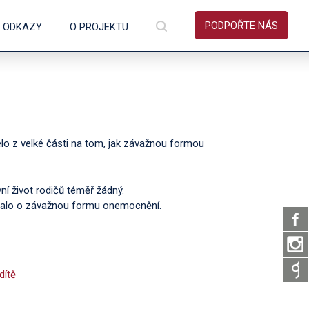
PODPOŘTE NÁS
É ODKAZY
O PROJEKTU
selo z velké části na tom, jak závažnou formou
ní život rodičů téměř žádný.
ednalo o závažnou formu onemocnění.
dítě