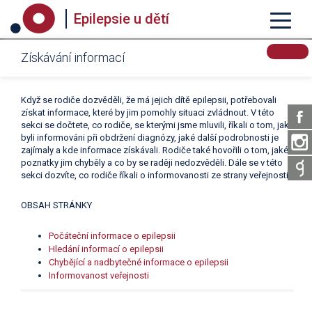
Epilepsie u dětí
Získávání informací
Když se rodiče dozvěděli, že má jejich dítě epilepsii, potřebovali
získat informace, které by jim pomohly situaci zvládnout. V této
sekci se dočtete, co rodiče, se kterými jsme mluvili, říkali o tom, jak
byli informováni při obdržení diagnózy, jaké další podrobnosti je
zajímaly a kde informace získávali. Rodiče také hovořili o tom, jaké
poznatky jim chyběly a co by se raději nedozvěděli. Dále se v této
sekci dozvíte, co rodiče říkali o informovanosti ze strany veřejnosti.
OBSAH STRÁNKY
Počáteční informace o epilepsii
Hledání informací o epilepsii
Chybějící a nadbytečné informace o epilepsii
Informovanost veřejnosti