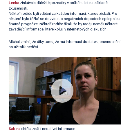
Lenka
získávala důležité poznatky v průběhu let na základě
zkušeností.
Někteří rodiče byli vděční za každou informaci, kterou získali. Pro
některé bylo těžké se dozvídat o negativních dopadech epilepsie a
špatné prognóze. Někteří rodiče říkali, že by raději neměli některé
zavádějící informace, které koluji v internetových diskuzích.
Michal zmínil, že díky tomu, že má informací dostatek, onemocnění
ho už tolik neděsí.
Sabina
chtěla znát i negativní informace.