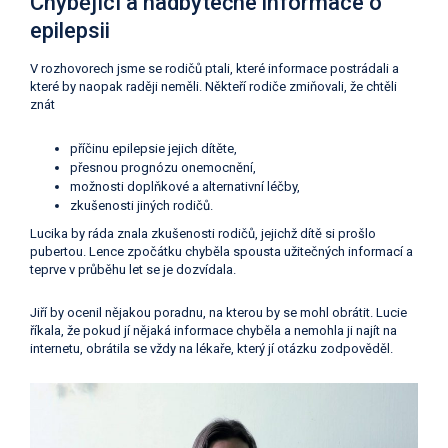
Chybějící a nadbytečné informace o
epilepsii
V rozhovorech jsme se rodičů ptali, které informace postrádali a
které by naopak raději neměli. Někteří rodiče zmiňovali, že chtěli
znát
příčinu epilepsie jejich dítěte,
přesnou prognózu onemocnění,
možnosti doplňkové a alternativní léčby,
zkušenosti jiných rodičů.
Lucika by ráda znala zkušenosti rodičů, jejichž dítě si prošlo
pubertou. Lence zpočátku chyběla spousta užitečných informací a
teprve v průběhu let se je dozvídala.
Jiří by ocenil nějakou poradnu, na kterou by se mohl obrátit. Lucie
říkala, že pokud jí nějaká informace chyběla a nemohla ji najít na
internetu, obrátila se vždy na lékaře, který jí otázku zodpověděl.