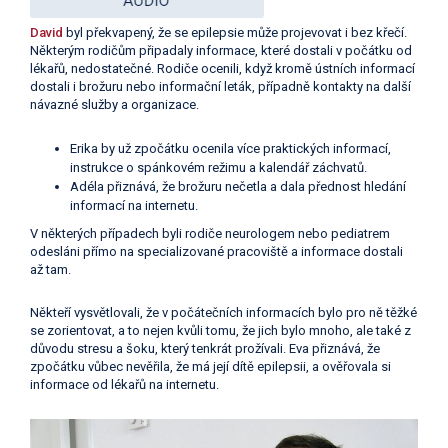
David
byl překvapený, že se epilepsie může projevovat i bez křečí.
Některým rodičům připadaly informace, které dostali v počátku od
lékařů, nedostatečné. Rodiče ocenili, když kromě ústních informací
dostali i brožuru nebo informační leták, případně kontakty na další
návazné služby a organizace.
Erika by už zpočátku ocenila více praktických informací,
instrukce o spánkovém režimu a kalendář záchvatů.
Adéla přiznává, že brožuru nečetla a dala přednost hledání
informací na internetu.
V některých případech byli rodiče neurologem nebo pediatrem
odesláni přímo na specializované pracoviště a informace dostali
až tam.
Někteří vysvětlovali, že v počátečních informacích bylo pro ně těžké
se zorientovat, a to nejen kvůli tomu, že jich bylo mnoho, ale také z
důvodu stresu a šoku, který tenkrát prožívali. Eva přiznává, že
zpočátku vůbec nevěřila, že má její dítě epilepsii, a ověřovala si
informace od lékařů na internetu.