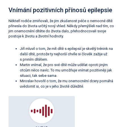
Vnímání pozitivních přínosů epilepsie
Někteří rodiče zmiňovali, že jim zkušenost péče o nemocné dítě
přinesla do života určitý nový vhled. Někdy přemýšleli nad tím, co
jim onemocnění dítěte do života dalo, přehodnocovali svoje
postoje k životu a životní hodnoty.
Jiří mluvil o tom, že mít dítě s epilepsií je skvělý trénink na
další dítě, protože ty nejhorší chvíle si člověk zažije už
s prvním dítětem.
Martin vnímal, že pro své dítě může udělat oproti jiným
otcům něco navíc. To mu umožňuje vnímat pozitivněji jak
situaci, tak sebe sama.
Miroslav hovořil o tom, že mu onemocnění dcery pomáhá
uvědomit si, co je v jeho životě důležité.