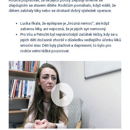
Rodiče popisovali, že se jejich pocity zlepšují úměrně se
zlepšujícím se stavem dítěte. Rodičům pomáhalo, když viděli, že
dětem zabíraly léky nebo se dostavil dobrý výsledek operace.
Lucka říkala, že epilepsie je „hrozná nemoc“, ale když
zaberou léky, ani nepozná, že je jejich syn nemocný.
Pro Irču a Petru36 byl nejnáročnější začátek léčby, kdy se u
jejich dětí dočasně zhoršil v důsledku vedlejšího účinku léků
emoční stav. Děti byly plačtivé a depresivní, to bylo pro
rodiče velmi těžké pozorovat.