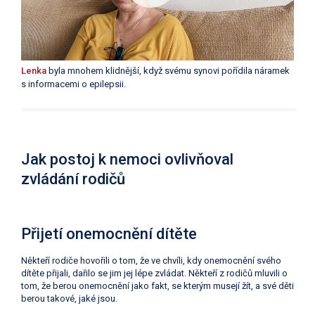
Lenka
byla mnohem klidnější, když svému synovi pořídila náramek
s informacemi o epilepsii.
Jak postoj k nemoci ovlivňoval
zvládání rodičů
Přijetí onemocnění dítěte
Někteří rodiče hovořili o tom, že ve chvíli, kdy onemocnění svého
dítěte přijali, dařilo se jim jej lépe zvládat. Někteří z rodičů mluvili o
tom, že berou onemocnění jako fakt, se kterým musejí žít, a své děti
berou takové, jaké jsou.