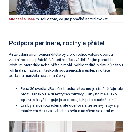
Michael a Jana
mluvili o tom, co jim pomáhá se zrelaxovat.
Podpora partnera, rodiny a přátel
Při zvládání onemocnění dítěte byla pro rodiče velkou oporou
vlastní rodina a přátelé. Někteří rodiče uváděli, že jim pomohlo,
když jim prarodiče nebo přátelé mohli pohlídat dítě. Velmi důležitou
roli hrála při zvládání těžkostí souvisejících s epilepsií dítěte
podpora manžela nebo manželky.
Petra 36 uvedla: „Rodiče, brácha, všechno je strašně fajn, ale
pro tu ženskou je důležitý ten mužský – aby ho měla jako
oporu. A když funguje jako opora, tak je to strašně fajn.“
Eva byla sice rozvedená, ale oceňovala, že se svým bývalým
manželem dokázali všechno řešit a na všem se domluvit.