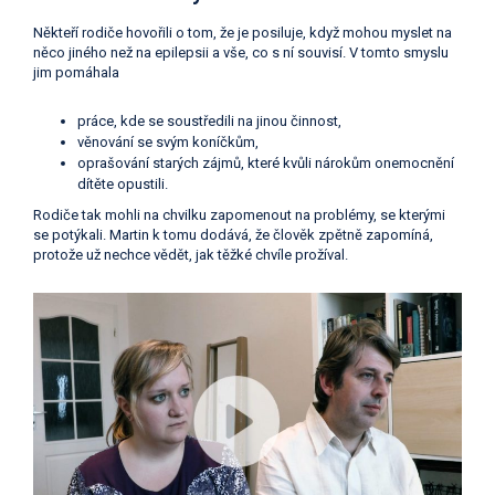
Někteří rodiče hovořili o tom, že je posiluje, když mohou myslet na
něco jiného než na epilepsii a vše, co s ní souvisí. V tomto smyslu
jim pomáhala
práce, kde se soustředili na jinou činnost,
věnování se svým koníčkům,
oprašování starých zájmů, které kvůli nárokům onemocnění
dítěte opustili.
Rodiče tak mohli na chvilku zapomenout na problémy, se kterými
se potýkali. Martin k tomu dodává, že člověk zpětně zapomíná,
protože už nechce vědět, jak těžké chvíle prožíval.