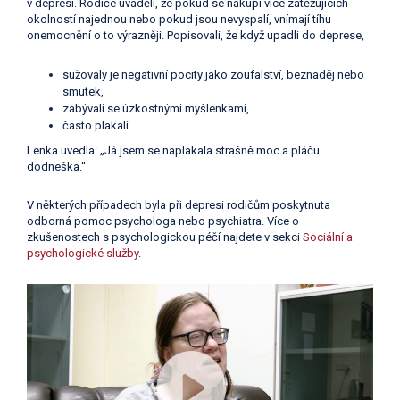
v depresi. Rodiče uváděli, že pokud se nakupí více zatěžujících
okolností najednou nebo pokud jsou nevyspalí, vnímají tíhu
onemocnění o to výrazněji. Popisovali, že když upadli do deprese,
sužovaly je negativní pocity jako zoufalství, beznaděj nebo
smutek,
zabývali se úzkostnými myšlenkami,
často plakali.
Lenka uvedla: „Já jsem se naplakala strašně moc a pláču
dodneška.“
V některých případech byla při depresi rodičům poskytnuta
odborná pomoc psychologa nebo psychiatra. Více o
zkušenostech s psychologickou péčí najdete v sekci
Sociální a
psychologické služby
.