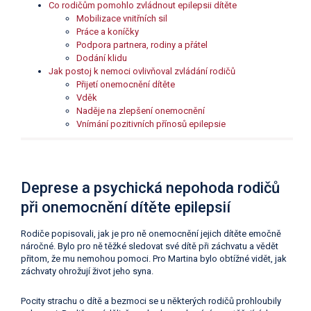
Co rodičům pomohlo zvládnout epilepsii dítěte
Mobilizace vnitřních sil
Práce a koníčky
Podpora partnera, rodiny a přátel
Dodání klidu
Jak postoj k nemoci ovlivňoval zvládání rodičů
Přijetí onemocnění dítěte
Vděk
Naděje na zlepšení onemocnění
Vnímání pozitivních přínosů epilepsie
Deprese a psychická nepohoda rodičů
při onemocnění dítěte epilepsií
Rodiče popisovali, jak je pro ně onemocnění jejich dítěte emočně
náročné. Bylo pro ně těžké sledovat své dítě při záchvatu a vědět
přitom, že mu nemohou pomoci. Pro Martina bylo obtížné vidět, jak
záchvaty ohrožují život jeho syna.
Pocity strachu o dítě a bezmoci se u některých rodičů prohloubily