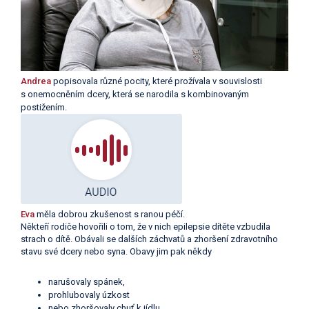
Andrea
popisovala různé pocity, které prožívala v souvislosti
s onemocněním dcery, která se narodila s kombinovaným
postižením.
Eva
měla dobrou zkušenost s ranou péčí.
Někteří rodiče hovořili o tom, že v nich epilepsie dítěte vzbudila
strach o dítě. Obávali se dalších záchvatů a zhoršení zdravotního
stavu své dcery nebo syna. Obavy jim pak někdy
narušovaly spánek,
prohlubovaly úzkost
nebo zhoršovaly chuť k jídlu.