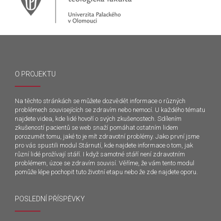
O PROJEKTU
Na těchto stránkách se můžete dozvědět informace o různých
problémech souvisejících se zdravím nebo nemocí. U každého tématu
najdete videa, kde lidé hovoří o svých zkušenostech. Sdílením
zkušeností pacientů se web snaží pomáhat ostatním lidem
porozumět tomu, jaké to je mít zdravotní problémy. Jako první jsme
pro vás spustili modul Stárnutí, kde najdete informace o tom, jak
různí lidé prožívají stáří. I když samotné stáří není zdravotním
problémem, úzce se zdravím souvisí. Věříme, že vám tento modul
pomůže lépe pochopit tuto životní etapu nebo že zde najdete oporu.
POSLEDNÍ PŘÍSPĚVKY