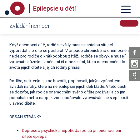
Epilepsie u dětí
Zvládání nemoci
Když onemocní dítě, rodič se vždy musí s nastalou situací
vypořádat a o dítě se postarat. V případě chronického onemocnění
nejde pro rodiče o krátkodobou zátěž. Rodiče se obvykle musejí
vyrovnat s různými změnami či omezeními, která onemocnění do
života jejich dítěte a jejich rodiny přináší.
Rodiče, se kterými jsme hovořili, popisovali, jakým způsobem
zvládali nároky, které na ně epilepsie jejich dětí klade. V této části
se dozvíte, jak rodiče onemocnění svého dítěte prožívají a co jim
pomáhalo nebo naopak znesnadňovalo vyrovnávání se s epilepsií
u svého dítěte.
OBSAH STRÁNKY
Deprese a psychická nepohoda rodičů při onemocnění
dítěte epilepsií