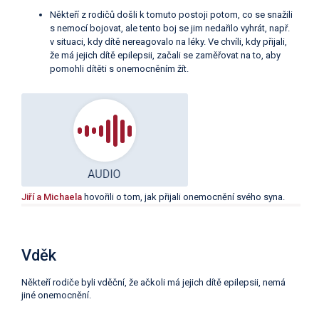
Někteří z rodičů došli k tomuto postoji potom, co se snažili
s nemocí bojovat, ale tento boj se jim nedařilo vyhrát, např.
v situaci, kdy dítě nereagovalo na léky. Ve chvíli, kdy přijali,
že má jejich dítě epilepsii, začali se zaměřovat na to, aby
pomohli dítěti s onemocněním žít.
Jiří a Michaela
hovořili o tom, jak přijali onemocnění svého syna.
Vděk
Někteří rodiče byli vděční, že ačkoli má jejich dítě epilepsii, nemá
jiné onemocnění.