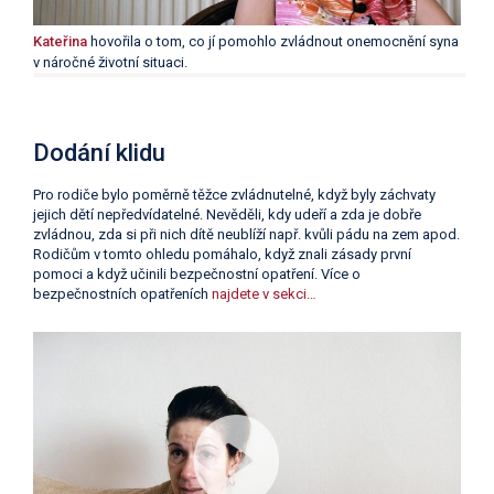
Kateřina
hovořila o tom, co jí pomohlo zvládnout onemocnění syna
v náročné životní situaci.
Dodání klidu
Pro rodiče bylo poměrně těžce zvládnutelné, když byly záchvaty
jejich dětí nepředvídatelné. Nevěděli, kdy udeří a zda je dobře
zvládnou, zda si při nich dítě neublíží např. kvůli pádu na zem apod.
Rodičům v tomto ohledu pomáhalo, když znali zásady první
pomoci a když učinili bezpečnostní opatření. Více o
bezpečnostních opatřeních
najdete v sekci…