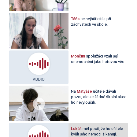
Táňa
se nejhůř cítila při
záchvatech ve škole.
Mončini
spolužáci vzali její
onemocnění jako hotovou věc.
Na
Matyáše
učitelé dávali
pozor, ale ze žádné školní akce
ho nevyloučili.
Lukáš
měl pocit, že ho učitelé
kvůli jeho nemoci šikanují.