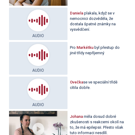
Daniela
plakala, když se v
nemocnici dozvěděla, že
dostala špatné známky na
vysvědčení.
Pro
Markétku
byl přestup do
jiné třídy nepříjemný
Ovečka
se ve speciální třídě
cítila dobře.
Johana
měla dosud dobré
zkušenosti s reakcemi okolí na
to, že má epilepsii. Přesto však
tuto informaci nesdílí.