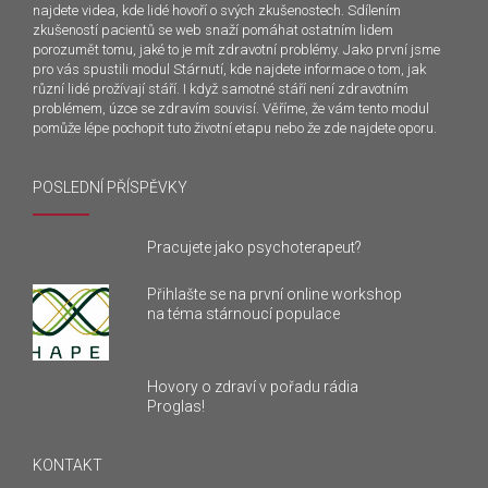
najdete videa, kde lidé hovoří o svých zkušenostech. Sdílením
zkušeností pacientů se web snaží pomáhat ostatním lidem
porozumět tomu, jaké to je mít zdravotní problémy. Jako první jsme
pro vás spustili modul Stárnutí, kde najdete informace o tom, jak
různí lidé prožívají stáří. I když samotné stáří není zdravotním
problémem, úzce se zdravím souvisí. Věříme, že vám tento modul
pomůže lépe pochopit tuto životní etapu nebo že zde najdete oporu.
POSLEDNÍ PŘÍSPĚVKY
Pracujete jako psychoterapeut?
Přihlašte se na první online workshop
na téma stárnoucí populace
Hovory o zdraví v pořadu rádia
Proglas!
KONTAKT