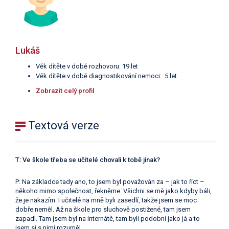
Lukáš
Věk dítěte v době rozhovoru: 19 let
Věk dítěte v době diagnostikování nemoci: 5 let
Zobrazit celý profil
Textová verze
T: Ve škole třeba se učitelé chovali k tobě jinak?
P: Na základce tady ano, to jsem byl považován za – jak to říct –
někoho mimo společnost, řekněme. Všichni se mě jako kdyby báli,
že je nakazím. I učitelé na mně byli zasedlí, takže jsem se moc
dobře neměl. Až na škole pro sluchově postižené, tam jsem
zapadl. Tam jsem byl na internátě, tam byli podobní jako já a to
jsem si s nimi rozuměl.