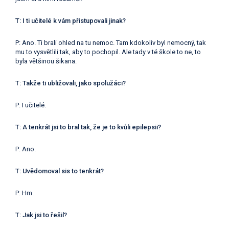
T: I ti učitelé k vám přistupovali jinak?
P: Ano. Ti brali ohled na tu nemoc. Tam kdokoliv byl nemocný, tak
mu to vysvětlili tak, aby to pochopil. Ale tady v té škole to ne, to
byla většinou šikana.
T: Takže ti ubližovali, jako spolužáci?
P: I učitelé.
T: A tenkrát jsi to bral tak, že je to kvůli epilepsii?
P: Ano.
T: Uvědomoval sis to tenkrát?
P: Hm.
T: Jak jsi to řešil?