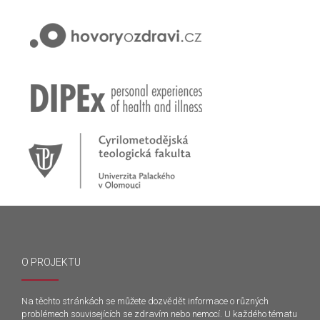
O PROJEKTU
Na těchto stránkách se můžete dozvědět informace o různých
problémech souvisejících se zdravím nebo nemocí. U každého tématu