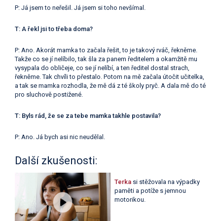
P: Já jsem to neřešil. Já jsem si toho nevšímal.
T: A řekl jsi to třeba doma?
P: Ano. Akorát mamka to začala řešit, to je takový rváč, řekněme.
Takže co se jí nelíbilo, tak šla za panem ředitelem a okamžitě mu
vysypala do obličeje, co se jí nelíbí, a ten ředitel dostal strach,
řekněme. Tak chvíli to přestalo. Potom na mě začala útočit učitelka,
a tak se mamka rozhodla, že mě dá z té školy pryč. A dala mě do té
pro sluchově postižené.
T: Byls rád, že se za tebe mamka takhle postavila?
P: Ano. Já bych asi nic neudělal.
Další zkušenosti:
Terka
si stěžovala na výpadky
paměti a potíže s jemnou
motorikou.