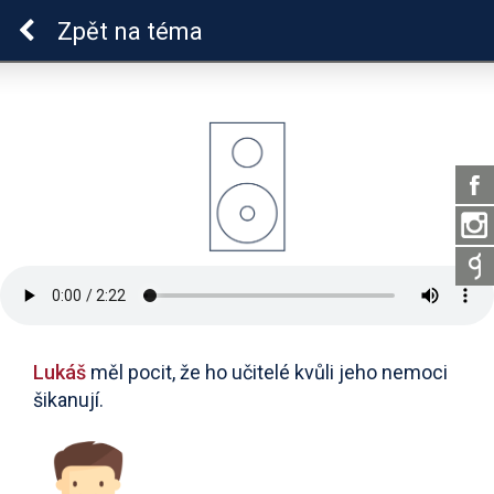
Epilepsie u dětí
Zpět
na téma
Lukáš
měl pocit, že ho učitelé kvůli jeho nemoci
šikanují.