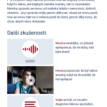
když to řeknu, ale kdybych neměla mamku, tak to nezvládám.
Mamka opravdu se mnou od malinka ležela v nemocnici, doktoři,
všechno. Já jí opravdu můžu jenom děkovat, všude se mnou jezdí.
Ona se mnou fakt na 2 měsíce jezdí do lázní, jenom díky tomu, že
chce, abych něco dokázala.
Další zkušenosti:
Monča
nevěděla, co přesně
epilepsie je, do té doby, než
byla starší.
Honza
popisoval, že byl velice
smutný, když se dozvěděl, že
má epilepsii.
Vojta
se bál, co na jeho
diagnózu řeknou spolužáci.