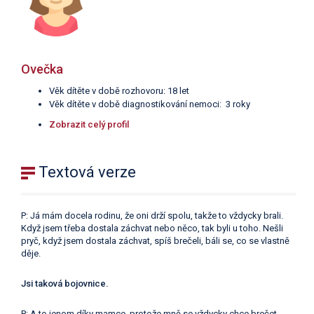
Ovečka
Věk dítěte v době rozhovoru: 18 let
Věk dítěte v době diagnostikování nemoci: 3 roky
Zobrazit celý profil
Textová verze
P: Já mám docela rodinu, že oni drží spolu, takže to vždycky brali.
Když jsem třeba dostala záchvat nebo něco, tak byli u toho. Nešli
pryč, když jsem dostala záchvat, spíš brečeli, báli se, co se vlastně
děje.
Jsi taková bojovnice.
P: A to jenom díky mamce, protože mně se vždycky chce brečet,