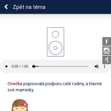
Epilepsie u dětí
Zpět
na téma
Ovečka
popisovala podporu celé rodiny, a hlavně
své maminky.