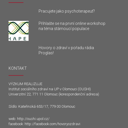
Pracujete jako psychoterapeut?
Přihlašte se na první online workshop
na téma stárnoucí populace
Hovory o zdraví v pořadu rádia
Proglas!
KONTAKT
VÝZKUM REALIZUJE
Institut sociálního zdraví na UP v Olomouci (OUSHI)
Univerzitní 22, 771 11 Olomouc (korespondenční adresa)
Sídlo: Kateřinská 653/17, 779 00 Olomouc
web:
http://oushi.upol.cz/
facebook:
http://facebook.com/hovoryozdravi