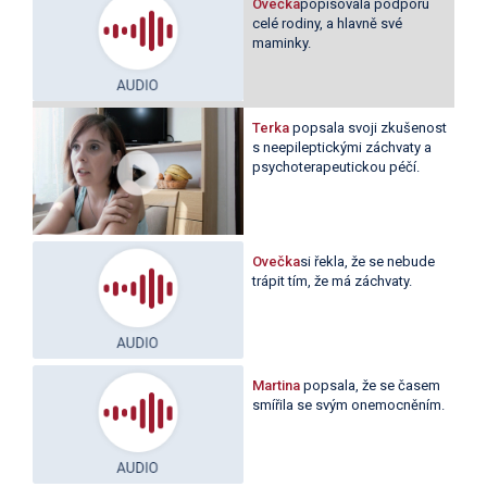
Ovečka
popisovala podporu
celé rodiny, a hlavně své
maminky.
Terka
popsala svoji zkušenost
s neepileptickými záchvaty a
psychoterapeutickou péčí.
Ovečka
si řekla, že se nebude
trápit tím, že má záchvaty.
Martina
popsala, že se časem
smířila se svým onemocněním.