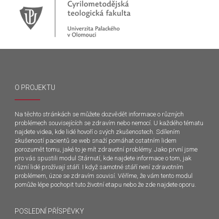
O PROJEKTU
Na těchto stránkách se můžete dozvědět informace o různých
problémech souvisejících se zdravím nebo nemocí. U každého tématu
najdete videa, kde lidé hovoří o svých zkušenostech. Sdílením
zkušeností pacientů se web snaží pomáhat ostatním lidem
porozumět tomu, jaké to je mít zdravotní problémy. Jako první jsme
pro vás spustili modul Stárnutí, kde najdete informace o tom, jak
různí lidé prožívají stáří. I když samotné stáří není zdravotním
problémem, úzce se zdravím souvisí. Věříme, že vám tento modul
pomůže lépe pochopit tuto životní etapu nebo že zde najdete oporu.
POSLEDNÍ PŘÍSPĚVKY