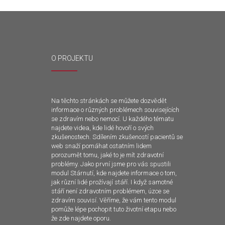
O PROJEKTU
Na těchto stránkách se můžete dozvědět
informace o různých problémech souvisejících
se zdravím nebo nemocí. U každého tématu
najdete videa, kde lidé hovoří o svých
zkušenostech. Sdílením zkušeností pacientů se
web snaží pomáhat ostatním lidem
porozumět tomu, jaké to je mít zdravotní
problémy. Jako první jsme pro vás spustili
modul Stárnutí, kde najdete informace o tom,
jak různí lidé prožívají stáří. I když samotné
stáří není zdravotním problémem, úzce se
zdravím souvisí. Věříme, že vám tento modul
pomůže lépe pochopit tuto životní etapu nebo
že zde najdete oporu.