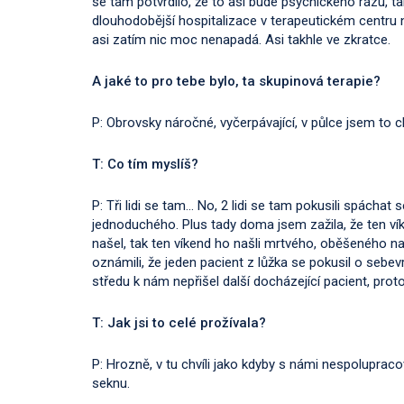
se tam potvrdilo, že to asi bude psychického rázu, ta
dlouhodobější hospitalizace v terapeutickém centru n
asi zatím nic moc nenapadá. Asi takhle ve zkratce.
A jaké to pro tebe bylo, ta skupinová terapie?
P: Obrovsky náročné, vyčerpávající, v půlce jsem to c
T: Co tím myslíš?
P: Tři lidi se tam… No, 2 lidi se tam pokusili spácha
jednoduchého. Plus tady doma jsem zažila, že ten ví
našel, tak ten víkend ho našli mrtvého, oběšeného n
oznámili, že jeden pacient z lůžka se pokusil o sebevr
středu k nám nepřišel další docházející pacient, prot
T: Jak jsi to celé prožívala?
P: Hrozně, v tu chvíli jako kdyby s námi nespolupraco
seknu.