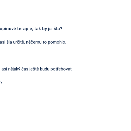
pinové terapie, tak by jsi šla?
asi šla určitě, něčemu to pomohlo.
u asi nějaký čas ještě budu potřebovat.
i?