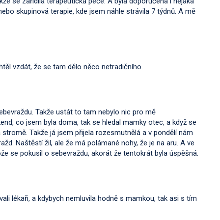
kže se zařídila terapeutická péče. A byla doporučena i nějaká
ebo skupinová terapie, kde jsem náhle strávila 7 týdnů. A mě
htěl vzdát, že se tam dělo něco netradičního.
t sebevraždu. Takže ustát to tam nebylo nic pro mě
kend, co jsem byla doma, tak se hledal mamky otec, a když se
a stromě. Takže já jsem přijela rozesmutnělá a v pondělí nám
ažd. Naštěstí žil, ale že má polámané nohy, že je na aru. A ve
ože se pokusil o sebevraždu, akorát že tentokrát byla úspěšná.
vali lékaři, a kdybych nemluvila hodně s mamkou, tak asi s tím