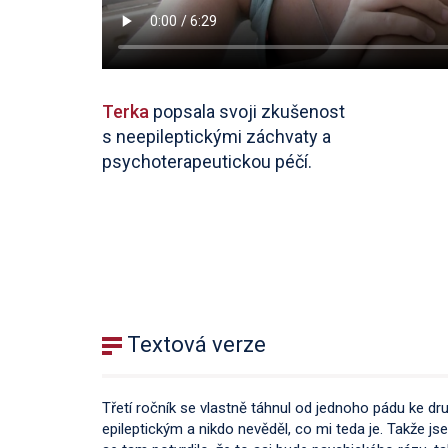
Terka
popsala svoji zkušenost
s neepileptickými záchvaty a
psychoterapeutickou péčí.
Textová verze
Třetí ročník se vlastně táhnul od jednoho pádu ke d
epileptickým a nikdo nevěděl, co mi teda je. Takže j