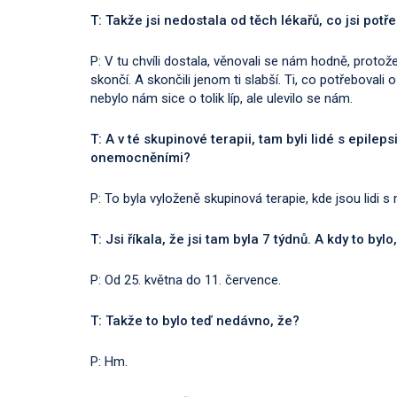
T: Takže jsi nedostala od těch lékařů, co jsi potř
P: V tu chvíli dostala, věnovali se nám hodně, protože
skončí. A skončili jenom ti slabší. Ti, co potřebovali 
nebylo nám sice o tolik líp, ale ulevilo se nám.
T: A v té skupinové terapii, tam byli lidé s epilep
onemocněními?
P: To byla vyloženě skupinová terapie, kde jsou lidi 
T: Jsi říkala, že jsi tam byla 7 týdnů. A kdy to b
P: Od 25. května do 11. července.
T: Takže to bylo teď nedávno, že?
P: Hm.