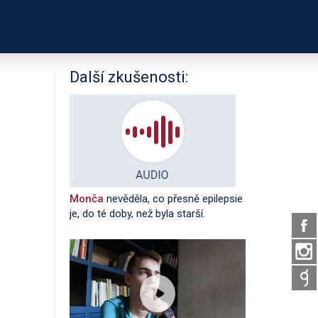
PODPOŘTE NÁS
É ODKAZY
O PROJEKTU
Další zkušenosti:
Monča
nevěděla, co přesně epilepsie
je, do té doby, než byla starší.