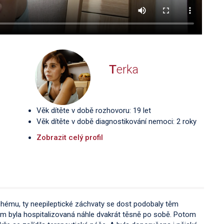
T
erka
Věk dítěte v době rozhovoru: 19 let
Věk dítěte v době diagnostikování nemoci: 2 roky
Zobrazit celý profil
ruhému, ty neepileptické záchvaty se dost podobaly těm
sem byla hospitalizovaná náhle dvakrát těsně po sobě. Potom