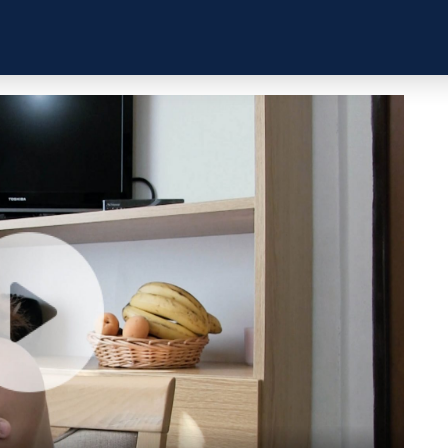
ZKUŠENOSTI
PROFILY ÚČASTNÍKŮ
UŽITEČN