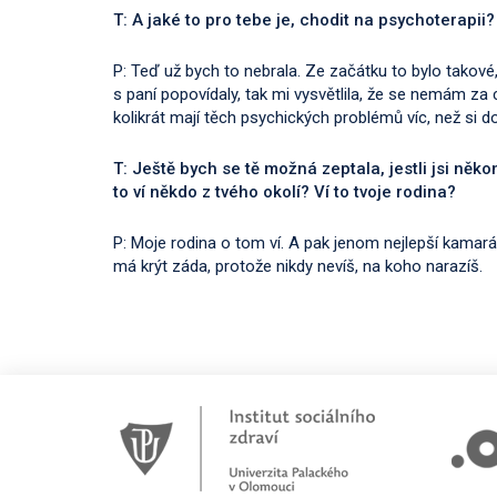
T: A jaké to pro tebe je, chodit na psychoterapii?
P: Teď už bych to nebrala. Ze začátku to bylo takové
s paní popovídaly, tak mi vysvětlila, že se nemám za co
kolikrát mají těch psychických problémů víc, než si 
T: Ještě bych se tě možná zeptala, jestli jsi něko
to ví někdo z tvého okolí? Ví to tvoje rodina?
P: Moje rodina o tom ví. A pak jenom nejlepší kamar
má krýt záda, protože nikdy nevíš, na koho narazíš.