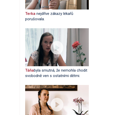
Terka
nejdříve zákazy lékařů
porušovala.
Táňa
byla smutná, že nemohla chodit
svobodně ven s ostatními dětmi.