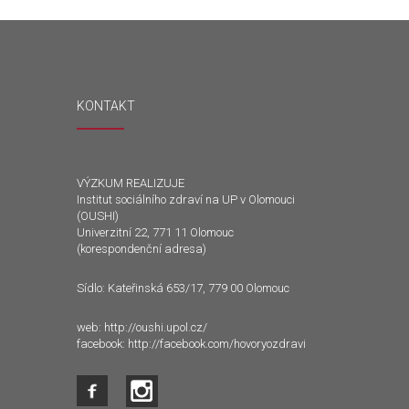
KONTAKT
VÝZKUM REALIZUJE
Institut sociálního zdraví na UP v Olomouci
(OUSHI)
Univerzitní 22, 771 11 Olomouc
(korespondenční adresa)
Sídlo: Kateřinská 653/17, 779 00 Olomouc
web:
http://oushi.upol.cz/
facebook:
http://facebook.com/hovoryozdravi