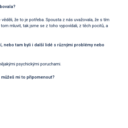
ebovala?
 věděli, že to je potřeba. Spousta z nás uvažovala, že s tím
o tom mluvit, tak jsme se z toho vypovídali, z těch pocitů, a
sií, nebo tam byli i další lidé s různými problémy nebo
s nějakými psychickými poruchami.
ylo, můžeš mi to připomenout?