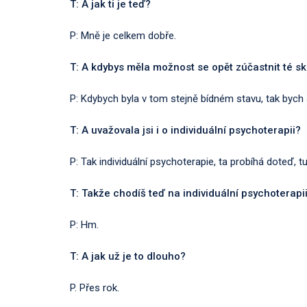
T: A jak ti je teď?
P: Mně je celkem dobře.
T: A kdybys měla možnost se opět zúčastnit té sku
P: Kdybych byla v tom stejně bídném stavu, tak bych 
T: A uvažovala jsi i o individuální psychoterapii?
P: Tak individuální psychoterapie, ta probíhá doteď, t
T: Takže chodíš teď na individuální psychoterapi
P: Hm.
T: A jak už je to dlouho?
P. Přes rok.