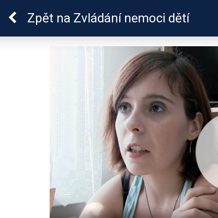
Epilepsie u dětí
Zpět
na Zvládání nemoci dětí