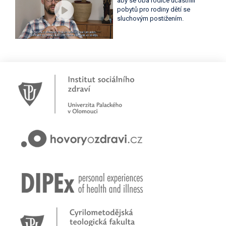
aby se oba rodiče účastnili
pobytů pro rodiny dětí se
sluchovým postižením.