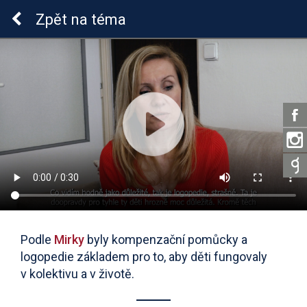
Sluchová vada u dětí
Zpět
na téma
Podle
Mirky
byly kompenzační pomůcky a
logopedie základem pro to, aby děti fungovaly
v kolektivu a v životě.