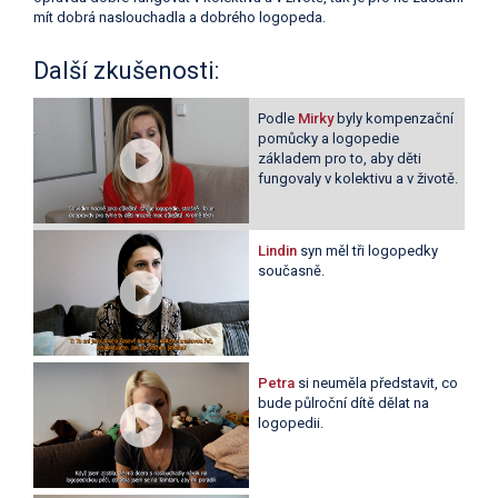
mít dobrá naslouchadla a dobrého logopeda.
Další zkušenosti:
Podle
Mirky
byly kompenzační
pomůcky a logopedie
základem pro to, aby děti
fungovaly v kolektivu a v životě.
Lindin
syn měl tři logopedky
současně.
Petra
si neuměla představit, co
bude půlroční dítě dělat na
logopedii.