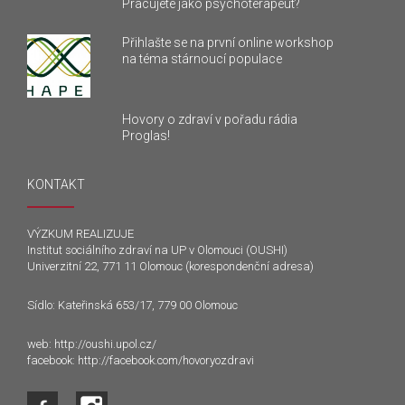
Pracujete jako psychoterapeut?
Přihlašte se na první online workshop
na téma stárnoucí populace
Hovory o zdraví v pořadu rádia
Proglas!
KONTAKT
VÝZKUM REALIZUJE
Institut sociálního zdraví na UP v Olomouci (OUSHI)
Univerzitní 22, 771 11 Olomouc (korespondenční adresa)
Sídlo: Kateřinská 653/17, 779 00 Olomouc
web:
http://oushi.upol.cz/
facebook:
http://facebook.com/hovoryozdravi