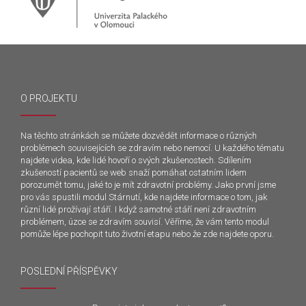
O PROJEKTU
Na těchto stránkách se můžete dozvědět informace o různých
problémech souvisejících se zdravím nebo nemocí. U každého tématu
najdete videa, kde lidé hovoří o svých zkušenostech. Sdílením
zkušeností pacientů se web snaží pomáhat ostatním lidem
porozumět tomu, jaké to je mít zdravotní problémy. Jako první jsme
pro vás spustili modul Stárnutí, kde najdete informace o tom, jak
různí lidé prožívají stáří. I když samotné stáří není zdravotním
problémem, úzce se zdravím souvisí. Věříme, že vám tento modul
pomůže lépe pochopit tuto životní etapu nebo že zde najdete oporu.
POSLEDNÍ PŘÍSPĚVKY