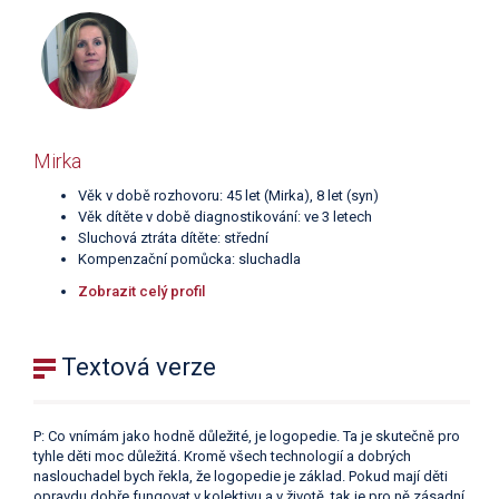
Mirka
Věk v době rozhovoru: 45 let (Mirka), 8 let (syn)
Věk dítěte v době diagnostikování: ve 3 letech
Sluchová ztráta dítěte: střední
Kompenzační pomůcka: sluchadla
Zobrazit celý profil
Textová verze
P: Co vnímám jako hodně důležité, je logopedie. Ta je skutečně pro
tyhle děti moc důležitá. Kromě všech technologií a dobrých
naslouchadel bych řekla, že logopedie je základ. Pokud mají děti
opravdu dobře fungovat v kolektivu a v životě, tak je pro ně zásadní