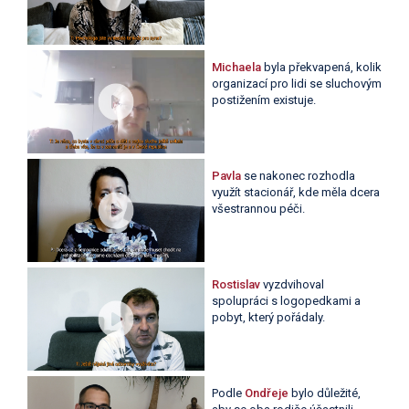
Michaela
byla překvapená, kolik
organizací pro lidi se sluchovým
postižením existuje.
Pavla
se nakonec rozhodla
využít stacionář, kde měla dcera
všestrannou péči.
Rostislav
vyzdvihoval
spolupráci s logopedkami a
pobyt, který pořádaly.
Podle
Ondřeje
bylo důležité,