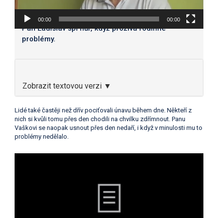
00:00
00:00
Pan Ladislav spí hůř, když prožívá rodinné
problémy.
Zobrazit textovou verzi ▼
Lidé také častěji než dřív pociťovali únavu během dne. Někteří z
nich si kvůli tomu přes den chodili na chvilku zdřímnout. Panu
Vaškovi se naopak usnout přes den nedaří, i když v minulosti mu to
problémy nedělalo.