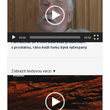
00:00
00:00
Pan Michal se v noci budí kvůli problémům
s prostatou, ráno kvůli tomu bývá vyčerpaný.
Zobrazit textovou verzi ▼
Video
přehrávač