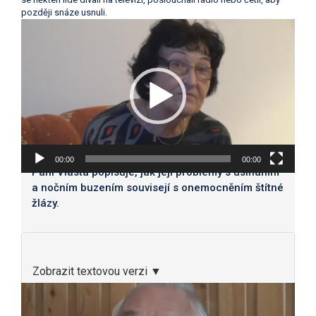
později snáze usnuli.
Video
přehrávač
00:00
00:00
Paní Vlasta popisuje, jak její problémy s usínáním
a nočním buzením souvisejí s onemocněním štítné
žlázy.
Zobrazit textovou verzi ▼
Video
přehrávač