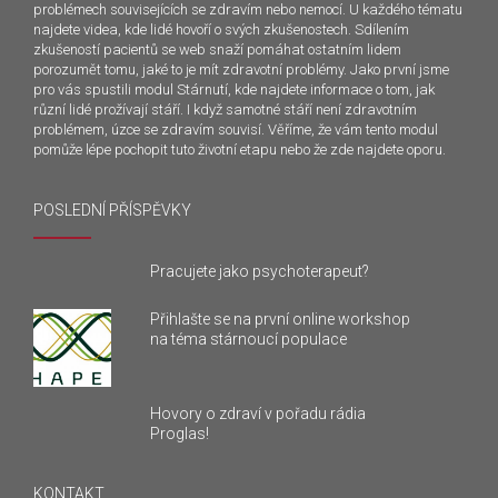
problémech souvisejících se zdravím nebo nemocí. U každého tématu
najdete videa, kde lidé hovoří o svých zkušenostech. Sdílením
zkušeností pacientů se web snaží pomáhat ostatním lidem
porozumět tomu, jaké to je mít zdravotní problémy. Jako první jsme
pro vás spustili modul Stárnutí, kde najdete informace o tom, jak
různí lidé prožívají stáří. I když samotné stáří není zdravotním
problémem, úzce se zdravím souvisí. Věříme, že vám tento modul
pomůže lépe pochopit tuto životní etapu nebo že zde najdete oporu.
POSLEDNÍ PŘÍSPĚVKY
Pracujete jako psychoterapeut?
Přihlašte se na první online workshop
na téma stárnoucí populace
Hovory o zdraví v pořadu rádia
Proglas!
KONTAKT