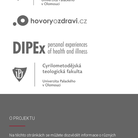
O PROJEKTU
Na těchto stránkách se můžete dozvědět informace o různých