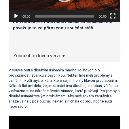
00:00
00:00
Pan Radek si v noci musí několikrát odskočit, ale
považuje to za přirozenou součást stáří.
Zobrazit textovou verzi ▼
V souvislosti s dlouhým usínáním mnoho lidí hovořilo o
provázanosti spánku s psychikou. Někteří lidé měli problémy s
usínáním kvůli myšlenkám, které se jim honily hlavou před spaním.
Několik lidí uvádělo, že jim usínání trvá dlouho jen občas, většinou
v návaznosti na náročné životní situace, které prožívají. Pro jiné bylo
dlouhé usínání trvalým problémem. Aby myšlenkám zabránili a
snáze usínali, poslouchali někteří z nich na dobrou noc televizi
nebo rádio.