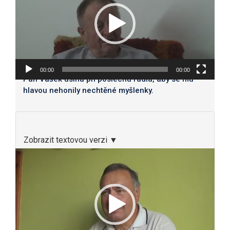
00:00
00:00
Pan Vašek usíná při poslechu rádia, aby se mu
hlavou nehonily nechtěné myšlenky.
Zobrazit textovou verzi ▼
Video
přehrávač