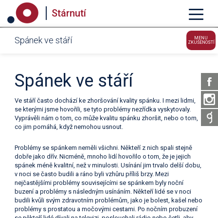
Stárnutí
Spánek ve stáří
MENU
ZKUŠENOSTÍ
Spánek ve stáří
Ve stáří často dochází ke zhoršování kvality spánku. I mezi lidmi,
se kterými jsme hovořili, se tyto problémy nezřídka vyskytovaly.
Vyprávěli nám o tom, co může kvalitu spánku zhoršit, nebo o tom,
co jim pomáhá, když nemohou usnout.
Problémy se spánkem neměli všichni. Někteří z nich spali stejně
dobře jako dřív. Nicméně, mnoho lidí hovořilo o tom, že je jejich
spánek méně kvalitní, než v minulosti. Usínání jim trvalo delší dobu,
v noci se často budili a ráno byli vzhůru příliš brzy. Mezi
nejčastějšími problémy souvisejícími se spánkem byly noční
buzení a problémy s následným usínáním. Někteří lidé se v noci
budili kvůli svým zdravotním problémům, jako je bolest, kašel nebo
problémy s prostatou a močovými cestami. Po nočním probuzení
se někteří lidé dívali na televizi, poslouchali rádio nebo četli, aby