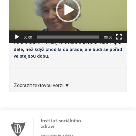
00:00
00:00
Paní Jiřina se těšila, že v důchodu bude moct spát
déle, než když chodila do práce, ale budí se pořád
ve stejnou dobu
.
Zobrazit textovou verzi ▼