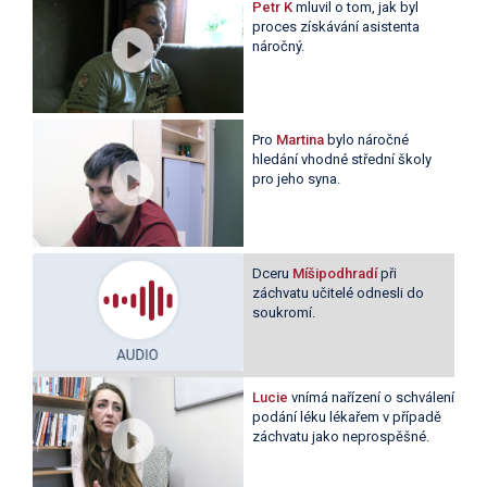
Petr K
mluvil o tom, jak byl
proces získávání asistenta
náročný.
Pro
Martina
bylo náročné
hledání vhodné střední školy
pro jeho syna.
Dceru
Míšipodhradí
při
záchvatu učitelé odnesli do
soukromí.
Lucie
vnímá nařízení o schválení
podání léku lékařem v případě
záchvatu jako neprospěšné.