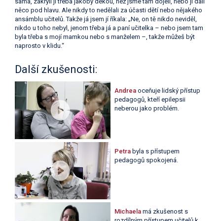
sama, zakryli ji třeba jakoby dekou, než jsme tam dojeli, nebo jí dali
něco pod hlavu. Ale nikdy to nedělali za účasti dětí nebo nějakého
ansámblu učitelů. Takže já jsem jí říkala: „Ne, on tě nikdo neviděl,
nikdo u toho nebyl, jenom třeba já a paní učitelka – nebo jsem tam
byla třeba s mojí mamkou nebo s manželem –, takže můžeš být
naprosto v klidu.“
Další zkušenosti:
Andrea
oceňuje lidský přístup
pedagogů, kteří epilepsii
neberou jako problém.
Petra
byla s přístupem
pedagogů spokojená.
Michaela
má zkušenost s
rozdílným přístupem učitelů k