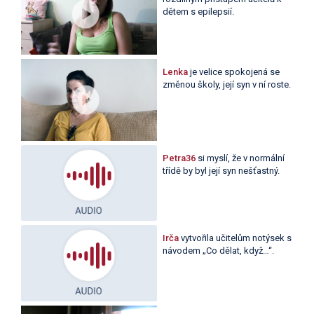
dětem s epilepsií.
Lenka
je velice spokojená se
změnou školy, její syn v ní roste.
Petra36
si myslí, že v normální
třídě by byl její syn nešťastný.
Irča
vytvořila učitelům notýsek s
návodem „Co dělat, když…“.