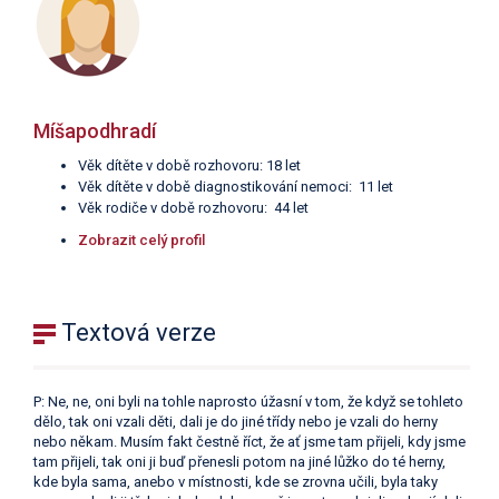
Míšapodhradí
Věk dítěte v době rozhovoru: 18 let
Věk dítěte v době diagnostikování nemoci: 11 let
Věk rodiče v době rozhovoru: 44 let
Zobrazit celý profil
Textová verze
P: Ne, ne, oni byli na tohle naprosto úžasní v tom, že když se tohleto
dělo, tak oni vzali děti, dali je do jiné třídy nebo je vzali do herny
nebo někam. Musím fakt čestně říct, že ať jsme tam přijeli, kdy jsme
tam přijeli, tak oni ji buď přenesli potom na jiné lůžko do té herny,
kde byla sama, anebo v místnosti, kde se zrovna učili, byla taky