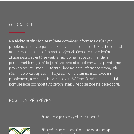
O PROJEKTU
Na těchto stránkách se můžete dozvědět informace o různých
problémech souvisejících se zdravím nebo nemocí. U každého tématu
najdete videa, kde lidé hovoří o svých zkušenostech. Sdílením
zkušeností pacientů se web snaží pomáhat ostatním lidem
porozumět tomu, jaké to je mít zdravotní problémy. Jako první jsme
pro vás spustili modul Stárnutí, kde najdete informace o tom, jak
různí lidé prožívají stáří. I když samotné stáří není zdravotním
problémem, úzce se zdravím souvisí. Věříme, že vám tento modul
pomůže lépe pochopit tuto životní etapu nebo že zde najdete oporu.
POSLEDNÍ PŘÍSPĚVKY
Pracujete jako psychoterapeut?
Přihlašte se na první online workshop