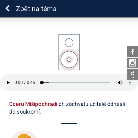
Epilepsie u dětí
Zpět
na téma
Dceru Míšipodhradí
při záchvatu učitelé odnesli
do soukromí.