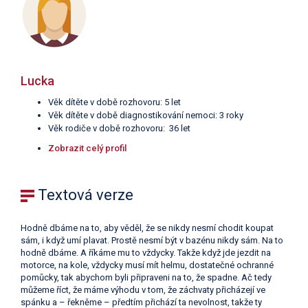
Lucka
Věk dítěte v době rozhovoru: 5 let
Věk dítěte v době diagnostikování nemoci: 3 roky
Věk rodiče v době rozhovoru: 36 let
Zobrazit celý profil
Textová verze
Hodně dbáme na to, aby věděl, že se nikdy nesmí chodit koupat
sám, i když umí plavat. Prostě nesmí být v bazénu nikdy sám. Na to
hodně dbáme. A říkáme mu to vždycky. Takže když jde jezdit na
motorce, na kole, vždycky musí mít helmu, dostatečné ochranné
pomůcky, tak abychom byli připraveni na to, že spadne. Ač tedy
můžeme říct, že máme výhodu v tom, že záchvaty přicházejí ve
spánku a – řekněme – předtím přichází ta nevolnost, takže ty