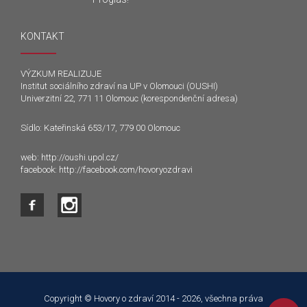
KONTAKT
VÝZKUM REALIZUJE
Institut sociálního zdraví na UP v Olomouci (OUSHI)
Univerzitní 22, 771 11 Olomouc (korespondenční adresa)
Sídlo: Kateřinská 653/17, 779 00 Olomouc
web:
http://oushi.upol.cz/
facebook:
http://facebook.com/hovoryozdravi
Tento web používá k poskytování služeb a analýze
návštěvnosti soubory cookie. Používáním tohoto webu s tím
souhlasíte.
Copyright © Hovory o zdraví 2014 - 2026, všechna práva