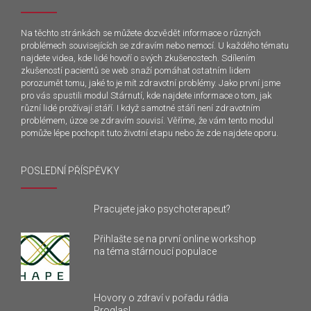
Na těchto stránkách se můžete dozvědět informace o různých
problémech souvisejících se zdravím nebo nemocí. U každého tématu
najdete videa, kde lidé hovoří o svých zkušenostech. Sdílením
zkušeností pacientů se web snaží pomáhat ostatním lidem
porozumět tomu, jaké to je mít zdravotní problémy. Jako první jsme
pro vás spustili modul Stárnutí, kde najdete informace o tom, jak
různí lidé prožívají stáří. I když samotné stáří není zdravotním
problémem, úzce se zdravím souvisí. Věříme, že vám tento modul
pomůže lépe pochopit tuto životní etapu nebo že zde najdete oporu.
POSLEDNÍ PŘÍSPĚVKY
Pracujete jako psychoterapeut?
Přihlašte se na první online workshop
na téma stárnoucí populace
Hovory o zdraví v pořadu rádia
Proglas!