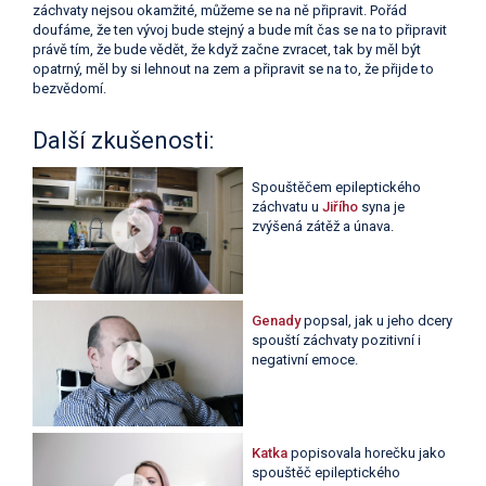
záchvaty nejsou okamžité, můžeme se na ně připravit. Pořád
doufáme, že ten vývoj bude stejný a bude mít čas se na to připravit
právě tím, že bude vědět, že když začne zvracet, tak by měl být
opatrný, měl by si lehnout na zem a připravit se na to, že přijde to
bezvědomí.
Další zkušenosti:
Spouštěčem epileptického
záchvatu u
Jiřího
syna je
zvýšená zátěž a únava.
Genady
popsal, jak u jeho dcery
spouští záchvaty pozitivní i
negativní emoce.
Katka
popisovala horečku jako
spouštěč epileptického