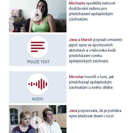
Michaela
vysvětlila nutnost
dodržování režimu pro
předcházení epileptickým
záchvatům.
Jana a Marek
popsali omezení
jejich syna ve sportovních
aktivitách a v tělocviku kvůli
předcházení vzniku
epileptických záchvatů.
Miroslav
hovořil o tom, jak
předcházejí epileptickým
záchvatům u svého dítěte.
Jana
popisovala, že je potřeba
syna sledovat dnem i nocí.