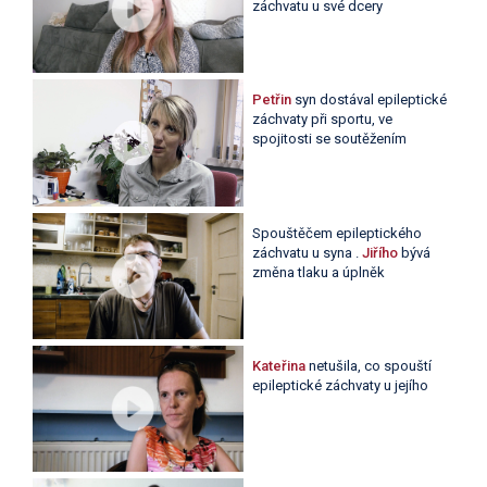
záchvatu u své dcery
Petřin
syn dostával epileptické
záchvaty při sportu, ve
spojitosti se soutěžením
Spouštěčem epileptického
záchvatu u syna .
Jiřího
bývá
změna tlaku a úplněk
Kateřina
netušila, co spouští
epileptické záchvaty u jejího