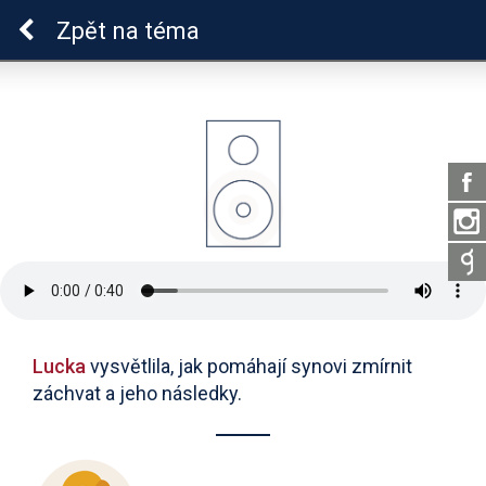
Epilepsie u dětí
Zpět
na téma
Lucka
vysvětlila, jak pomáhají synovi zmírnit
záchvat a jeho následky.