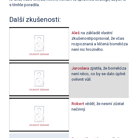
s tímhle poradila.
Další zkušenosti:
Aleš
na základě vlastní
zkušenostipopisoval, že včas
rozpoznaná a léčená borrelióza
není nic hrozného.
Jaroslava
zjistila, že borrelióza
není něco, co by se dalo úplně
ovlivnit vůlí.
Robert
věděl, že nesmí zůstat
nečinný.