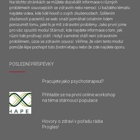
Na těchto stránkách se můžete dozvědět informace o různých
problémech souvisejících se zdravím nebo nemocí. U každého tématu
najdete videa, kde lidé hovoří o svých zkušenostech. Sdílením
zkušeností pacientů se web snaží pomáhat ostatním lidem
porozumět tomu, jaké to je mít zdravotní problémy. Jako první jsme
pro vás spustili modul Stárnutí, kde najdete informace o tom, jak
různí lidé prožívají stáří. I když samotné stáří není zdravotním
problémem, úzce se zdravím souvisí. Věříme, že vám tento modul
pomůže lépe pochopit tuto životní etapu nebo že zde najdete oporu.
POSLEDNÍ PŘÍSPĚVKY
Pracujete jako psychoterapeut?
Přihlašte se na první online workshop
na téma stárnoucí populace
Hovory o zdraví v pořadu rádia
Proglas!