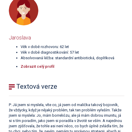
Jaroslava
Věk v době rozhovoru: 62 let
Věk v době diagnostikování: 57 let
Absolvovaná léčba: standardní antibiotická, doplňková
Zobrazit celý profil
Textová verze
P: Já jsem si myslela, víte co, já jsem od malička takový bojovník,
že vždycky, když je nějaký problém, tak ten problém vyřeším. Takže
jsem si myslela: Jo, mám borreliózu, ale já mám dobrou imunitu, já
si s tím poradím, jako jsem si poradila v životě se vším. A najednou
jsem zjišťovala, že tohle asi není něco, co bych úplně zvládla tím, že
to chci, nebo tím, že, nevím, nemám tu správnou strategii, abych si