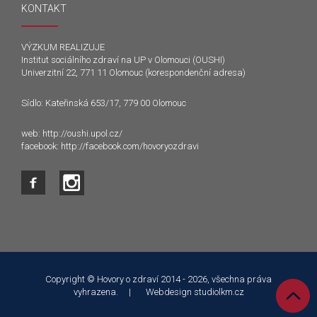
KONTAKT
VÝZKUM REALIZUJE
Institut sociálního zdraví na UP v Olomouci (OUSHI)
Univerzitní 22, 771 11 Olomouc (korespondenční adresa)
Sídlo: Kateřinská 653/17, 779 00 Olomouc
web:
http://oushi.upol.cz/
facebook:
http://facebook.com/hovoryozdravi
Tento web používá k poskytování služeb a analýze
návštěvnosti soubory cookie. Používáním tohoto webu s tím
souhlasíte.
Copyright © Hovory o zdraví 2014 - 2026, všechna práva
vyhrazena. | Webdesign
studiolkm.cz
Souhlasím