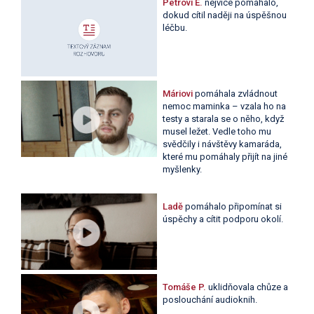
Petrovi E.
nejvíce pomáhalo,
dokud cítil naději na úspěšnou
léčbu.
Máriovi
pomáhala zvládnout
nemoc maminka – vzala ho na
testy a starala se o něho, když
musel ležet. Vedle toho mu
svědčily i návštěvy kamaráda,
které mu pomáhaly přijít na jiné
myšlenky.
Ladě
pomáhalo připomínat si
úspěchy a cítit podporu okolí.
Tomáše P.
uklidňovala chůze a
poslouchání audioknih.