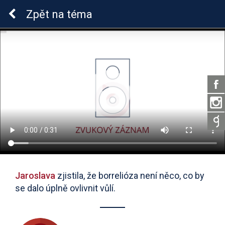
Lymeská borrelióza
Zpět
na téma
Jaroslava
zjistila, že borrelióza není něco, co by
se dalo úplně ovlivnit vůlí.