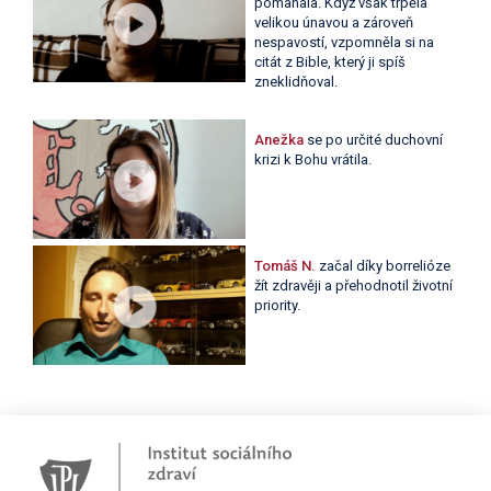
pomáhala. Když však trpěla
velikou únavou a zároveň
nespavostí, vzpomněla si na
citát z Bible, který ji spíš
zneklidňoval.
Anežka
se po určité duchovní
krizi k Bohu vrátila.
Tomáš N.
začal díky borrelióze
žít zdravěji a přehodnotil životní
priority.