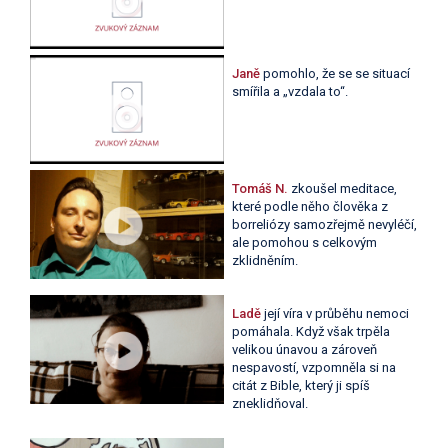
Janě
pomohlo, že se se situací
smířila a „vzdala to“.
Tomáš N.
zkoušel meditace,
které podle něho člověka z
borreliózy samozřejmě nevyléčí,
ale pomohou s celkovým
zklidněním.
Ladě
její víra v průběhu nemoci
pomáhala. Když však trpěla
velikou únavou a zároveň
nespavostí, vzpomněla si na
citát z Bible, který ji spíš
zneklidňoval.