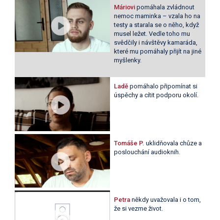
Máriovi
pomáhala zvládnout
nemoc maminka – vzala ho na
testy a starala se o něho, když
musel ležet. Vedle toho mu
svědčily i návštěvy kamaráda,
které mu pomáhaly přijít na jiné
myšlenky.
Ladě
pomáhalo připomínat si
úspěchy a cítit podporu okolí.
Tomáše P.
uklidňovala chůze a
poslouchání audioknih.
Petra
někdy uvažovala i o tom,
že si vezme život.