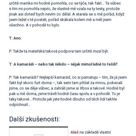
určitě mamka mi hodně pomohla, co se týče, tak fakt… Ta vůbec
s tím mi pomohla nejvíc, že vlastně mě vzala na ty testy, protože
jinak asi doteď bych nevím co dělal. A starala se o mě pořád, když
jsem ležel v té posteli, pořád skákala kolem mě a měl jsem
všechno. A v pohodě to bylo.
T: Ano.
P: Takže ta mateřská taková podpora tam určitě musí být.
T: A kamarádi – nebo tak někdo – nějak mimořádně to řešili?
P: Tak kamarádi? Nejlepší kamarád, co si pamatuju – tím, že já jsem
fakt byl skoro furt doma –, tak sem tam přišel za mnou, pokecali
jsme, co se děje vůbec, a zahráli jsme si Xbox a takové. Hodně byl
pak u mě doma, jsme trávili hodně času spolu a v pohodě. To je
taky takové… Protože jak jste hodně dlouho od těch lidí takhle
odpíchnutí…
Další zkušenosti:
Aleš
na základě vlastní