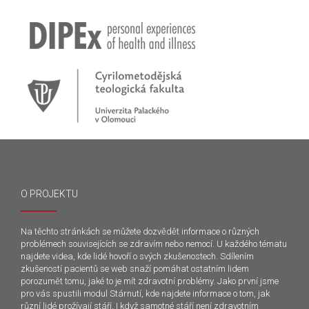
O PROJEKTU
Na těchto stránkách se můžete dozvědět informace o různých
problémech souvisejících se zdravím nebo nemocí. U každého tématu
najdete videa, kde lidé hovoří o svých zkušenostech. Sdílením
zkušeností pacientů se web snaží pomáhat ostatním lidem
porozumět tomu, jaké to je mít zdravotní problémy. Jako první jsme
pro vás spustili modul Stárnutí, kde najdete informace o tom, jak
různí lidé prožívají stáří. I když samotné stáří není zdravotním