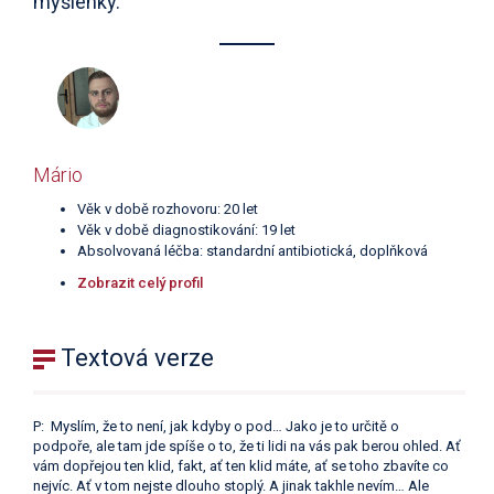
myšlenky.
Mário
Věk v době rozhovoru: 20 let
Věk v době diagnostikování: 19 let
Absolvovaná léčba: standardní antibiotická, doplňková
Zobrazit celý profil
Textová verze
P: Myslím, že to není, jak kdyby o pod… Jako je to určitě o
podpoře, ale tam jde spíše o to, že ti lidi na vás pak berou ohled. Ať
vám dopřejou ten klid, fakt, ať ten klid máte, ať se toho zbavíte co
nejvíc. Ať v tom nejste dlouho stoplý. A jinak takhle nevím… Ale