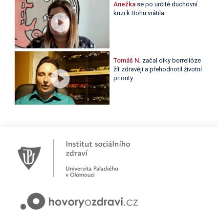
Anežka
se po určité duchovní
krizi k Bohu vrátila.
Tomáš N.
začal díky borrelióze
žít zdravěji a přehodnotil životní
priority.