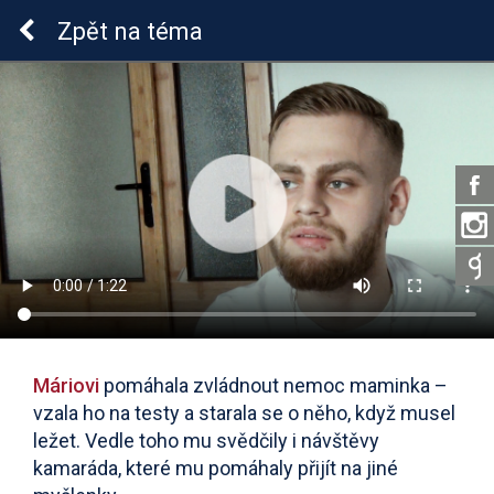
Lymeská borrelióza
Zpět
na téma
Máriovi
pomáhala zvládnout nemoc maminka –
vzala ho na testy a starala se o něho, když musel
ležet. Vedle toho mu svědčily i návštěvy
kamaráda, které mu pomáhaly přijít na jiné