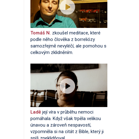
Tomáš N.
zkoušel meditace, které
podle něho člověka z borreliózy
samozřejmě nevyléčí, ale pomohou s
celkovým zklidněním.
Ladě
její víra v průběhu nemoci
pomáhala. Když však trpěla velikou
únavou a zároveň nespavostí,
vzpomněla si na citát z Bible, který ji
spíš zneklidňoval.