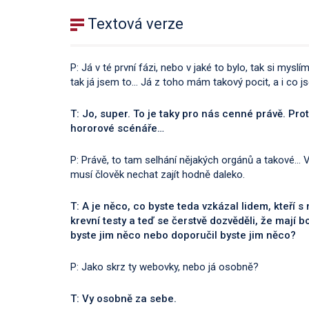
Textová verze
P: Já v té první fázi, nebo v jaké to bylo, tak si mys
tak já jsem to… Já z toho mám takový pocit, a i co js
T: Jo, super. To je taky pro nás cenné právě. Pro
hororové scénáře
…
P: Právě, to tam selhání nějakých orgánů a takové… V
musí člověk nechat zajít hodně daleko.
T: A je něco, co byste teda vzkázal lidem, kteří s
krevní testy a teď se čerstvě dozvěděli, že mají bo
byste jim něco nebo doporučil byste jim něco?
P: Jako skrz ty webovky, nebo já osobně?
T: Vy osobně za sebe.