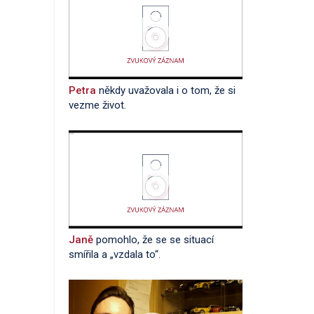
Petra
někdy uvažovala i o tom, že si
vezme život.
Janě
pomohlo, že se se situací
smířila a „vzdala to“.