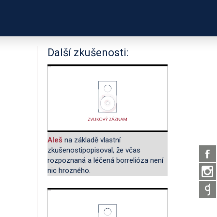
PODPOŘTE NÁS
É ODKAZY
O PROJEKTU
Další zkušenosti:
Aleš
na základě vlastní
zkušenostipopisoval, že včas
rozpoznaná a léčená borrelióza není
nic hrozného.