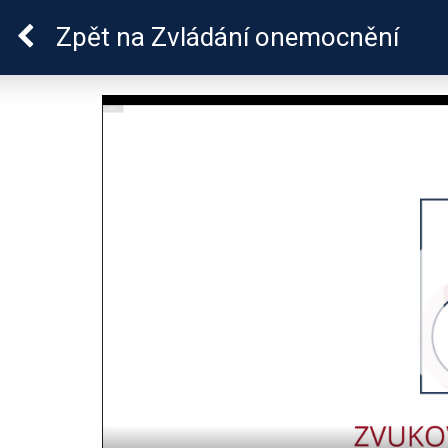
Lymeská borrelióza
Zpět
na Zvládání onemocnění