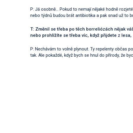
P: Já osobně… Pokud to nemají nějaké hodně rozjeté, 
nebo týdnů budou brát antibiotika a pak snad už to b
T: Změnil se třeba po těch borreliózách nějak váš
nebo prohlížíte se třeba víc, když přijdete z le
P: Nechávám to volně plynout. Ty repelenty občas 
tak. Ale pokaždé, když bych se hnul do přírody, že byc