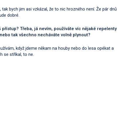
tak bych jim asi vzkázal, že to nic hrozného není. Že pár dnů
ude dobré.
 přístup? Třeba, já nevím, používáte víc nějaké repelenty
sa, nebo tak všechno necháváte volně plynout?
používám, když jdeme někam na houby nebo do lesa opékat a
h se stříkal, to ne.