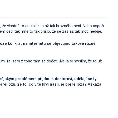
lím, že vlastně to ani nic zas až tak hrozného není. Nebo aspoň
em četl, tak mně to tak přišlo, že se zas až tak moc neděje.
tože kolikrát na internetu se objevujou takové různé
ím, že jsem z toho tam se dočetl. Ale já si myslím, že to už
 nějakým problémem přijdou k doktorovi, udělají se ty
rreliózu, že to, co v té krvi našli, je borrelióza? Vzkázal