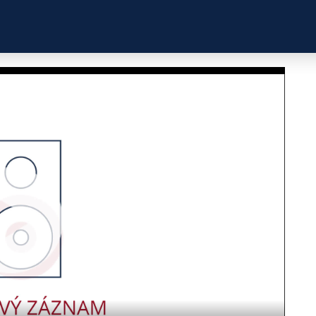
ZKUŠENOSTI
PROFILY ÚČASTNÍKŮ
UŽITEČN