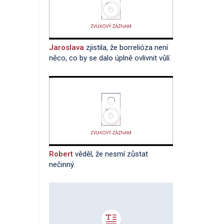
Jaroslava
zjistila, že borrelióza není
něco, co by se dalo úplně ovlivnit vůlí.
Robert
věděl, že nesmí zůstat
nečinný.