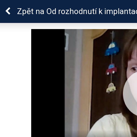
Sluchová vada u dětí
Zpět
na Od rozhodnutí k implanta