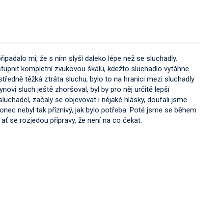
ipadalo mi, že s ním slyší daleko lépe než se sluchadly.
řístupnit kompletní zvukovou škálu, kdežto sluchadlo vytáhne
středně těžká ztráta sluchu, bylo to na hranici mezi sluchadly
novi sluch ještě zhoršoval, byl by pro něj určitě lepší
 sluchadel, začaly se objevovat i nějaké hlásky, doufali jsme
konec nebyl tak příznivý, jak bylo potřeba. Poté jsme se během
 ať se rozjedou přípravy, že není na co čekat.