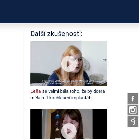
PODPOŘTE NÁS
É ODKAZY
O PROJEKTU
Další zkušenosti:
Leňa
se velmi bála toho, že by dcera
měla mít kochleární implantát.