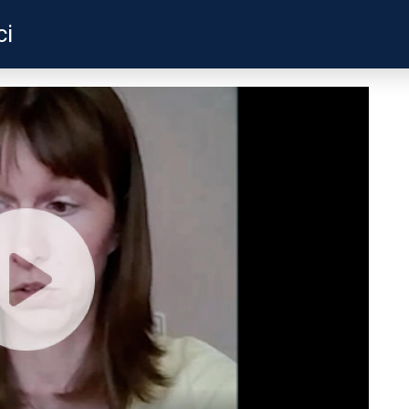
ci
ZKUŠENOSTI
PROFILY ÚČASTNÍKŮ
UŽITEČN