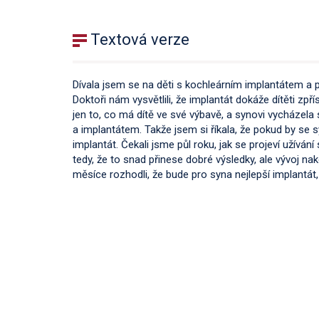
Textová verze
Dívala jsem se na děti s kochleárním implantátem a př
Doktoři nám vysvětlili, že implantát dokáže dítěti zp
jen to, co má dítě ve své výbavě, a synovi vycházela 
a implantátem. Takže jsem si říkala, že pokud by se sy
implantát. Čekali jsme půl roku, jak se projeví užívání
tedy, že to snad přinese dobré výsledky, ale vývoj na
měsíce rozhodli, že bude pro syna nejlepší implantát,