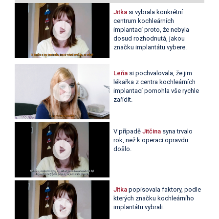
Jitka
si vybrala konkrétní
centrum kochleárních
implantací proto, že nebyla
dosud rozhodnutá, jakou
značku implantátu vybere.
Leňa
si pochvalovala, že jim
lékařka z centra kochleárních
implantací pomohla vše rychle
zařídit.
V případě
Jitčina
syna trvalo
rok, než k operaci opravdu
došlo.
Jitka
popisovala faktory, podle
kterých značku kochleárního
implantátu vybrali.