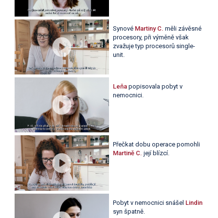
Synové
Martiny C.
měli závěsné
procesory, při výměně však
zvažuje typ procesorů single-
unit.
Leňa
popisovala pobyt v
nemocnici.
Přečkat dobu operace pomohli
Martině C.
její blízcí.
Pobyt v nemocnici snášel
Lindin
syn špatně.