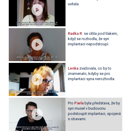
uvítala.
Radka R.
se cítila pod tlakem,
když se rozhodla, že syn
implantaci nepodstoupí.
Lenka
zvažovala, co by to
znamenalo, kdyby se pro
implantaci syna nerozhodla.
Pro
Pavla
byla představa, že by
syn musel v budoucnu
podstoupit implantaci, spojená
s obavami.