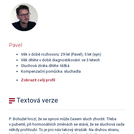
Pavel
Věk v době rozhovoru: 29 let (Pavel), 5 let (syn)
Věk dítěte v době diagnostikování: ve 3 letech
Sluchová ztráta dítěte: těžká
Kompenzační pomůcka: sluchadla
Zobrazit celý profil
Textová verze
P: Bohužel hrozí, že se synovi může časem sluch zhoršit. Třeba
v pubertě, při hormonálních změnách se stává, že se sluchová vada
někdy prohloubí. To je pro nás takový strašák. Na druhou stranu,