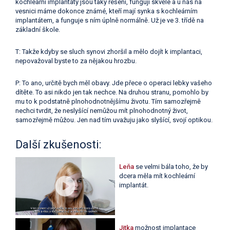
kochleární implantáty jsou taky řešení, fungují skvěle a u nás na
vesnici máme dokonce známé, kteří mají synka s kochleárním
implantátem, a funguje s ním úplně normálně. Už je ve 3. třídě na
základní škole.
T: Takže kdyby se sluch synovi zhoršil a mělo dojít k implantaci,
nepovažoval byste to za nějakou hrozbu.
P: To ano, určitě bych měl obavy. Jde přece o operaci lebky vašeho
dítěte. To asi nikdo jen tak nechce. Na druhou stranu, pomohlo by
mu to k podstatně plnohodnotnějšímu životu. Tím samozřejmě
nechci tvrdit, že neslyšící nemůžou mít plnohodnotný život,
samozřejmě můžou. Jen nad tím uvažuju jako slyšící, svojí optikou.
Další zkušenosti:
Leňa
se velmi bála toho, že by
dcera měla mít kochleární
implantát.
Jitka
možnost implantace