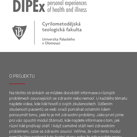
O PROJEKTU
Na těchto stránkách se můžete dozvědět informace o různých
problémech souvisejících se zdravím nebo nemocí. U každého tématu
najdete videa, kde lidé hovoří o svých zkušenostech. Sdílením
zkušeností pacientů se web snaží pomáhat ostatním lidem
porozumět tomu, jaké to je mít zdravotní problémy. Jako první jsme
pro vás spustili modul Stárnutí, kde najdete informace o tom, jak
různí lidé prožívají stáří. I když samotné stáří není zdravotním
problémem, úzce se zdravím souvisí. Věříme, že vám tento modul
pomůže lépe pochopit tuto životní etapu nebo že zde najdete oporu.