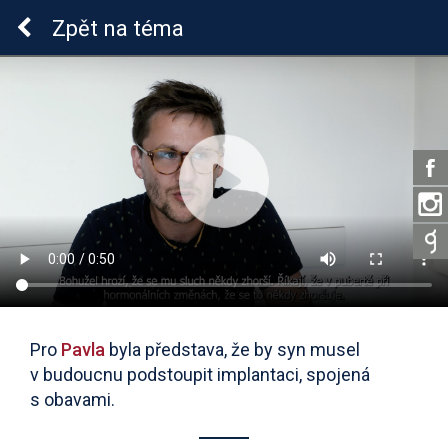
Sluchová vada u dětí
Zpět
na téma
Pro
Pavla
byla představa, že by syn musel
v budoucnu podstoupit implantaci, spojená
s obavami.