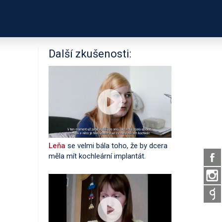
PODPOŘTE NÁS
É ODKAZY
O PROJEKTU
Další zkušenosti:
Leňa
se velmi bála toho, že by dcera
měla mít kochleární implantát.