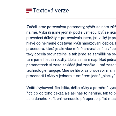
Textová verze
Začali jsme porovnávat parametry, výběr se nám zúž
na mě. Vybírali jsme jednak podle vzhledu, byť se říká
provedení důležitý − porovnávala jsem, jak velký je p
hlavě co nejméně odstával, kvůli nasazování čepice
procesoru, která je ale více méně srovnatelná u všech 
taky docela srovnatelné, a tak jsme se zaměřili na sro
tam jsme hledali rozdíly. Líbila se nám například jedn
parametrech si zase zakládá jiná značka – má zase 
technologie funguje. Mně se líbilo, že procesor má 
procesorů i cívky v jednom – směrem jedné „placky“,
Vnitřní vybavení, flexibilita, délka cívky a poměrně 
říct, co od toho čekat, ale asi nás to nemine, tak to b
se u daného zařízení nemuselo při operaci příliš masi