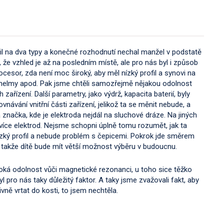
il na dva typy a konečné rozhodnutí nechal manžel v podstatě
, že vzhled je až na posledním místě, ale pro nás byl i způsob
rocesor, zda není moc široký, aby měl nízký profil a synovi na
, helmy apod. Pak jsme chtěli samozřejmě nějakou odolnost
zařízení. Další parametry, jako výdrž, kapacita baterií, byly
vnávání vnitřní části zařízení, jelikož ta se měnit nebude, a
a značka, kde je elektroda nejdál na sluchové dráze. Na jiných
více elektrod. Nejsme schopni úplně tomu rozumět, jak ta
nízký profil a nebude problém s čepicemi. Pokrok jde směrem
 takže dítě bude mít větší možnost výběru v budoucnu.
vysoká odolnost vůči magnetické rezonanci, u toho sice těžko
yl pro nás taky důležitý faktor. A taky jsme zvažovali fakt, aby
vně vrtat do kosti, to jsem nechtěla.