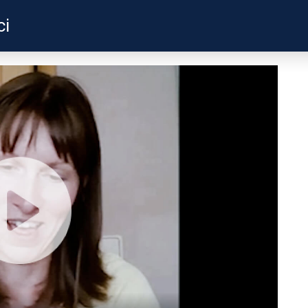
ci
ZKUŠENOSTI
PROFILY ÚČASTNÍKŮ
UŽITEČN