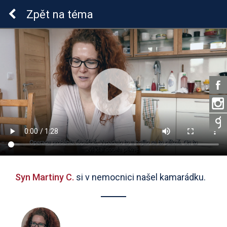
Sluchová vada u dětí
Zpět
na téma
Syn Martiny C.
si v nemocnici našel kamarádku.