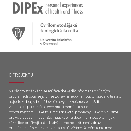
O PROJEKTU
Na těchto stránkách se můžete dozvědět informace o různých
problémech souvisejících se zdravím nebo nemocí. U každého tématu
najdete videa, kde lidé hovoří o svých zkušenostech. Sdílením
zkušeností pacientů se web snaží pomáhat ostatním lidem
porozumět tomu, jaké to je mít zdravotní problémy. Jako první jsme
pro vás spustili modul Stárnutí, kde najdete informace o tom, jak
různí lidé prožívají stáří. I když samotné stáří není zdravotním
problémem, úzce se zdravím souvisí. Věříme, že vám tento modul