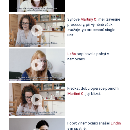
Synové
Martiny C.
měli závěsné
procesory, při výměně však
zvažuje typ procesorů single-
unit.
Leňa
popisovala pobyt v
nemocnici.
Přečkat dobu operace pomohli
Martině C.
její blízcí.
Pobyt v nemocnici snášel
Lindin
syn špatně.