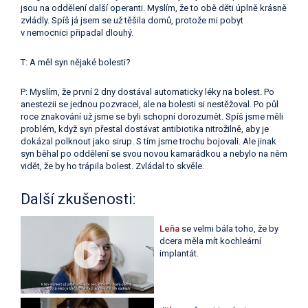
jsou na oddělení další operanti. Myslím, že to obě děti úplně krásně
zvládly. Spíš já jsem se už těšila domů, protože mi pobyt
v nemocnici připadal dlouhý.
T: A měl syn nějaké bolesti?
P: Myslím, že první 2 dny dostával automaticky léky na bolest. Po
anestezii se jednou pozvracel, ale na bolesti si nestěžoval. Po půl
roce znakování už jsme se byli schopní dorozumět. Spíš jsme měli
problém, když syn přestal dostávat antibiotika nitrožilně, aby je
dokázal polknout jako sirup. S tím jsme trochu bojovali. Ale jinak
syn běhal po oddělení se svou novou kamarádkou a nebylo na něm
vidět, že by ho trápila bolest. Zvládal to skvěle.
Další zkušenosti:
Leňa
se velmi bála toho, že by
dcera měla mít kochleární
implantát.