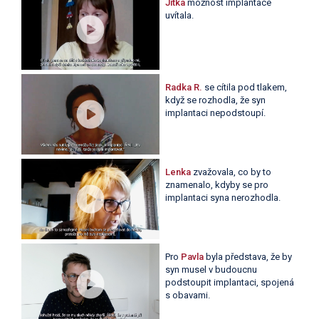
Jitka
možnost implantace
uvítala.
Radka R.
se cítila pod tlakem,
když se rozhodla, že syn
implantaci nepodstoupí.
Lenka
zvažovala, co by to
znamenalo, kdyby se pro
implantaci syna nerozhodla.
Pro
Pavla
byla představa, že by
syn musel v budoucnu
podstoupit implantaci, spojená
s obavami.