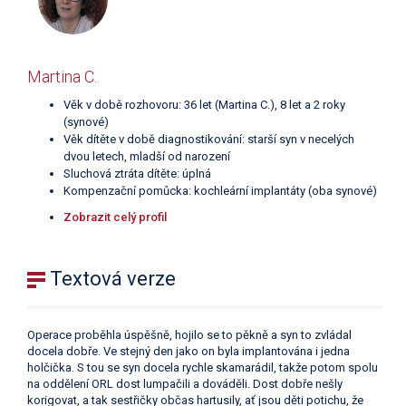
Martina C.
Věk v době rozhovoru: 36 let (Martina C.), 8 let a 2 roky
(synové)
Věk dítěte v době diagnostikování: starší syn v necelých
dvou letech, mladší od narození
Sluchová ztráta dítěte: úplná
Kompenzační pomůcka: kochleární implantáty (oba synové)
Zobrazit celý profil
Textová verze
Operace proběhla úspěšně, hojilo se to pěkně a syn to zvládal
docela dobře. Ve stejný den jako on byla implantována i jedna
holčička. S tou se syn docela rychle skamarádil, takže potom spolu
na oddělení ORL dost lumpačili a dováděli. Dost dobře nešly
korigovat, a tak sestřičky občas hartusily, ať jsou děti potichu, že