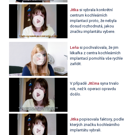
Jitka
si vybrala konkrétní
centrum kochleárních
implantací proto, že nebyla
dosud rozhodnutá, jakou
značku implantátu vybere.
Leňa
si pochvalovala, že jim
lékařka z centra kochleárních
implantací pomohla vše rychle
zařídit.
V případě
Jitčina
syna trvalo
rok, než k operaci opravdu
došlo.
Jitka
popisovala faktory, podle
kterých značku kochleárního
implantátu vybrali.