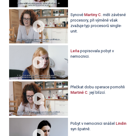
Synové
Martiny C.
měli závěsné
procesory, při výměně však
zvažuje typ procesorů single-
unit.
Leňa
popisovala pobyt v
nemocnici.
Přečkat dobu operace pomohli
Martině C.
její blízcí.
Pobyt v nemocnici snášel
Lindin
syn špatně.