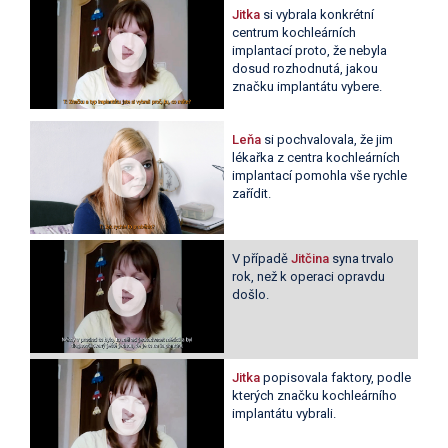
Jitka
si vybrala konkrétní
centrum kochleárních
implantací proto, že nebyla
dosud rozhodnutá, jakou
značku implantátu vybere.
Leňa
si pochvalovala, že jim
lékařka z centra kochleárních
implantací pomohla vše rychle
zařídit.
V případě
Jitčina
syna trvalo
rok, než k operaci opravdu
došlo.
Jitka
popisovala faktory, podle
kterých značku kochleárního
implantátu vybrali.