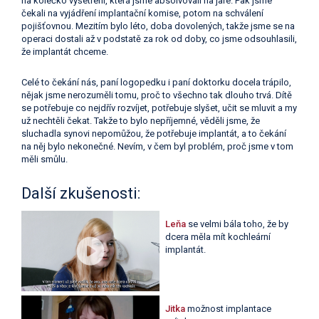
na kolečko vyšetření, která jsme absolvovali na jaře. Pak jsme
čekali na vyjádření implantační komise, potom na schválení
pojišťovnou. Mezitím bylo léto, doba dovolených, takže jsme se na
operaci dostali až v podstatě za rok od doby, co jsme odsouhlasili,
že implantát chceme.
Celé to čekání nás, paní logopedku i paní doktorku docela trápilo,
nějak jsme nerozuměli tomu, proč to všechno tak dlouho trvá. Dítě
se potřebuje co nejdřív rozvíjet, potřebuje slyšet, učit se mluvit a my
už nechtěli čekat. Takže to bylo nepříjemné, věděli jsme, že
sluchadla synovi nepomůžou, že potřebuje implantát, a to čekání
na něj bylo nekonečné. Nevím, v čem byl problém, proč jsme v tom
měli smůlu.
Další zkušenosti:
Leňa
se velmi bála toho, že by
dcera měla mít kochleární
implantát.
Jitka
možnost implantace