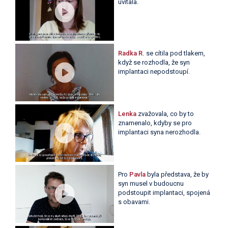
uvítala.
Radka R.
se cítila pod tlakem,
když se rozhodla, že syn
implantaci nepodstoupí.
Lenka
zvažovala, co by to
znamenalo, kdyby se pro
implantaci syna nerozhodla.
Pro
Pavla
byla představa, že by
syn musel v budoucnu
podstoupit implantaci, spojená
s obavami.