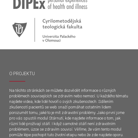
O PROJEKTU
Na těchto stránkách se můžete dozvědět informace o různých
problémech souvisejících se zdravím nebo nemocí. U každého tématu
najdete videa, kde lidé hovoří o svých zkušenostech. Sdílením
zkušeností pacientů se web snaží pomáhat ostatním lidem
porozumět tomu, jaké to je mít zdravotní problémy. Jako první jsme
pro vás spustili modul Stárnutí, kde najdete informace o tom, jak
různí lidé prožívají stáří. I když samotné stáří není zdravotním
problémem, úzce se zdravím souvisí. Věříme, že vám tento modul
pomůže lépe pochopit tuto životní etapu nebo že zde najdete oporu.