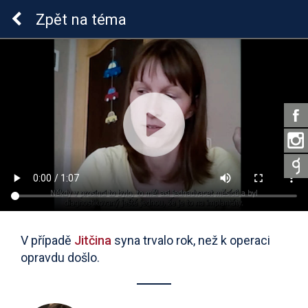
Sluchová vada u dětí
Zpět
na téma
V případě
Jitčina
syna trvalo rok, než k operaci
opravdu došlo.