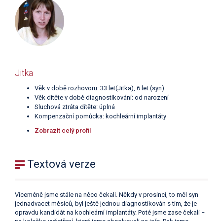
Jitka
Věk v době rozhovoru: 33 let(Jitka), 6 let (syn)
Věk dítěte v době diagnostikování: od narození
Sluchová ztráta dítěte: úplná
Kompenzační pomůcka: kochleární implantáty
Zobrazit celý profil
Textová verze
Víceméně jsme stále na něco čekali. Někdy v prosinci, to měl syn
jednadvacet měsíců, byl ještě jednou diagnostikován s tím, že je
opravdu kandidát na kochleární implantáty. Poté jsme zase čekali −