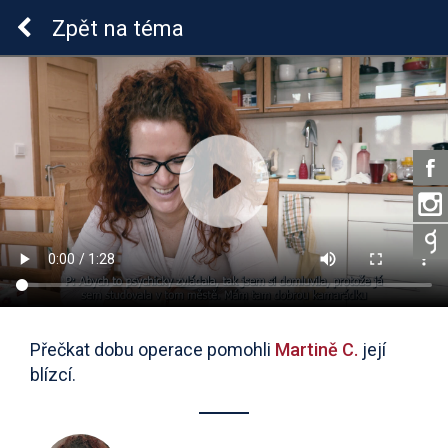
Sluchová vada u dětí
Zpět
na téma
Přečkat dobu operace pomohli
Martině C.
její
blízcí.