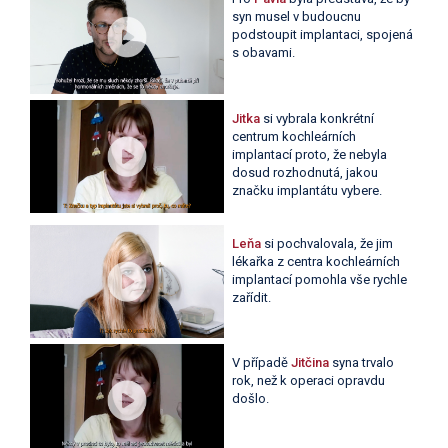
syn musel v budoucnu
podstoupit implantaci, spojená
s obavami.
Jitka
si vybrala konkrétní
centrum kochleárních
implantací proto, že nebyla
dosud rozhodnutá, jakou
značku implantátu vybere.
Leňa
si pochvalovala, že jim
lékařka z centra kochleárních
implantací pomohla vše rychle
zařídit.
V případě
Jitčina
syna trvalo
rok, než k operaci opravdu
došlo.