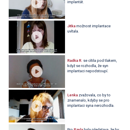
implantát.
Jitka
možnost implantace
uvítala.
Radka R.
se cítila pod tlakem,
když se rozhodla, že syn
implantaci nepodstoupí.
Lenka
zvažovala, co by to
znamenalo, kdyby se pro
implantaci syna nerozhodla.
Pro
Pavla
byla představa, že by