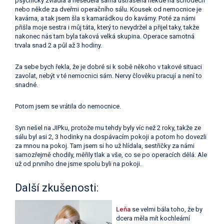
psychicky zvládla a neseděla sama ustrašená někde na schodech
nebo někde za dveřmi operačního sálu. Kousek od nemocnice je
kavárna, a tak jsem šla s kamarádkou do kavárny. Poté za námi
přišla moje sestra i můj táta, který to nevydržel a přijel taky, takže
nakonec nás tam byla taková velká skupina. Operace samotná
trvala snad 2 a půl až 3 hodiny.
Za sebe bych řekla, že je dobré si k sobě někoho v takové situaci
zavolat, nebýt v té nemocnici sám. Nervy člověku pracují a není to
snadné.
Potom jsem se vrátila do nemocnice.
Syn nešel na JIPku, protože mu tehdy byly víc než 2 roky, takže ze
sálu byl asi 2, 3 hodinky na dospávacím pokoji a potom ho dovezli
za mnou na pokoj. Tam jsem si ho už hlídala, sestřičky za námi
samozřejmě chodily, měřily tlak a vše, co se po operacích dělá. Ale
už od prvního dne jsme spolu byli na pokoji.
Další zkušenosti:
Leňa
se velmi bála toho, že by
dcera měla mít kochleární