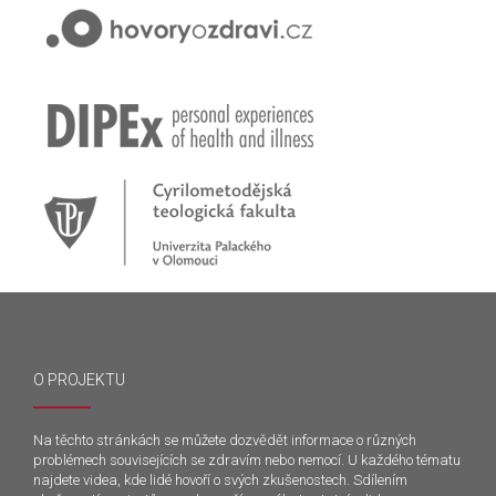
O PROJEKTU
Na těchto stránkách se můžete dozvědět informace o různých
problémech souvisejících se zdravím nebo nemocí. U každého tématu
najdete videa, kde lidé hovoří o svých zkušenostech. Sdílením