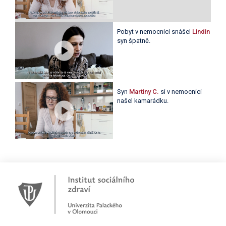
Pobyt v nemocnici snášel
Lindin
syn špatně.
Syn
Martiny C.
si v nemocnici
našel kamarádku.