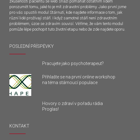
zkušeností pacientů se web snaží pomáhat ostatním lidem
porozumět tomu, jaké to je mít zdravotní problémy. Jako první jsme
pro vás spustili modul Stárnutí, kde najdete informace o tom, jak
různí lidé prožívají stáří. I když samotné stáří není zdravotním
problémem, úzce se zdravím souvisí. Věříme, že vám tento modul
pomůže lépe pochopit tuto životní etapu nebo že zde najdete oporu.
POSLEDNÍ PŘÍSPĚVKY
Pracujete jako psychoterapeut?
Přihlašte se na první online workshop
na téma stárnoucí populace
Hovory o zdraví v pořadu rádia
Proglas!
KONTAKT