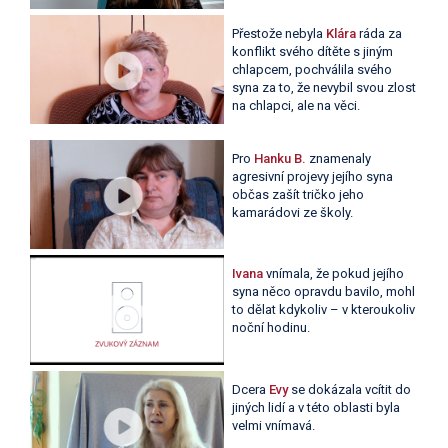
Přestože nebyla
Klára
ráda za
konflikt svého dítěte s jiným
chlapcem, pochválila svého
syna za to, že nevybil svou zlost
na chlapci, ale na věci.
Pro
Hanku B.
znamenaly
agresivní projevy jejího syna
občas zašít tričko jeho
kamarádovi ze školy.
Ivana
vnímala, že pokud jejího
syna něco opravdu bavilo, mohl
to dělat kdykoliv – v kteroukoliv
noční hodinu.
Dcera
Evy
se dokázala vcítit do
jiných lidí a v této oblasti byla
velmi vnímavá.