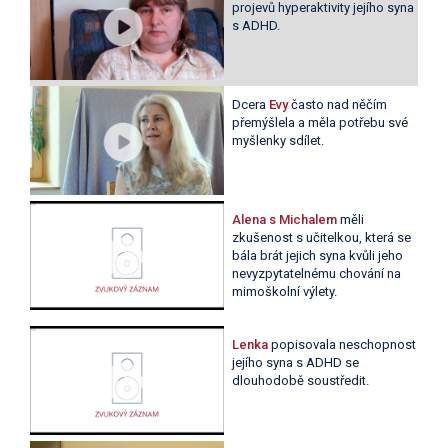
projevů hyperaktivity jejího syna
s ADHD.
Dcera
Evy
často nad něčím
přemýšlela a měla potřebu své
myšlenky sdílet.
Alena s Michalem
měli
zkušenost s učitelkou, která se
bála brát jejich syna kvůli jeho
nevyzpytatelnému chování na
mimoškolní výlety.
Lenka
popisovala neschopnost
jejího syna s ADHD se
dlouhodobě soustředit.