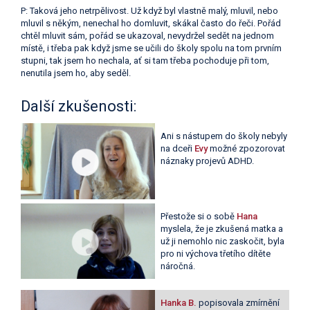
P: Taková jeho netrpělivost. Už když byl vlastně malý, mluvil, nebo
mluvil s někým, nenechal ho domluvit, skákal často do řeči. Pořád
chtěl mluvit sám, pořád se ukazoval, nevydržel sedět na jednom
místě, i třeba pak když jsme se učili do školy spolu na tom prvním
stupni, tak jsem ho nechala, ať si tam třeba pochoduje při tom,
nenutila jsem ho, aby seděl.
Další zkušenosti:
Ani s nástupem do školy nebyly
na dceři
Evy
možné zpozorovat
náznaky projevů ADHD.
Přestože si o sobě
Hana
myslela, že je zkušená matka a
už ji nemohlo nic zaskočit, byla
pro ni výchova třetího dítěte
náročná.
Hanka B.
popisovala zmírnění