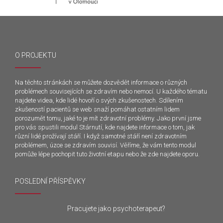
O PROJEKTU
Na těchto stránkách se můžete dozvědět informace o různých
problémech souvisejících se zdravím nebo nemocí. U každého tématu
najdete videa, kde lidé hovoří o svých zkušenostech. Sdílením
zkušeností pacientů se web snaží pomáhat ostatním lidem
porozumět tomu, jaké to je mít zdravotní problémy. Jako první jsme
pro vás spustili modul Stárnutí, kde najdete informace o tom, jak
různí lidé prožívají stáří. I když samotné stáří není zdravotním
problémem, úzce se zdravím souvisí. Věříme, že vám tento modul
pomůže lépe pochopit tuto životní etapu nebo že zde najdete oporu.
POSLEDNÍ PŘÍSPĚVKY
Pracujete jako psychoterapeut?