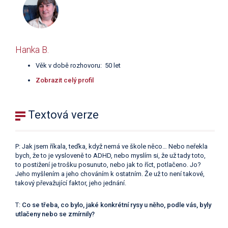
Hanka B.
Věk v době rozhovoru: 50 let
Zobrazit celý profil
Textová verze
P: Jak jsem říkala, teďka, když nemá ve škole něco… Nebo neřekla
bych, že to je vysloveně to ADHD, nebo myslím si, že už tady toto,
to postižení je trošku posunuto, nebo jak to říct, potlačeno. Jo?
Jeho myšlením a jeho chováním k ostatním. Že už to není takové,
takový převažující faktor, jeho jednání.
T:
Co se třeba, co bylo, jaké konkrétní rysy u něho, podle vás, byly
utlačeny nebo se zmírnily?