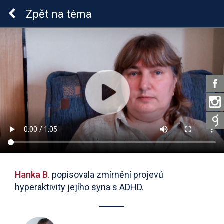
ADHD u dětí
Zpět
na téma
Hanka B.
popisovala zmírnění projevů
hyperaktivity jejího syna s ADHD.