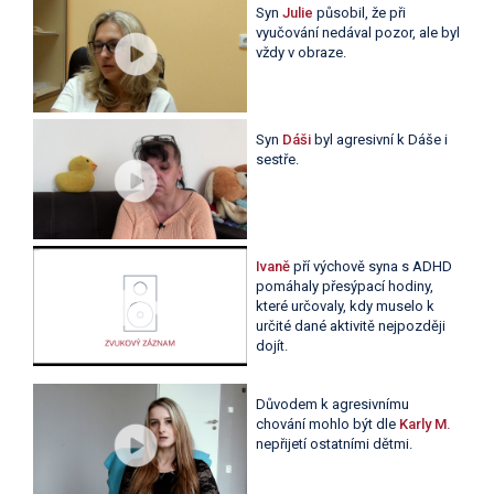
Syn
Julie
působil, že při
vyučování nedával pozor, ale byl
vždy v obraze.
Syn
Dáši
byl agresivní k Dáše i
sestře.
Ivaně
pří výchově syna s ADHD
pomáhaly přesýpací hodiny,
které určovaly, kdy muselo k
určité dané aktivitě nejpozději
dojít.
Důvodem k agresivnímu
chování mohlo být dle
Karly M.
nepřijetí ostatními dětmi.