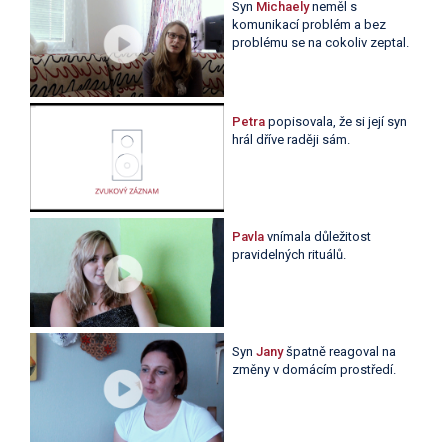
Syn
Michaely
neměl s
komunikací problém a bez
problému se na cokoliv zeptal.
Petra
popisovala, že si její syn
hrál dříve raději sám.
Pavla
vnímala důležitost
pravidelných rituálů.
Syn
Jany
špatně reagoval na
změny v domácím prostředí.