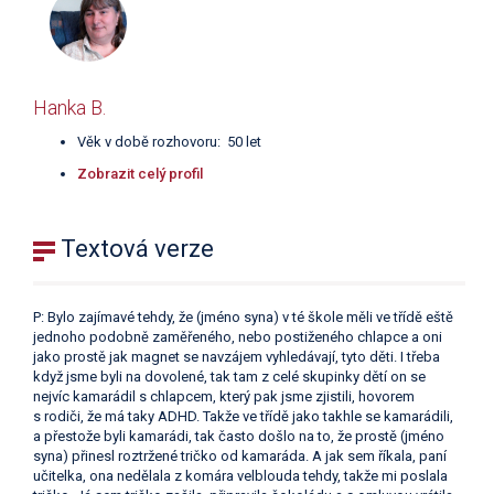
Hanka B.
Věk v době rozhovoru: 50 let
Zobrazit celý profil
Textová verze
P: Bylo zajímavé tehdy, že (jméno syna) v té škole měli ve třídě eště
jednoho podobně zaměřeného, nebo postiženého chlapce a oni
jako prostě jak magnet se navzájem vyhledávají, tyto děti. I třeba
když jsme byli na dovolené, tak tam z celé skupinky dětí on se
nejvíc kamarádil s chlapcem, který pak jsme zjistili, hovorem
s rodiči, že má taky ADHD. Takže ve třídě jako takhle se kamarádili,
a přestože byli kamarádi, tak často došlo na to, že prostě (jméno
syna) přinesl roztržené tričko od kamaráda. A jak sem říkala, paní
učitelka, ona nedělala z komára velblouda tehdy, takže mi poslala