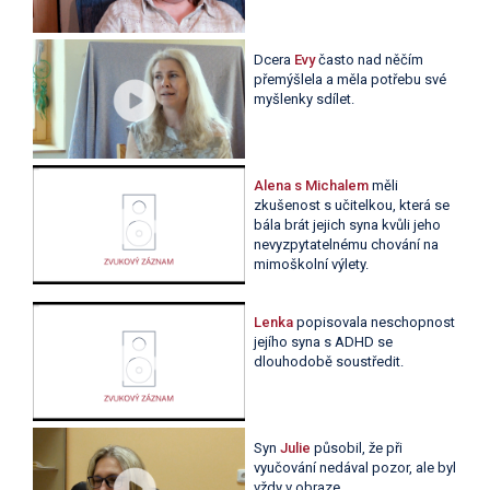
Dcera
Evy
často nad něčím
přemýšlela a měla potřebu své
myšlenky sdílet.
Alena s Michalem
měli
zkušenost s učitelkou, která se
bála brát jejich syna kvůli jeho
nevyzpytatelnému chování na
mimoškolní výlety.
Lenka
popisovala neschopnost
jejího syna s ADHD se
dlouhodobě soustředit.
Syn
Julie
působil, že při
vyučování nedával pozor, ale byl
vždy v obraze.