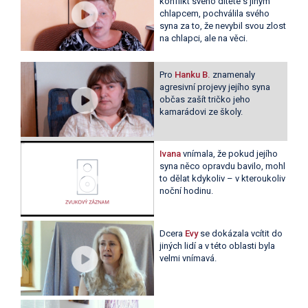
konflikt svého dítěte s jiným
chlapcem, pochválila svého
syna za to, že nevybil svou zlost
na chlapci, ale na věci.
Pro
Hanku B.
znamenaly
agresivní projevy jejího syna
občas zašít tričko jeho
kamarádovi ze školy.
Ivana
vnímala, že pokud jejího
syna něco opravdu bavilo, mohl
to dělat kdykoliv – v kteroukoliv
noční hodinu.
Dcera
Evy
se dokázala vcítit do
jiných lidí a v této oblasti byla
velmi vnímavá.