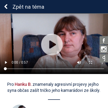
ADHD u dětí
Zpět
na téma
Pro
Hanku B.
znamenaly agresivní projevy jejího
syna občas zašít tričko jeho kamarádovi ze školy.