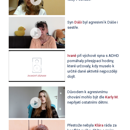
Syn
Dáši
byl agresivní k Dáše i
sestře.
Ivaně
pří výchově syna s ADHD
pomáhaly přesýpací hodiny,
které určovaly, kdy muselo k
určité dané aktivitě nejpozději
dojít.
Důvodem k agresivnímu
chování mohlo být dle
Karly M.
nepřijetí ostatními dětmi.
Přestože nebyla
Klára
ráda za