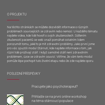
O PROJEKTU
Na těchto stránkách se můžete dozvědět informace o různých
problémech souvisejících se zdravím nebo nemocí. U každého tématu
najdete videa, kde lidé hovoří o svých zkušenostech. Sdílením
zkušeností pacientů se web snaží pomáhat ostatním lidem
porozumět tomu, jaké to je mít zdravotní problémy. Jako první jsme
pro vás spustili modul Stárnutí, kde najdete informace o tom, jak
různí lidé prožívají stáří. I když samotné stáří není zdravotním
problémem, úzce se zdravím souvisí. Věříme, že vám tento modul
pomůže lépe pochopit tuto životní etapu nebo že zde najdete oporu.
POSLEDNÍ PŘÍSPĚVKY
Pracujete jako psychoterapeut?
Přihlašte se na první online workshop
na téma stárnoucí populace