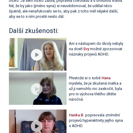
tričko. Já sem tričko zašila, připravila čokoládu a s omluvou vrátila.
Né, že by jako (jméno syna) si neuvědomoval, že udělal něco
špatně, ale nenafukovalo se to, aby pak z toho měl nějaké další,
aby se to s ním prostě neslo dál.
Další zkušenosti:
Ani s nástupem do školy nebyly
na dceři
Evy
možné zpozorovat
náznaky projevů ADHD.
Přestože si o sobě
Hana
myslela, že je zkušená matka a
už ji nemohlo nic zaskočit, byla
pro ni výchova třetího dítěte
náročná.
Hanka B.
popisovala zmírnění
projevů hyperaktivity jejího syna
s ADHD.