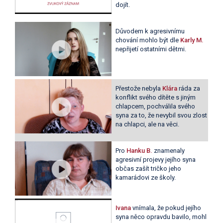
dojít.
Důvodem k agresivnímu
chování mohlo být dle
Karly M.
nepřijetí ostatními dětmi.
Přestože nebyla
Klára
ráda za
konflikt svého dítěte s jiným
chlapcem, pochválila svého
syna za to, že nevybil svou zlost
na chlapci, ale na věci.
Pro
Hanku B.
znamenaly
agresivní projevy jejího syna
občas zašít tričko jeho
kamarádovi ze školy.
Ivana
vnímala, že pokud jejího
syna něco opravdu bavilo, mohl