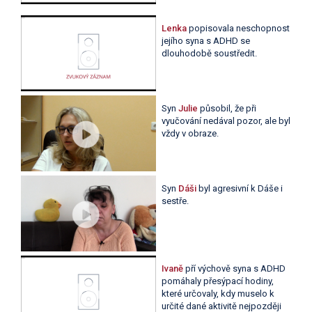
Lenka
popisovala neschopnost
jejího syna s ADHD se
dlouhodobě soustředit.
Syn
Julie
působil, že při
vyučování nedával pozor, ale byl
vždy v obraze.
Syn
Dáši
byl agresivní k Dáše i
sestře.
Ivaně
pří výchově syna s ADHD
pomáhaly přesýpací hodiny,
které určovaly, kdy muselo k
určité dané aktivitě nejpozději