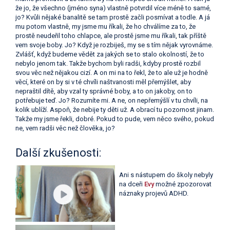
že jo, že všechno (jméno syna) vlastně potvrdil více méně to samé,
jo? Kvůli nějaké banalitě se tam prostě začli posmívat a todle. A já
mu potom vlastně, my jsme mu říkali, že ho chválíme za to, že
prostě neudeřil toho chlapce, ale prostě jsme mu říkali, tak příště
vem svoje boby. Jo? Když je rozbiješ, my se s tím nějak vyrovnáme.
Zvlášť, když budeme vědět za jakých se to stalo okolností, že to
nebylo jenom tak. Takže bychom byli radši, kdyby prostě rozbil
svou věc než nějakou cizí. A on mi na to řekl, že to ale už je hodně
věcí, které on by si v té chvíli naštvanosti měl přemýšlet, aby
nepraštil dítě, aby vzal ty správné boby, a to on jakoby, on to
potřebuje teď. Jo? Rozumíte mi. A ne, on nepřemýšlí v tu chvíli, na
kolik ublíží. Aspoň, že nebije ty děti už. A obrací tu pozornost jinam.
Takže my jsme řekli, dobré. Pokud to pude, vem něco svého, pokud
ne, vem radši věc než člověka, jo?
Další zkušenosti:
Ani s nástupem do školy nebyly
na dceři
Evy
možné zpozorovat
náznaky projevů ADHD.