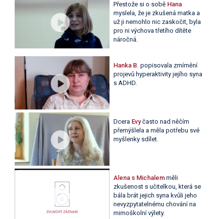
Přestože si o sobě
Hana
myslela, že je zkušená matka a
už ji nemohlo nic zaskočit, byla
pro ni výchova třetího dítěte
náročná.
Hanka B.
popisovala zmírnění
projevů hyperaktivity jejího syna
s ADHD.
Dcera
Evy
často nad něčím
přemýšlela a měla potřebu své
myšlenky sdílet.
Alena s Michalem
měli
zkušenost s učitelkou, která se
bála brát jejich syna kvůli jeho
nevyzpytatelnému chování na
mimoškolní výlety.