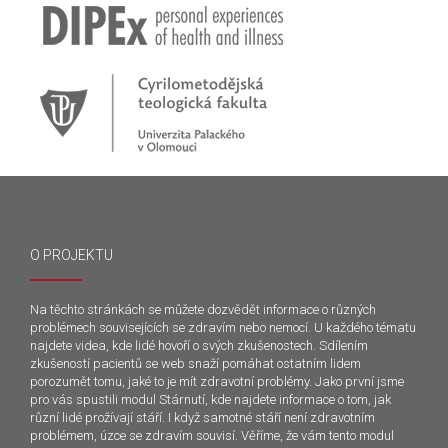
O PROJEKTU
Na těchto stránkách se můžete dozvědět informace o různých
problémech souvisejících se zdravím nebo nemocí. U každého tématu
najdete videa, kde lidé hovoří o svých zkušenostech. Sdílením
zkušeností pacientů se web snaží pomáhat ostatním lidem
porozumět tomu, jaké to je mít zdravotní problémy. Jako první jsme
pro vás spustili modul Stárnutí, kde najdete informace o tom, jak
různí lidé prožívají stáří. I když samotné stáří není zdravotním
problémem, úzce se zdravím souvisí. Věříme, že vám tento modul