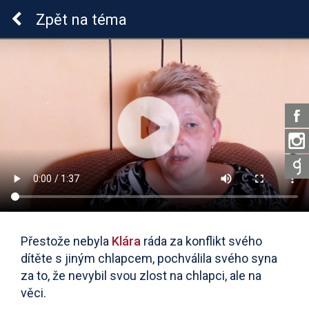
ADHD u dětí
Zpět
na téma
Přestože nebyla
Klára
ráda za konflikt svého
dítěte s jiným chlapcem, pochválila svého syna
za to, že nevybil svou zlost na chlapci, ale na
věci.