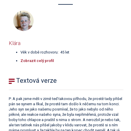
Klára
Věk v době rozhovoru: 45 let
Zobrazit celý profil
Textová verze
P: A pak jsme měli v zimě teď takovou příhodu, že prostě tady přišel
pán se synem a říkal, že prostě tam došlo k něčemu na tom konci.
Jeho syn se jako našemu posmíval, že to jako nebylo od něho
pěkné, ale reakce našeho syna, že byla nepřiměřená, protože vzal
boby toho chlapce a praštil s nima o strom. A nerozbil je nebo tak,
ale ten tatínek nás přišel jakoby v klidu varovat, že prostě si s ním
máme promluvit a že takhle by na ten kopec chodit neměl. A tak já