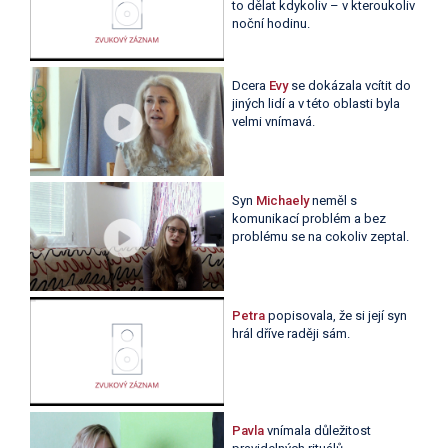
to dělat kdykoliv – v kteroukoliv
noční hodinu.
Dcera
Evy
se dokázala vcítit do
jiných lidí a v této oblasti byla
velmi vnímavá.
Syn
Michaely
neměl s
komunikací problém a bez
problému se na cokoliv zeptal.
Petra
popisovala, že si její syn
hrál dříve raději sám.
Pavla
vnímala důležitost