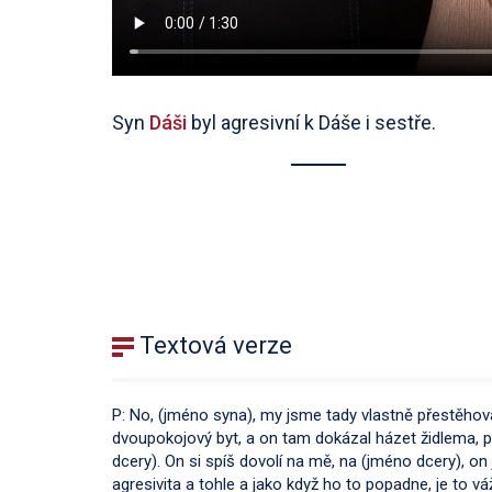
Syn
Dáši
byl agresivní k Dáše i sestře.
Textová verze
P: No, (jméno syna), my jsme tady vlastně přestěhova
dvoupokojový byt, a on tam dokázal házet židlema, 
dcery). On si spíš dovolí na mě, na (jméno dcery), on
agresivita a tohle a jako když ho to popadne, je to vá