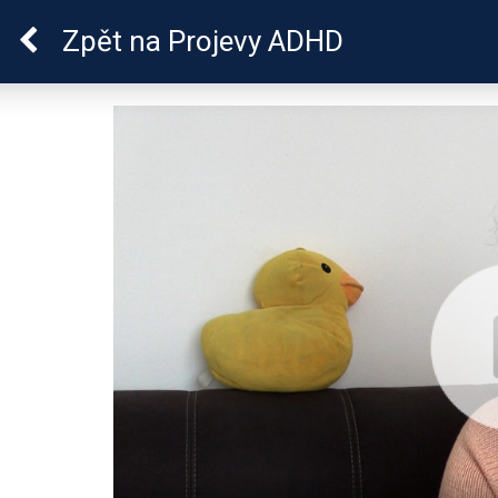
ADHD u dětí
Zpět
na Projevy ADHD