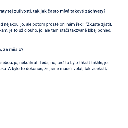
aty tej zuřivosti, tak jak často mívá takové záchvaty?
id nějakou, jo, ale potom prostě oni nám řekli: “Zkuste zjistit,
íkám, je to už dlouho, jo, ale tam stačí takzvaně blbej pohled,
n, za měsíc?
ebou, jo, několikrát. Teda, no, teď to bylo třikrát takhle, jo,
oku. A bylo to dokonce, že jsme museli volat, tak vícekrát,