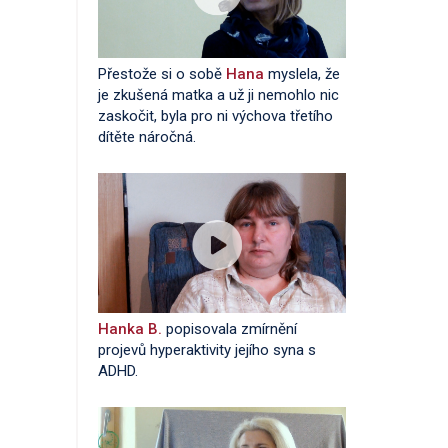
Přestože si o sobě
Hana
myslela, že
je zkušená matka a už ji nemohlo nic
zaskočit, byla pro ni výchova třetího
dítěte náročná.
Hanka B.
popisovala zmírnění
projevů hyperaktivity jejího syna s
ADHD.