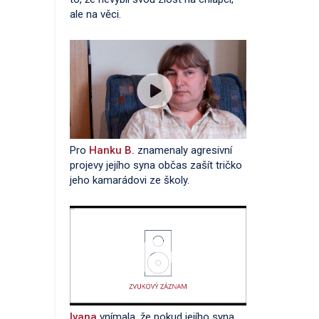
ale na věci.
Pro
Hanku B.
znamenaly agresivní
projevy jejího syna občas zašít tričko
jeho kamarádovi ze školy.
Ivana
vnímala, že pokud jejího syna