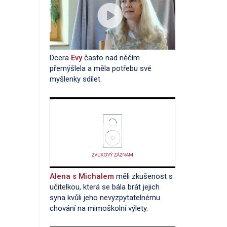
Dcera
Evy
často nad něčím
přemýšlela a měla potřebu své
myšlenky sdílet.
Alena s Michalem
měli zkušenost s
učitelkou, která se bála brát jejich
syna kvůli jeho nevyzpytatelnému
chování na mimoškolní výlety.