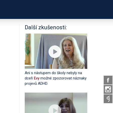
PODPOŘTE NÁS
Y RODIČŮ
PROFILY DĚTÍ
Další zkušenosti:
Ani s nástupem do školy nebyly na
dceři
Evy
možné zpozorovat náznaky
projevů ADHD.