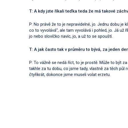
T:
A kdy jste říkali teďka teda že má takové záchv
P: No právě že to je nepravidelné, jo. Jednu dobu je kl
co to vyvolává“, ale tam vyvolává i pohled, jo. Já už ř
jo nebo slovíčko navíc, jo, a už to se spouští.
T: A jak často tak v průměru to bývá, za jeden de
P: To vážně se nedá říct, to je prostě. Může to být za s
takhle za tu dobu, co jsme tady, vlastně za těch půl r
čtyřikrát, dokonce jsme museli volat erzetu.