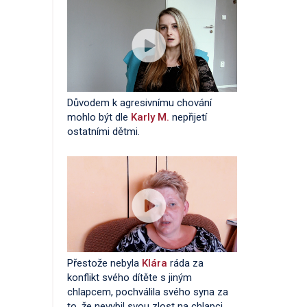
Důvodem k agresivnímu chování
mohlo být dle
Karly M.
nepřijetí
ostatními dětmi.
Přestože nebyla
Klára
ráda za
konflikt svého dítěte s jiným
chlapcem, pochválila svého syna za
to, že nevybil svou zlost na chlapci,