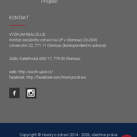
Proglas!
KONTAKT
VÝZKUM REALIZUJE
Institut sociálního zdraví na UP v Olomouci (OUSHI)
Univerzitní 22, 771 11 Olomouc (korespondenční adresa)
Sídlo: Kateřinská 653/17, 779 00 Olomouc
web:
http://oushi.upol.cz/
facebook:
http://facebook.com/hovoryozdravi
Tento web používá k poskytování služeb a analýze
návštěvnosti soubory cookie. Používáním tohoto webu s tím
souhlasíte.
Copyright © Hovory o zdraví 2014 - 2026, všechna práva