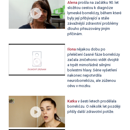
Alena
prošla na začátku 90. let
složitou cestou k diagnóze
lymeské borreliózy, během které
byly její přibývající a stále
závažnější zdravotní problémy
dlouho přisuzovány jiným
příčinám.
Ilona
nějakou dobu po
přeléčení časné fáze borreliózy
začala zničehonic vidět dvojitě
a trpět mimořádně silnými
bolestmi hlavy. Série vyšetření
nakonec nepotvrdila
neuroborreliózu, ale zúženou
cévu v mozku.
Katka
v šesti letech prodělala
borreliózu. O několik let později
přišly další zdravotní potíže.