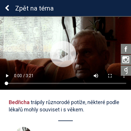
Lymeská borrelióza
Zpět
na téma
Bedřicha
trápily různorodé potíže, některé podle
lékařů mohly souviset i s věkem.