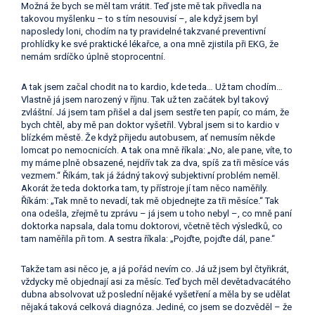
Možná že bych se měl tam vrátit. Teď jste mě tak přivedla na
takovou myšlenku – to s tím nesouvisí –, ale když jsem byl
naposledy loni, chodím na ty pravidelné takzvané preventivní
prohlídky ke své praktické lékařce, a ona mně zjistila při EKG, že
nemám srdíčko úplně stoprocentní.
A tak jsem začal chodit na to kardio, kde teda… Už tam chodím…
Vlastně já jsem narozený v říjnu. Tak už ten začátek byl takový
zvláštní. Já jsem tam přišel a dal jsem sestře ten papír, co mám, že
bych chtěl, aby mě pan doktor vyšetřil. Vybral jsem si to kardio v
blízkém městě. Že když přijedu autobusem, ať nemusím někde
lomcat po nemocnicích. A tak ona mně říkala: „No, ale pane, víte, to
my máme plně obsazené, nejdřív tak za dva, spíš za tři měsíce vás
vezmem.“ Říkám, tak já žádný takový subjektivní problém neměl.
Akorát že teda doktorka tam, ty přístroje jí tam něco naměřily.
Říkám: „Tak mně to nevadí, tak mě objednejte za tři měsíce.“ Tak
ona odešla, zřejmě tu zprávu – já jsem u toho nebyl –, co mně paní
doktorka napsala, dala tomu doktorovi, včetně těch výsledků, co
tam naměřila při tom. A sestra říkala: „Pojďte, pojďte dál, pane.“
Takže tam asi něco je, a já pořád nevím co. Já už jsem byl čtyřikrát,
vždycky mě objednají asi za měsíc. Teď bych měl devětadvacátého
dubna absolvovat už poslední nějaké vyšetření a měla by se udělat
nějaká taková celková diagnóza. Jediné, co jsem se dozvěděl – že