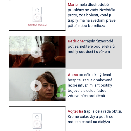
Marie
měla dlouhodobě
problémy se zády. Nevěděla
proto, zda bolesti, které ji
trápily, má na svědomí právě
páteř, nebo borrelióza.
Bedřicha
trápily různorodé
potíže, některé podle lékařů
mohly souviset i s věkem.
Alena
po několikatýdenní
hospitalizaci a opakované
léčbě infuzními antibiotiky
bojovala s celou řadou
zdravotních problémů.
Vojtěcha
trápila celá řada obtíží.
Kromě cukrovky a potíží se
srdcem chodil na dialýzu.