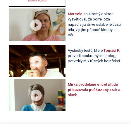
Marcele
soukromý doktor
vysvětloval, že borrelióza
napadla již dříve oslabené části
těla, v jejím případě klouby a
oči.
Výsledky testů, které
Tomáši P.
provedl soukromý imunolog,
potvrdily mix různých koinfekcí.
Mirka
prodělané encefalitidě
přisuzovala poškozený zrak a
sluch.