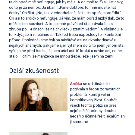
ta chlopeň mně nefunguje, jak by měla. A on mně to říkal i latinsky,
co to je za nemoc. Já říkám: „Pane doktore, to mně musíte říct
česky.“ On říká: „No, tak zjednodušeně, že ta chlopeň je prořídlá.“
Čili asi to srdíčko nefunguje. Já vím, že mám pořád nízký tlak, že to
může s tím souviset. A to se mně právě teď stalo dvakrát, asi
zhruba po 14 dnech, že na chvilečku ztratím vědomí. A většinou je
to, když jsem v nečinnosti. Tak teď třeba naposledy ten konkrétní
případ. Posledně jsme byli na návštěvě asi na dvouhodinové u
nějakých známých, pak jsme sjeli výtahem dolů, to jsem jenom stál,
vyšli jsme před barák, já jsem ušel asi 10 kroků a nevím ani, co se
stalo – cítím, že manželka se mnou třepe, ležel jsem na zemi.
Další zkušenosti:
Anička
se od třinácti let
potýkala s řadou zdravotních
problémů, které jí velmi
komplikovaly život. Souběh
všech těchto potíží se přes
nejrůznější pokusy dlouho
nedařilo účinně řešit lékařům ani
jí samotné.