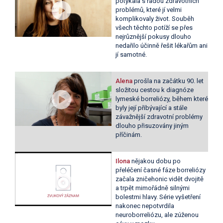
potýkala s řadou zdravotních
problémů, které jí velmi
komplikovaly život. Souběh
všech těchto potíží se přes
nejrůznější pokusy dlouho
nedařilo účinně řešit lékařům ani
jí samotné.
Alena
prošla na začátku 90. let
složitou cestou k diagnóze
lymeské borreliózy, během které
byly její přibývající a stále
závažnější zdravotní problémy
dlouho přisuzovány jiným
příčinám.
Ilona
nějakou dobu po
přeléčení časné fáze borreliózy
začala zničehonic vidět dvojitě
a trpět mimořádně silnými
bolestmi hlavy. Série vyšetření
nakonec nepotvrdila
neuroborreliózu, ale zúženou