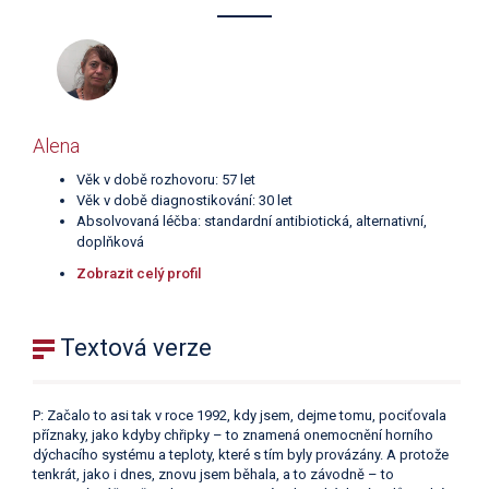
Alena
Věk v době rozhovoru: 57 let
Věk v době diagnostikování: 30 let
Absolvovaná léčba: standardní antibiotická, alternativní,
doplňková
Zobrazit celý profil
Textová verze
P: Začalo to asi tak v roce 1992, kdy jsem, dejme tomu, pociťovala
příznaky, jako kdyby chřipky – to znamená onemocnění horního
dýchacího systému a teploty, které s tím byly provázány. A protože
tenkrát, jako i dnes, znovu jsem běhala, a to závodně – to