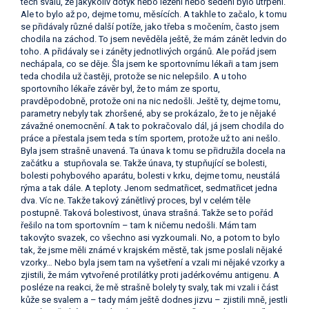
těch svalů, že jakýkoliv dotyk nebo ležení nebo sedění bylo utrpení.
Ale to bylo až po, dejme tomu, měsících. A takhle to začalo, k tomu
se přidávaly různé další potíže, jako třeba s močením, často jsem
chodila na záchod. To jsem nevěděla ještě, že mám zánět ledvin do
toho. A přidávaly se i záněty jednotlivých orgánů. Ale pořád jsem
nechápala, co se děje. Šla jsem ke sportovnímu lékaři a tam jsem
teda chodila už častěji, protože se nic nelepšilo. A u toho
sportovního lékaře závěr byl, že to mám ze sportu,
pravděpodobně, protože oni na nic nedošli.
Ještě ty, dejme tomu,
parametry nebyly tak zhoršené, aby se prokázalo, že to je nějaké
závažné onemocnění. A tak to pokračovalo dál, já jsem chodila do
práce a přestala jsem teda s tím sportem, protože už to ani nešlo.
Byla jsem strašně unavená. Ta únava k tomu se přidružila docela na
začátku a stupňovala se. Takže únava, ty stupňující se bolesti,
bolesti pohybového aparátu, bolesti v krku, dejme tomu, neustálá
rýma a tak dále. A teploty. Jenom sedmatřicet, sedmatřicet jedna
dva. Víc ne. Takže takový zánětlivý proces, byl v celém těle
postupně. Taková bolestivost, únava strašná. Takže se to pořád
řešilo na tom sportovním – tam k ničemu nedošli. Mám tam
takovýto svazek, co všechno asi vyzkoumali. No, a potom to bylo
tak, že jsme měli známé v krajském městě, tak jsme poslali nějaké
vzorky… Nebo byla jsem tam na vyšetření a vzali mi nějaké vzorky a
zjistili, že mám vytvořené protilátky proti jadérkovému antigenu. A
posléze na reakci, že mě strašně bolely ty svaly, tak mi vzali i část
kůže se svalem a – tady mám ještě dodnes jizvu – zjistili mně, jestli