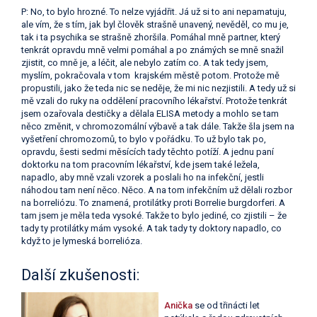
P: No, to bylo hrozné. To nelze vyjádřit. Já už si to ani nepamatuju,
ale vím, že s tím, jak byl člověk strašně unavený, nevěděl, co mu je,
tak i ta psychika se strašně zhoršila. Pomáhal mně partner, který
tenkrát opravdu mně velmi pomáhal a po známých se mně snažil
zjistit, co mně je, a léčit, ale nebylo zatím co. A tak tedy jsem,
myslím, pokračovala v tom krajském městě potom. Protože mě
propustili, jako že teda nic se neděje, že mi nic nezjistili. A tedy už si
mě vzali do ruky na oddělení pracovního lékařství. Protože tenkrát
jsem ozařovala destičky a dělala ELISA metody a mohlo se tam
něco změnit, v chromozomální výbavě a tak dále. Takže šla jsem na
vyšetření chromozomů, to bylo v pořádku. To už bylo tak po,
opravdu, šesti sedmi měsících tady těchto potíží. A jednu paní
doktorku na tom pracovním lékařství, kde jsem také ležela,
napadlo, aby mně vzali vzorek a poslali ho na infekční, jestli
náhodou tam není něco. Něco. A na tom infekčním už dělali rozbor
na borreliózu. To znamená, protilátky proti Borrelie burgdorferi. A
tam jsem je měla teda vysoké. Takže to bylo jediné, co zjistili – že
tady ty protilátky mám vysoké. A tak tady ty doktory napadlo, co
když to je lymeská borrelióza.
Další zkušenosti:
Anička
se od třinácti let