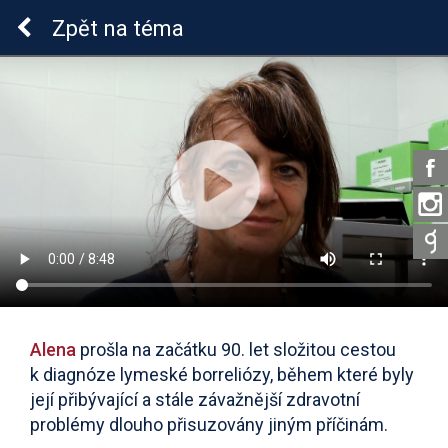
Lymeská borrelióza
Zpět
na téma
Alena
prošla na začátku 90. let složitou cestou
k diagnóze lymeské borreliózy, během které byly
její přibývající a stále závažnější zdravotní
problémy dlouho přisuzovány jiným příčinám.