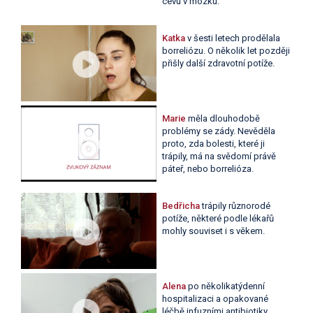
cévu v mozku.
Katka
v šesti letech prodělala
borreliózu. O několik let později
přišly další zdravotní potíže.
Marie
měla dlouhodobě
problémy se zády. Nevěděla
proto, zda bolesti, které ji
trápily, má na svědomí právě
páteř, nebo borrelióza.
Bedřicha
trápily různorodé
potíže, některé podle lékařů
mohly souviset i s věkem.
Alena
po několikatýdenní
hospitalizaci a opakované
léčbě infuzními antibiotiky