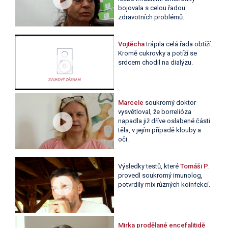
bojovala s celou řadou
zdravotních problémů.
Vojtěcha
trápila celá řada obtíží.
Kromě cukrovky a potíží se
srdcem chodil na dialýzu.
Marcele
soukromý doktor
vysvětloval, že borrelióza
napadla již dříve oslabené části
těla, v jejím případě klouby a
oči.
Výsledky testů, které
Tomáši P.
provedl soukromý imunolog,
potvrdily mix různých koinfekcí.
Mirka
prodělané encefalitidě