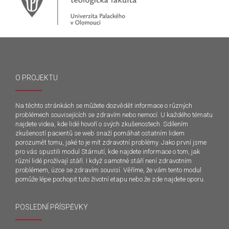
O PROJEKTU
Na těchto stránkách se můžete dozvědět informace o různých
problémech souvisejících se zdravím nebo nemocí. U každého tématu
najdete videa, kde lidé hovoří o svých zkušenostech. Sdílením
zkušeností pacientů se web snaží pomáhat ostatním lidem
porozumět tomu, jaké to je mít zdravotní problémy. Jako první jsme
pro vás spustili modul Stárnutí, kde najdete informace o tom, jak
různí lidé prožívají stáří. I když samotné stáří není zdravotním
problémem, úzce se zdravím souvisí. Věříme, že vám tento modul
pomůže lépe pochopit tuto životní etapu nebo že zde najdete oporu.
POSLEDNÍ PŘÍSPĚVKY