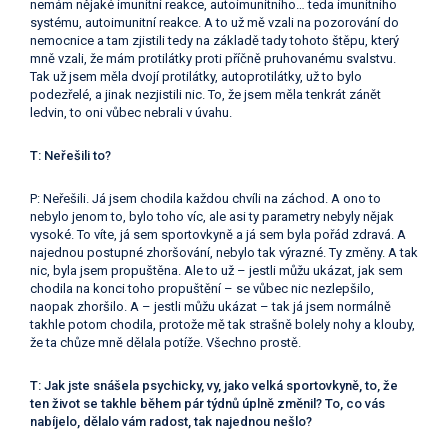
nemám nějaké imunitní reakce, autoimunitního… teda imunitního
systému, autoimunitní reakce. A to už mě vzali na pozorování do
nemocnice a tam zjistili tedy na základě tady tohoto štěpu, který
mně vzali, že mám protilátky proti příčně pruhovanému svalstvu.
Tak už jsem měla dvojí protilátky, autoprotilátky, už to bylo
podezřelé, a jinak nezjistili nic. To, že jsem měla tenkrát zánět
ledvin, to oni vůbec nebrali v úvahu.
T: Neřešili to?
P: Neřešili. Já jsem chodila každou chvíli na záchod. A ono to
nebylo jenom to, bylo toho víc, ale asi ty parametry nebyly nějak
vysoké. To víte, já sem sportovkyně a já sem byla pořád zdravá. A
najednou postupné zhoršování, nebylo tak výrazné. Ty změny. A tak
nic, byla jsem propuštěna. Ale to už – jestli můžu ukázat, jak sem
chodila na konci toho propuštění – se vůbec nic nezlepšilo,
naopak zhoršilo. A – jestli můžu ukázat – tak já jsem normálně
takhle potom chodila, protože mě tak strašně bolely nohy a klouby,
že ta chůze mně dělala potíže. Všechno prostě.
T: Jak jste snášela psychicky, vy, jako velká sportovkyně, to, že
ten život se takhle během pár týdnů úplně změnil? To, co vás
nabíjelo, dělalo vám radost, tak najednou nešlo?