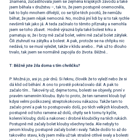
znamená, zúčastňovala jsem se zejména krajských závodů a také
jsem běhala v družstvu –, tak to, že jsem postupně onemocněla,
tak to bylo mnohem dřívější, co se týče těch pocitů, že nemůžu
běhat, že jsem nějak nemocná. No, možná jiní lidi by si to tak rychle
nevšimli tak jako já. A teda začínalo to těmito příznaky a nemohla
jsem se toho zbavit. Hodně výrazná byla také bolest krku a
pamatuju si, že i brzy mě začal bolet, velmi mě začal bolet zátylek.
Čili ztuhnutí na zátylku a bolest. A pak, protože se na chřipku nic
nedává, to se musí vyležet, takže v klidu anebo… Pak už to dlouho
trvalo, tak jsem se normálně zapojila do života. Běžné…
T: Běžně jste žila doma s tím chviličku?
P: Možná jo, asi jo, pár dnů. Si řeknu, člověk že to vyleží nebo že si
dá klid od běhání. A ono to prostě pokračovalo dál. A pak to
začalo tím… Takové ty už, dejme tomu, bolesti se objevily, první v
pravém ramenním kloubu. Bylo to proto, že ten ramenní kloub byl
kdysi velmi poškozený, streptokokovou nákazou. Takže tam to
začalo první a pak to postupovalo dolů, po těch velkých kloubech,
postupně od toho ramene až dolů, chytly se k tomu ty kyčle,
kolenní klouby, dolů a nakonec i drobné kloubičky na těch rukách.
Postupně mě začaly bolet klouby všechny teda. Ale nebyly to
jenom klouby, postupně začaly bolet i svaly. Takže došlo to až do
takového stavu, kdy jsem měla už tak strašně citlivé svaly a bolesti