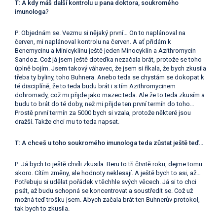
T: A kdy máš další kontrolu u pana doktora, soukromého
imunologa
?
P: Objednám se. Vezmu si nějaký první… On to naplánoval na
červen, mi naplánoval kontrolu na červen. A ať přidám k
Benemycinu a Minicyklinu ještě jeden Minocyklin a Azithromycin
Sandoz. Což já jsem ještě doteďka nezačala brát, protože se toho
úplně bojím. Jsem takový váhavec, že jsem si říkala, že bych zkusila
třeba ty byliny, toho Buhnera. Anebo teda se chystám se dokopat k
té disciplíně, že to teda budu brát i s tím Azithromycinem
dohromady, což mi přijde jako mazec teda. Ale že to teda zkusím a
budu to brát do té doby, než mi přijde ten první termín do toho…
Prostě první termín za 5000 bych si vzala, protože některé jsou
dražší. Takže chci mu to teda napsat.
T: A chceš u toho soukromého imunologa teda zůstat ještě teď…
P: Já bych to ještě chvíli zkusila. Beru to tři čtvrtě roku, dejme tomu
skoro. Cítím změny, ale hodnoty neklesají. A ještě bych to asi, až…
Potřebuju si udělat pořádek v těchhle svých věcech. Já si to chci
psát, až budu schopná se koncentrovat a soustředit se. Což už
možná teď trošku jsem. Abych začala brát ten Buhnerův protokol,
tak bych to zkusila.