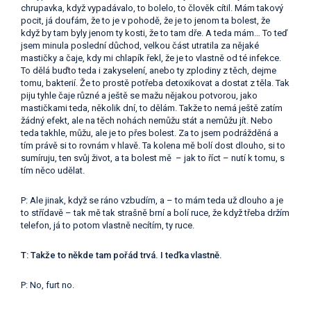
chrupavka, když vypadávalo, to bolelo, to člověk cítil. Mám takový
pocit, já doufám, že to je v pohodě, že je to jenom ta bolest, že
když by tam byly jenom ty kosti, že to tam dře. A teda mám… To teď
jsem minula poslední důchod, velkou část utratila za nějaké
mastičky a čaje, kdy mi chlapík řekl, že je to vlastně od té infekce.
To dělá buďto teda i zakyselení, anebo ty zplodiny z těch, dejme
tomu, bakterií. Že to prostě potřeba detoxikovat a dostat z těla. Tak
piju tyhle čaje různé a ještě se mažu nějakou potvorou, jako
mastičkami teda, několik dní, to dělám. Takže to nemá ještě zatím
žádný efekt, ale na těch nohách nemůžu stát a nemůžu jít.
Nebo
teda takhle, můžu, ale je to přes bolest. Za to jsem podrážděná a
tím právě si to rovnám v hlavě. Ta kolena mě bolí dost dlouho, si to
sumíruju, ten svůj život, a ta bolest mě – jak to říct – nutí k tomu, s
tím něco udělat.
P: Ale jinak, když se ráno vzbudím, a – to mám teda už dlouho a je
to střídavě – tak mě tak strašně brní a bolí ruce, že když třeba držím
telefon, já to potom vlastně necítím, ty ruce.
T: Takže to někde tam pořád trvá. I teďka vlastně.
P: No, furt no.