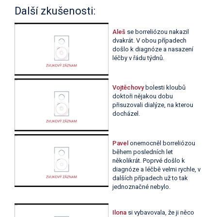
Další zkušenosti:
Aleš
se borreliózou nakazil
dvakrát. V obou případech
došlo k diagnóze a nasazení
léčby v řádu týdnů.
Vojtěchovy
bolesti kloubů
doktoři nějakou dobu
přisuzovali dialýze, na kterou
docházel.
Pavel
onemocněl borreliózou
během posledních let
několikrát. Poprvé došlo k
diagnóze a léčbě velmi rychle, v
dalších případech už to tak
jednoznačné nebylo.
Ilona
si vybavovala, že ji něco