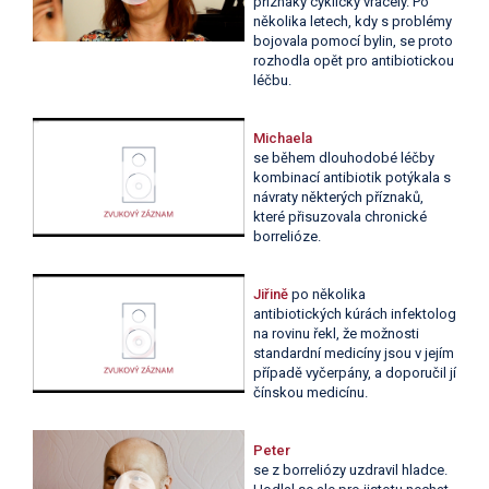
příznaky cyklicky vracely. Po
několika letech, kdy s problémy
bojovala pomocí bylin, se proto
rozhodla opět pro antibiotickou
léčbu.
Michaela
se během dlouhodobé léčby
kombinací antibiotik potýkala s
návraty některých příznaků,
které přisuzovala chronické
borrelióze.
Jiřině
po několika
antibiotických kúrách infektolog
na rovinu řekl, že možnosti
standardní medicíny jsou v jejím
případě vyčerpány, a doporučil jí
čínskou medicínu.
Peter
se z borreliózy uzdravil hladce.