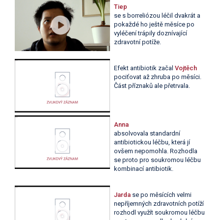
Tiep
se s borreliózou léčil dvakrát a
pokaždé ho ještě měsíce po
vyléčení trápily doznívající
zdravotní potíže.
Efekt antibiotik začal
Vojtěch
pociťovat až zhruba po měsíci.
Část příznaků ale přetrvala.
Anna
absolvovala standardní
antibiotickou léčbu, která jí
ovšem nepomohla. Rozhodla
se proto pro soukromou léčbu
kombinací antibiotik.
Jarda
se po měsících velmi
nepříjemných zdravotních potíží
rozhodl využít soukromou léčbu