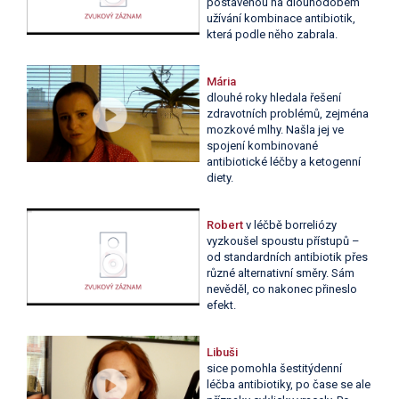
postavenou na dlouhodobém
užívání kombinace antibiotik,
která podle něho zabrala.
Mária
dlouhé roky hledala řešení
zdravotních problémů, zejména
mozkové mlhy. Našla jej ve
spojení kombinované
antibiotické léčby a ketogenní
diety.
Robert
v léčbě borreliózy
vyzkoušel spoustu přístupů –
od standardních antibiotik přes
různé alternativní směry. Sám
nevěděl, co nakonec přineslo
efekt.
Libuši
sice pomohla šestitýdenní
léčba antibiotiky, po čase se ale