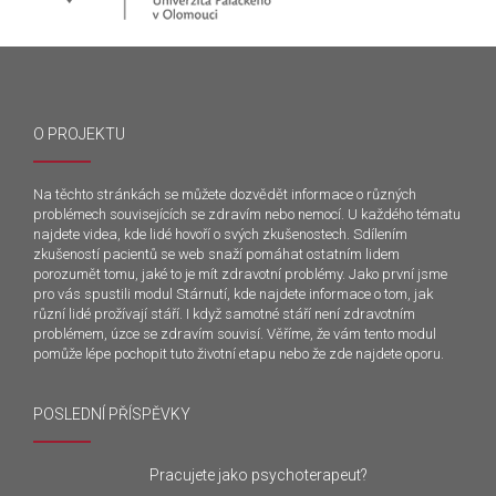
O PROJEKTU
Na těchto stránkách se můžete dozvědět informace o různých
problémech souvisejících se zdravím nebo nemocí. U každého tématu
najdete videa, kde lidé hovoří o svých zkušenostech. Sdílením
zkušeností pacientů se web snaží pomáhat ostatním lidem
porozumět tomu, jaké to je mít zdravotní problémy. Jako první jsme
pro vás spustili modul Stárnutí, kde najdete informace o tom, jak
různí lidé prožívají stáří. I když samotné stáří není zdravotním
problémem, úzce se zdravím souvisí. Věříme, že vám tento modul
pomůže lépe pochopit tuto životní etapu nebo že zde najdete oporu.
POSLEDNÍ PŘÍSPĚVKY
Pracujete jako psychoterapeut?