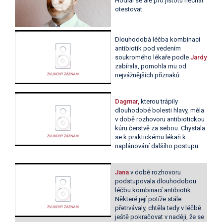
Hodlal se ale pro jistotu nechat
otestovat.
Dlouhodobá léčba kombinací
antibiotik pod vedením
soukromého lékaře podle
Jardy
zabírala, pomohla mu od
nejvážnějších příznaků.
Dagmar,
kterou trápily
dlouhodobé bolesti hlavy, měla
v době rozhovoru antibiotickou
kúru čerstvě za sebou. Chystala
se k praktickému lékaři k
naplánování dalšího postupu.
Jana
v době rozhovoru
podstupovala dlouhodobou
léčbu kombinací antibiotik.
Některé její potíže stále
přetrvávaly, chtěla tedy v léčbě
ještě pokračovat v naději, že se