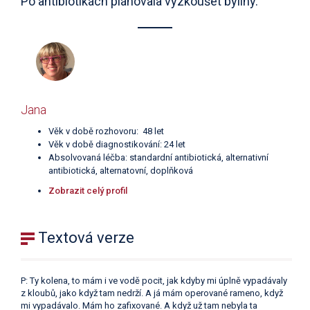
Po antibiotikách plánovala vyzkoušet byliny.
Jana
Věk v době rozhovoru: 48 let
Věk v době diagnostikování: 24 let
Absolvovaná léčba: standardní antibiotická, alternativní
antibiotická, alternatovní, doplňková
Zobrazit celý profil
Textová verze
P: Ty kolena, to mám i ve vodě pocit, jak kdyby mi úplně vypadávaly
z kloubů, jako když tam nedrží. A já mám operované rameno, když
mi vypadávalo. Mám ho zafixované. A když už tam nebyla ta