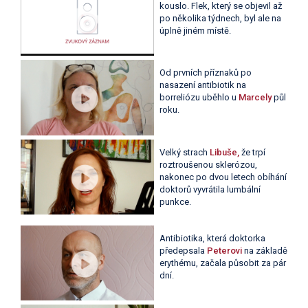
kouslo. Flek, který se objevil až
po několika týdnech, byl ale na
úplně jiném místě.
Od prvních příznaků po
nasazení antibiotik na
borreliózu uběhlo u
Marcely
půl
roku.
Velký strach
Libuše,
že trpí
roztroušenou sklerózou,
nakonec po dvou letech obíhání
doktorů vyvrátila lumbální
punkce.
Antibiotika, která doktorka
předepsala
Peterovi
na základě
erythému, začala působit za pár
dní.