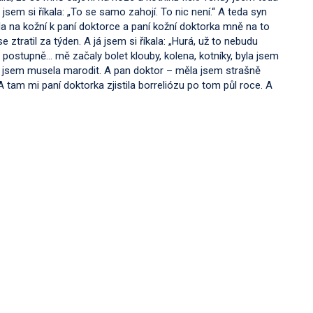
sem si říkala: „To se samo zahojí. To nic není.“ A teda syn
šla na kožní k paní doktorce a paní kožní doktorka mně na to
 ztratil za týden. A já jsem si říkala: „Hurá, už to nebudu
em postupně… mě začaly bolet klouby, kolena, kotníky, byla jsem
že jsem musela marodit. A pan doktor – měla jsem strašně
tam mi paní doktorka zjistila borreliózu po tom půl roce. A