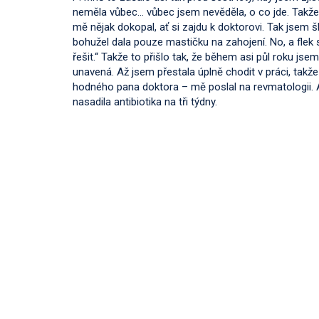
neměla vůbec… vůbec jsem nevěděla, o co jde. Takže j
mě nějak dokopal, ať si zajdu k doktorovi. Tak jsem 
bohužel dala pouze mastičku na zahojení. No, a flek se
řešit.“ Takže to přišlo tak, že během asi půl roku js
unavená. Až jsem přestala úplně chodit v práci, tak
hodného pana doktora – mě poslal na revmatologii. A 
nasadila antibiotika na tři týdny.