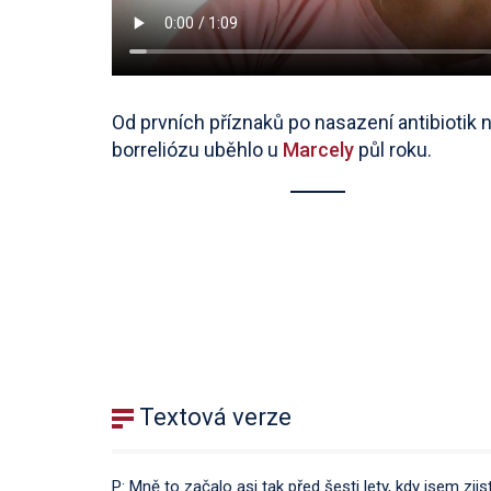
Od prvních příznaků po nasazení antibiotik 
borreliózu uběhlo u
Marcely
půl roku.
Textová verze
P: Mně to začalo asi tak před šesti lety, kdy jsem zji