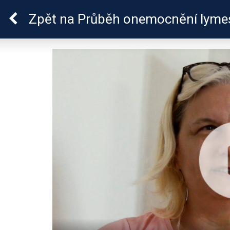
Lymeská borrelióza
Zpět
na Průběh onemocnění lymes