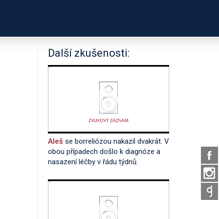
PODPOŘTE NÁS
É ODKAZY
O PROJEKTU
Další zkušenosti:
Aleš
se borreliózou nakazil dvakrát. V
obou případech došlo k diagnóze a
nasazení léčby v řádu týdnů.