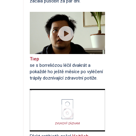
začala působit za pár dní.
Tiep
se s borreliózou léčil dvakrát a
pokaždé ho ještě měsíce po vyléčení
trápily doznívající zdravotní potíže.