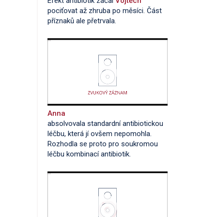
Efekt antibiotik začal
Vojtěch
pociťovat až zhruba po měsíci. Část
příznaků ale přetrvala.
Anna
absolvovala standardní antibiotickou
léčbu, která jí ovšem nepomohla.
Rozhodla se proto pro soukromou
léčbu kombinací antibiotik.