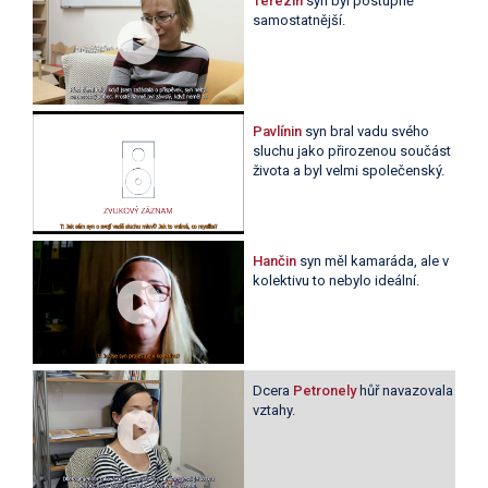
Terézin
syn byl postupně
samostatnější.
Pavlínin
syn bral vadu svého
sluchu jako přirozenou součást
života a byl velmi společenský.
Hančin
syn měl kamaráda, ale v
kolektivu to nebylo ideální.
Dcera
Petronely
hůř navazovala
vztahy.