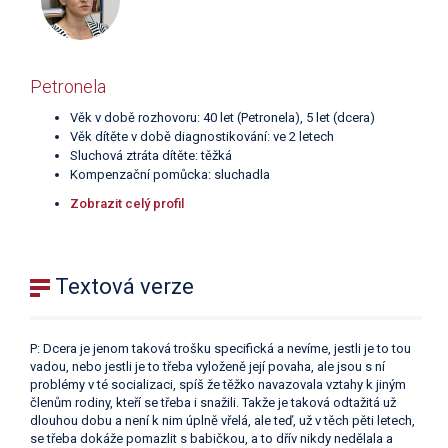
Petronela
Věk v době rozhovoru: 40 let (Petronela), 5 let (dcera)
Věk dítěte v době diagnostikování: ve 2 letech
Sluchová ztráta dítěte: těžká
Kompenzační pomůcka: sluchadla
Zobrazit celý profil
Textová verze
P: Dcera je jenom taková trošku specifická a nevíme, jestli je to tou
vadou, nebo jestli je to třeba vyloženě její povaha, ale jsou s ní
problémy v té socializaci, spíš že těžko navazovala vztahy k jiným
členům rodiny, kteří se třeba i snažili. Takže je taková odtažitá už
dlouhou dobu a není k nim úplně vřelá, ale teď, už v těch pěti letech,
se třeba dokáže pomazlit s babičkou, a to dřív nikdy nedělala a