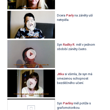
Dcera
Pavly
na záněty uší
netrpěla.
Syn
Radky R.
měl v jednom
období záněty často.
Jitka
si všimla, že syn má
omezenou schopnost
bezděčného učení.
Syn
Pavlíny
měl potíže s
grafomotorikou.