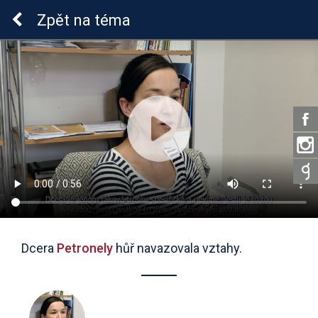
Sluchová vada u dětí
Zpět
na téma
Dcera
Petronely
hůř navazovala vztahy.