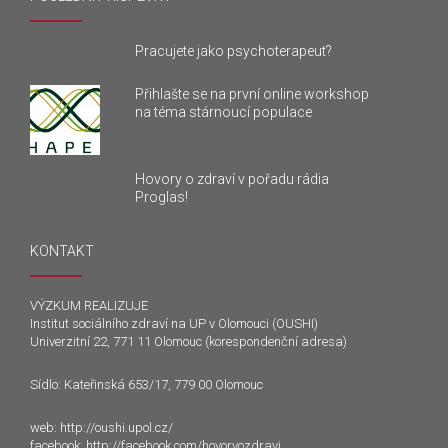
Pracujete jako psychoterapeut?
Přihlašte se na první online workshop
na téma stárnoucí populace
Hovory o zdraví v pořadu rádia
Proglas!
KONTAKT
VÝZKUM REALIZUJE
Institut sociálního zdraví na UP v Olomouci (OUSHI)
Univerzitní 22, 771 11 Olomouc (korespondenční adresa)
Sídlo: Kateřinská 653/17, 779 00 Olomouc
web:
http://oushi.upol.cz/
facebook:
http://facebook.com/hovoryozdravi