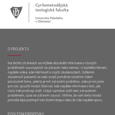
O PROJEKTU
Na těchto stránkách se můžete dozvědět informace o různých
problémech souvisejících se zdravím nebo nemocí. U každého tématu
najdete videa, kde lidé hovoří o svých zkušenostech. Sdílením
zkušeností pacientů se web snaží pomáhat ostatním lidem
porozumět tomu, jaké to je mít zdravotní problémy. Jako první jsme
pro vás spustili modul Stárnutí, kde najdete informace o tom, jak
různí lidé prožívají stáří. I když samotné stáří není zdravotním
problémem, úzce se zdravím souvisí. Věříme, že vám tento modul
pomůže lépe pochopit tuto životní etapu nebo že zde najdete oporu.
POSLEDNÍ PŘÍSPĚVKY