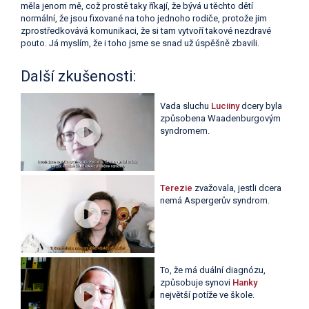
měla jenom mě, což prostě taky říkají, že bývá u těchto dětí
normální, že jsou fixované na toho jednoho rodiče, protože jim
zprostředkovává komunikaci, že si tam vytvoří takové nezdravé
pouto. Já myslím, že i toho jsme se snad už úspěšně zbavili.
Další zkušenosti:
Vada sluchu
Luciiny
dcery byla
způsobena Waadenburgovým
syndromem.
Terezie
zvažovala, jestli dcera
nemá Aspergerův syndrom.
To, že má duální diagnózu,
způsobuje synovi
Hanky
největší potíže ve škole.