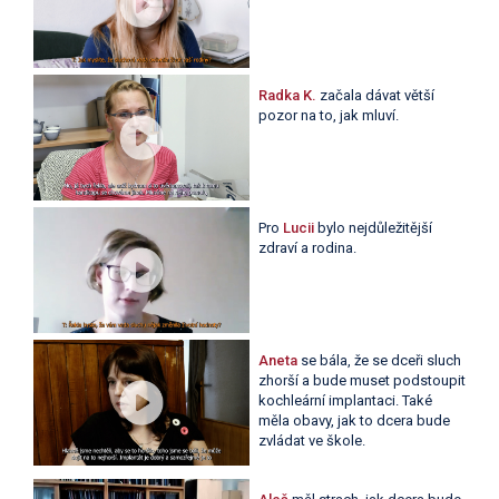
Radka K.
začala dávat větší
pozor na to, jak mluví.
Pro
Lucii
bylo nejdůležitější
zdraví a rodina.
Aneta
se bála, že se dceři sluch
zhorší a bude muset podstoupit
kochleární implantaci. Také
měla obavy, jak to dcera bude
zvládat ve škole.