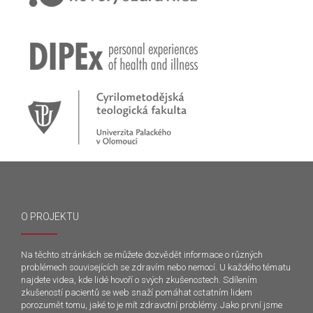
O PROJEKTU
Na těchto stránkách se můžete dozvědět informace o různých
problémech souvisejících se zdravím nebo nemocí. U každého tématu
najdete videa, kde lidé hovoří o svých zkušenostech. Sdílením
zkušeností pacientů se web snaží pomáhat ostatním lidem
porozumět tomu, jaké to je mít zdravotní problémy. Jako první jsme