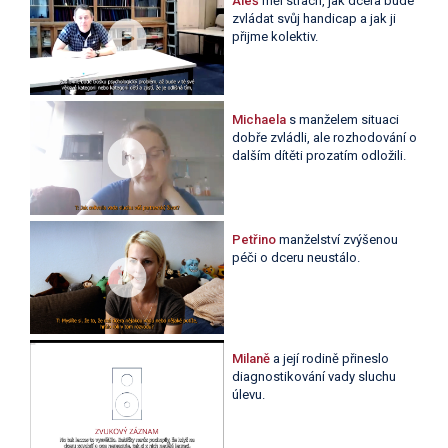
Aleš
měl strach, jak dcera bude
zvládat svůj handicap a jak ji
přijme kolektiv.
Michaela
s manželem situaci
dobře zvládli, ale rozhodování o
dalším dítěti prozatím odložili.
Petřino
manželství zvýšenou
péči o dceru neustálo.
Milaně
a její rodině přineslo
diagnostikování vady sluchu
úlevu.