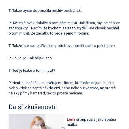
T: Takže byste doporučila nejdřív počkat až…
P: Až ten člověk dokáže o tom sám mluvit. Jak říkám, my jsme to ze
začátku kryli. Ne tím, že bychom se za to styděli, ale člověk nechtěl
o tom mluvit. Ze začátku to věděla jenom rodina.
T: Takže jste se nejdřív s tím potřebovali smířit sami a pak teprve…
P: Jo, jo, jo. Tak nějak, ano.
T: Teď je těžké o tom mluvit?
P: Není, ale určitě se nesvěřujeme lidem, kteří nám nejsou blízko.
Nebo když se zeptá někdo cizí, nebo někdo z vesnice, ne prostě
nějaký přímý kamarád, tak to prostě neříkám.
Další zkušenosti:
Leňa
si připadala jako špatná
matka.