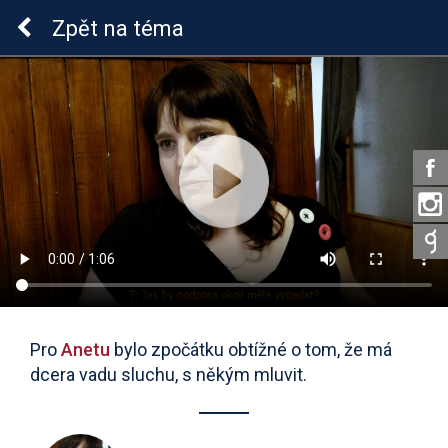
Sluchová vada u dětí
Zpět
na téma
Pro
Anetu
bylo zpočátku obtížné o tom, že má
dcera vadu sluchu, s někým mluvit.