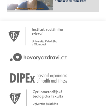
neměla však ráda lítost.