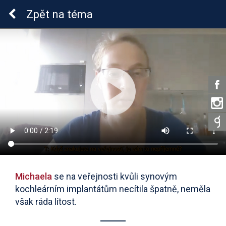
Sluchová vada u dětí
Zpět
na téma
Michaela
se na veřejnosti kvůli synovým
kochleárním implantátům necítila špatně, neměla
však ráda lítost.