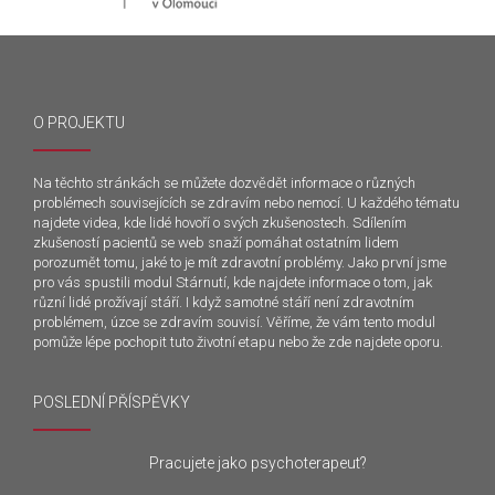
O PROJEKTU
Na těchto stránkách se můžete dozvědět informace o různých
problémech souvisejících se zdravím nebo nemocí. U každého tématu
najdete videa, kde lidé hovoří o svých zkušenostech. Sdílením
zkušeností pacientů se web snaží pomáhat ostatním lidem
porozumět tomu, jaké to je mít zdravotní problémy. Jako první jsme
pro vás spustili modul Stárnutí, kde najdete informace o tom, jak
různí lidé prožívají stáří. I když samotné stáří není zdravotním
problémem, úzce se zdravím souvisí. Věříme, že vám tento modul
pomůže lépe pochopit tuto životní etapu nebo že zde najdete oporu.
POSLEDNÍ PŘÍSPĚVKY
Pracujete jako psychoterapeut?