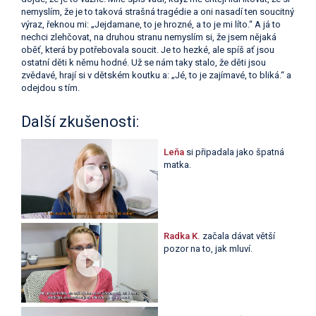
nemyslím, že je to taková strašná tragédie a oni nasadí ten soucitný
výraz, řeknou mi: „Jejdamane, to je hrozné, a to je mi líto.“ A já to
nechci zlehčovat, na druhou stranu nemyslím si, že jsem nějaká
oběť, která by potřebovala soucit. Je to hezké, ale spíš ať jsou
ostatní děti k němu hodné. Už se nám taky stalo, že děti jsou
zvědavé, hrají si v dětském koutku a: „Jé, to je zajímavé, to bliká.“ a
odejdou s tím.
Další zkušenosti:
Leňa
si připadala jako špatná
matka.
Radka K.
začala dávat větší
pozor na to, jak mluví.