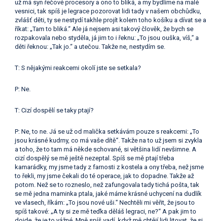
už má syn řečové procesory a ono to bliká, a my bydlíme na malé
vesnici, tak spíš je legrace pozorovat lidi tady v našem obchůdku,
zvlášť děti, ty se nestydí takhle projít kolem toho košíku a dívat se a
říkat: „Tam to bliká.“ Ale já nejsem asi takový člověk, že bych se
rozpakovala nebo styděla, já jim to i řeknu: „To jsou ouška, víš,“ a
děti řeknou: „Tak jo.“ a utečou. Takže ne, nestydím se.
T: S nějakými reakcemi okolí jste se setkala?
P: Ne.
T: Cizí dospělí se taky ptají?
P: Ne, to ne. Já se už od malička setkávám pouze s reakcemi: „To
jsou krásné kudrny, co má vaše dítě“. Takže na to už jsem si zvykla
a toho, že to tam má někde schované, si většina lidí nevšimne. A
cizí dospělý se mě ještě nezeptal. Spíš se mě ptají třeba
kamarádky, my jsme tady z farnosti z kostela a ony třeba, než jsme
to řekli, my jsme čekali do té operace, jak to dopadne. Takže až
potom. Než se to rozneslo, než zafungovala tady tichá pošta, tak
se mě jedna maminka ptala, jaké máme krásné uchycení na dudlík
ve vlasech, říkám: „To jsou nové uši.“ Nechtěli mi věřit, že jsou to
spíš takové: „A ty si ze mě teďka děláš legraci, ne?“ A pak jim to
dojde, že je to vážné. Mně spíš vadí, když mě chtějí lidi litovat, že si