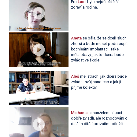
Pro
Lucii
bylo nejdůležitější
zdraví a rodina.
Aneta
se bála, že se dceři sluch
zhorší a bude muset podstoupit
kochleární implantaci. Také
měla obavy, jak to dcera bude
zvládat ve škole.
Aleš
měl strach, jak dcera bude
zvládat svůj handicap a jak ji
přijme kolektiv.
Michaela
s manželem situaci
dobře zvládli, ale rozhodování o
dalším dítěti prozatím odložili.