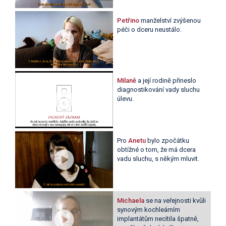
Petřino
manželství zvýšenou
péči o dceru neustálo.
Milaně
a její rodině přineslo
diagnostikování vady sluchu
úlevu.
Pro
Anetu
bylo zpočátku
obtížné o tom, že má dcera
vadu sluchu, s někým mluvit.
Michaela
se na veřejnosti kvůli
synovým kochleárním
implantátům necítila špatně,