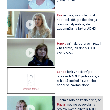
„zvláštní“ děti.
Eva
vnímala, že společnost
hodnotila děti podle toho, jak
poslouchaly rodiče, ale
zapomněla na faktor ADHD.
Hanka
vnímala generační rozdíl
v názorech, jak dítě s ADHD
vychovávat.
Lence
řekli v holičství po
projevech ADHD jejího syna, ať
si hledá jiné holičství anebo
chodí po zavírací době.
Lidem okolo se zdálo divné, že
Pavla
hned nereagovala na
projevy svého dítěte s ADHD,