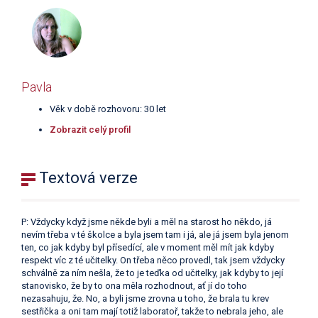
Pavla
Věk v době rozhovoru: 30 let
Zobrazit celý profil
Textová verze
P: Vždycky když jsme někde byli a měl na starost ho někdo, já
nevím třeba v té školce a byla jsem tam i já, ale já jsem byla jenom
ten, co jak kdyby byl přísedící, ale v moment měl mít jak kdyby
respekt víc z té učitelky. On třeba něco provedl, tak jsem vždycky
schválně za ním nešla, že to je teďka od učitelky, jak kdyby to její
stanovisko, že by to ona měla rozhodnout, ať jí do toho
nezasahuju, že. No, a byli jsme zrovna u toho, že brala tu krev
sestřička a oni tam mají totiž laboratoř, takže to nebrala jeho, ale