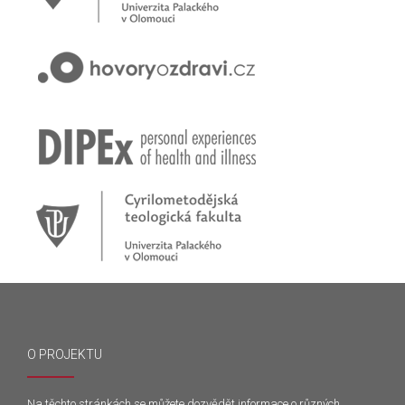
O PROJEKTU
Na těchto stránkách se můžete dozvědět informace o různých