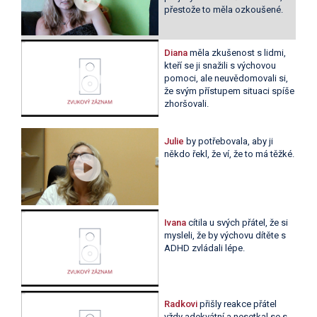
přestože to měla ozkoušené.
Diana
měla zkušenost s lidmi,
kteří se ji snažili s výchovou
pomoci, ale neuvědomovali si,
že svým přístupem situaci spíše
zhoršovali.
Julie
by potřebovala, aby ji
někdo řekl, že ví, že to má těžké.
Ivana
cítila u svých přátel, že si
mysleli, že by výchovu dítěte s
ADHD zvládali lépe.
Radkovi
přišly reakce přátel
vždy adekvátní a nesetkal se s