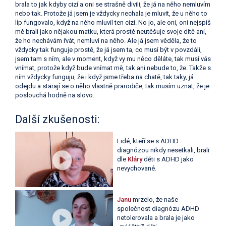
brala to jak kdyby cizí a oni se strašně divili, že já na něho nemluvím
nebo tak. Protože já jsem je vždycky nechala je mluvit, že u něho to
líp fungovalo, když na něho mluvil ten cizí. No jo, ale oni, oni nejspíš
mě brali jako nějakou matku, která prostě neutěšuje svoje dítě ani,
že ho nechávám řvát, nemluví na něho. Ale já jsem věděla, že to
vždycky tak funguje prostě, že já jsem ta, co musí být v povzdáli,
jsem tam s ním, ale v moment, když vy mu něco děláte, tak musí vás
vnímat, protože když bude vnímat mě, tak ani nebude to, že. Takže s
ním vždycky funguju, že i když jsme třeba na chatě, tak taky, já
odejdu a starají se o něho vlastně prarodiče, tak musím uznat, že je
poslouchá hodně na slovo.
Další zkušenosti:
Lidé, kteří se s ADHD
diagnózou nikdy nesetkali, brali
dle
Kláry
děti s ADHD jako
nevychované.
Janu
mrzelo, že naše
společnost diagnózu ADHD
netolerovala a brala je jako