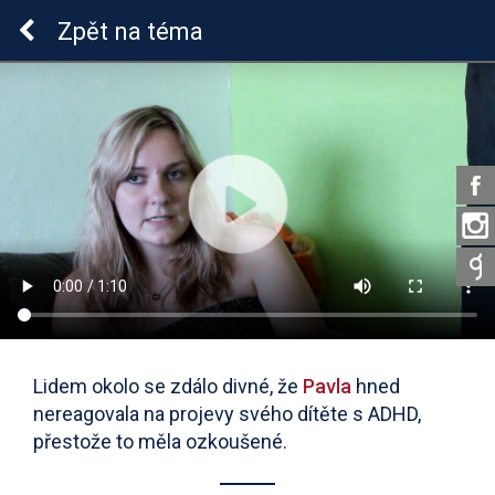
ADHD u dětí
Zpět
na téma
Lidem okolo se zdálo divné, že
Pavla
hned
nereagovala na projevy svého dítěte s ADHD,
přestože to měla ozkoušené.