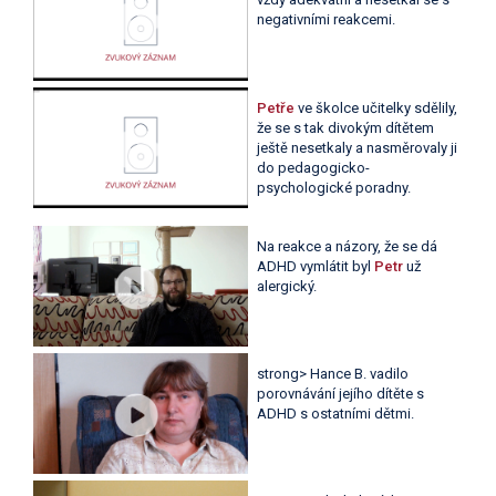
negativními reakcemi.
Petře
ve školce učitelky sdělily,
že se s tak divokým dítětem
ještě nesetkaly a nasměrovaly ji
do pedagogicko-
psychologické poradny.
Na reakce a názory, že se dá
ADHD vymlátit byl
Petr
už
alergický.
strong> Hance B. vadilo
porovnávání jejího dítěte s
ADHD s ostatními dětmi.