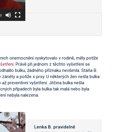
30
u nich onemocnění vyskytovalo v rodině, měly potíže
šetření.
Právě při jednom z těchto vyšetření se
é odhalilo bulku, žádného příznaku nevšimla. Stáňa B.
 záněty a potíže s prsy. U některých žen nešla bulka
o až preventivní vyšetření. Jitčina bulka nešla
cných případech byla bulka tak malá nebo byla
ení nebyla nalezena.
Lenka B. pravidelně