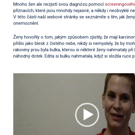
Mnoho žen ale nezjistí svou diagnózu pomocí
screeningovéh
příznacích, které jsou mnohdy nejasné, a někdy i neobvyklé
V této části naší webové stránky se seznámíte s tím, jak žen
onemocnění.
Ženy hovořily o tom, jakým způsobem zjistily, že mají karcin
přišlo jako blesk z čistého nebe, nikdy si nemyslely, že by 
rakoviny prsu byla bulka, kterou si některé ženy nahmataly př
náhodný dotek. Edita si bulku nahmatala, když si složila ruce p
Video
přehrávač