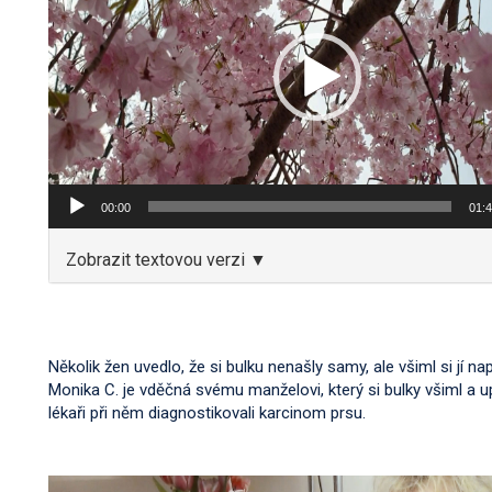
00:00
01:
Zobrazit textovou verzi ▼
Několik žen uvedlo, že si bulku nenašly samy, ale všiml si jí na
Monika C. je vděčná svému manželovi, který si bulky všiml a upo
lékaři při něm diagnostikovali karcinom prsu.
Video