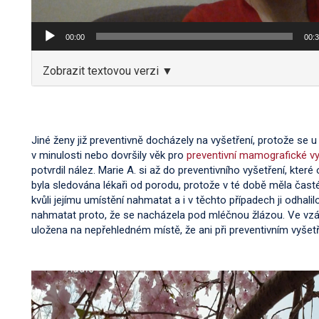
00:00
00:
Zobrazit textovou verzi ▼
Jiné ženy již preventivně docházely na vyšetření, protože se 
v minulosti nebo dovršily věk pro
preventivní mamografické vy
potvrdil nález. Marie A. si až do preventivního vyšetření, kter
byla sledována lékaři od porodu, protože v té době měla časté
kvůli jejímu umístění nahmatat a i v těchto případech ji odhalil
nahmatat proto, že se nacházela pod mléčnou žlázou. Ve vzá
uložena na nepřehledném místě, že ani při preventivním vyšetř
Video
přehrávač