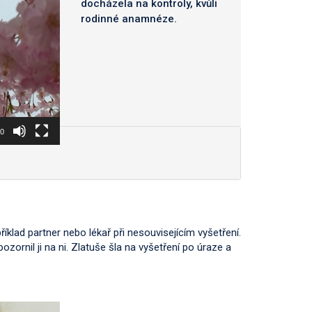
docházela na kontroly, kvůli
rodinné anamnéze.
40
příklad partner nebo lékař při nesouvisejícím vyšetření.
zornil ji na ni. Zlatuše šla na vyšetření po úraze a