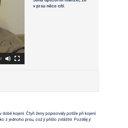
v prsu něco cítí.
57
 době kojení. Čtyři ženy popisovaly potíže při kojení
 z jednoho prsu, což jí přišlo zvláštní. Později jí