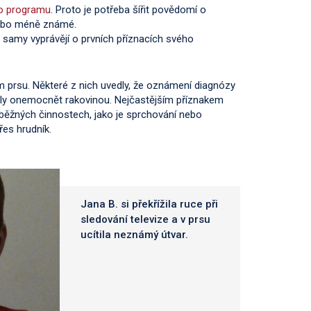
o programu
. Proto je potřeba šířit povědomí o
 nebo méně známé.
y samy vyprávějí o prvních příznacích svého
om prsu. Některé z nich uvedly, že oznámení diagnózy
mohly onemocnět rakovinou. Nejčastějším příznakem
i běžných činnostech, jako je sprchování nebo
řes hrudník.
Jana B. si překřížila ruce při
sledování televize a v prsu
ucítila neznámý útvar.