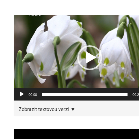
Video
přehrávač
00:00
00:
Zobrazit textovou verzi ▼