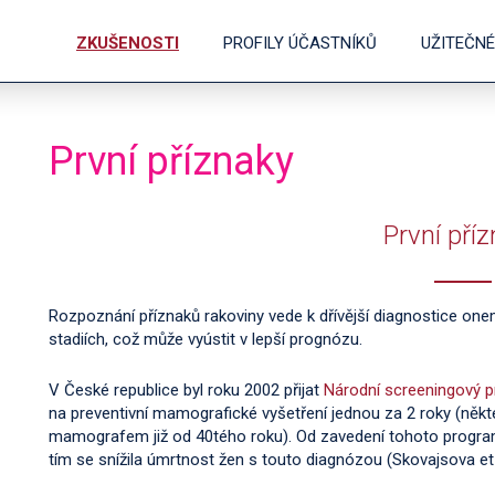
ZKUŠENOSTI
PROFILY ÚČASTNÍKŮ
UŽITEČN
První příznaky
První pří
Rozpoznání příznaků rakoviny vede k dřívější diagnostice on
stadiích, což může vyústit v lepší prognózu.
V České republice byl roku 2002 přijat
Národní screeningový 
na preventivní mamografické vyšetření jednou za 2 roky (někte
mamografem již od 40tého roku). Od zavedení tohoto program
tím se snížila úmrtnost žen s touto diagnózou (Skovajsova et a