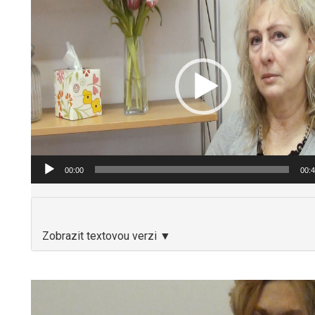
přehrávač
00:00
00:
Zobrazit textovou verzi ▼
Video
přehrávač