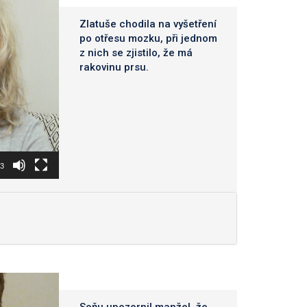
Zlatuše chodila na vyšetření
po otřesu mozku, při jednom
z nich se zjistilo, že má
rakovinu prsu.
43
Soňu upozornil manžel, že