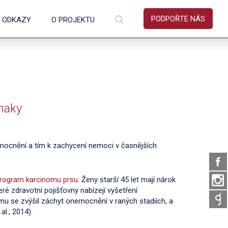
PODPOŘTE NÁS
É ODKAZY
O PROJEKTU
znaky
emocnění a tím k zachycení nemoci v časnějších
program karcinomu prsu
. Ženy starší 45 let mají nárok
ré zdravotní pojišťovny nabízejí vyšetření
u se zvýšil záchyt onemocnění v raných stadiích, a
l., 2014).