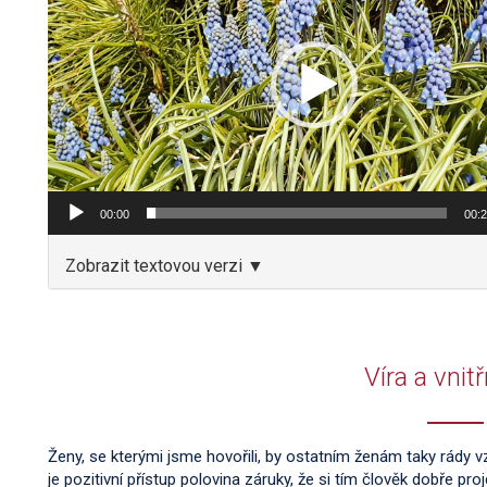
00:00
00:
Zobrazit textovou verzi ▼
Víra a vnitř
Ženy, se kterými jsme hovořili, by ostatním ženám taky rády vz
je pozitivní přístup polovina záruky, že si tím člověk dobře projd