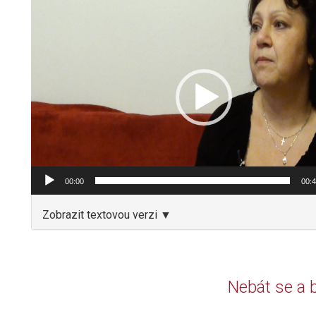
Video
přehrávač
00:00
00:
Zobrazit textovou verzi ▼
Nebát se a 