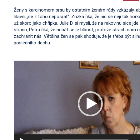
Ženy s karcinomem prsu by ostatním ženám rády vzkázaly, ab
hlavní „se z toho neposrat“. Zuzka říká, že nic se nejí tak hork
už skoro jako chřipka. Julie D. si myslí, že na rakovinu sice jde
stranu, Petra říká, že nebát se je blbost, protože strach ná
zachránit nás. Většina žen se pak shoduje, že je třeba být sil
posledního dechu.
Video
přehrávač