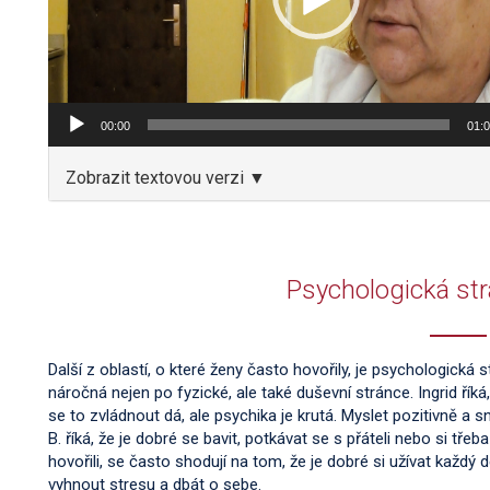
00:00
01:
Zobrazit textovou verzi ▼
Psychologická st
Další z oblastí, o které ženy často hovořily, je psychologická 
náročná nejen po fyzické, ale také duševní stránce. Ingrid říká, 
se to zvládnout dá, ale psychika je krutá. Myslet pozitivně a s
B. říká, že je dobré se bavit, potkávat se s přáteli nebo si tře
hovořili, se často shodují na tom, že je dobré si užívat každý
vyhnout stresu a dbát o sebe.