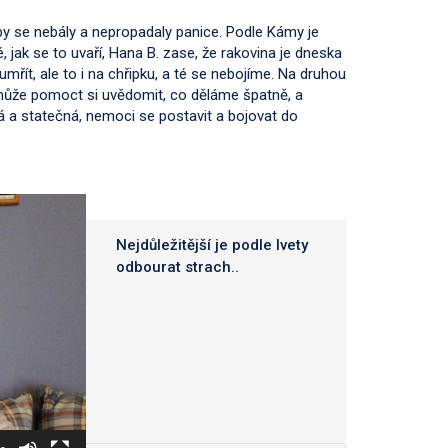
y se nebály a nepropadaly panice. Podle Kámy je
é, jak se to uvaří, Hana B. zase, že rakovina je dneska
 umřít, ale to i na chřipku, a té se nebojíme. Na druhou
m může pomoct si uvědomit, co děláme špatně, a
ná a statečná, nemoci se postavit a bojovat do
Nejdůležitější je podle Ivety
odbourat strach.
.