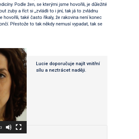
íny. Podle žen, se kterými jsme hovořili, je důležité
 zuby a říct si „zvládli to i jiní, tak já to zvládnu
 hovořili, také často říkaly, že rakovina není konec
nekončí. Přestože to tak někdy nemusí vypadat, tak se
Lucie doporučuje najít vnitřní
sílu a neztrácet naději.
53