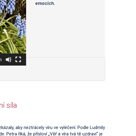
emocích.
25
ní síla
kázaly, aby neztrácely víru ve vyléčení. Podle Ludmily
e. Petra říká, že přísloví „Věř a víra tvá tě uzdraví“ je