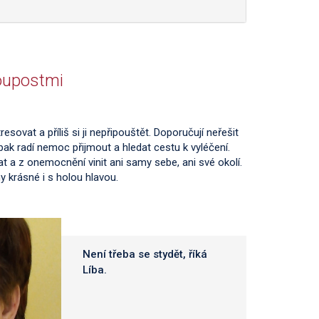
loupostmi
sovat a příliš si ji nepřipouštět. Doporučují neřešit
pak radí nemoc přijmout a hledat cestu k vyléčení.
t a z onemocnění vinit ani samy sebe, ani své okolí.
ny krásné i s holou hlavou.
Není třeba se stydět, říká
Líba.