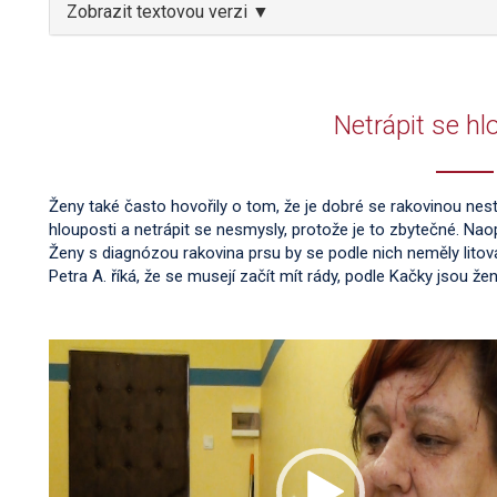
Zobrazit textovou verzi ▼
Netrápit se h
Ženy také často hovořily o tom, že je dobré se rakovinou nestre
hlouposti a netrápit se nesmysly, protože je to zbytečné. Nao
Ženy s diagnózou rakovina prsu by se podle nich neměly litova
Petra A. říká, že se musejí začít mít rády, podle Kačky jsou že
Video
přehrávač