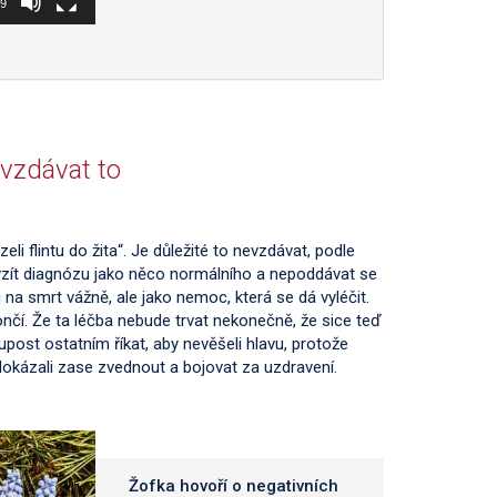
29
evzdávat to
eli flintu do žita“. Je důležité to nevzdávat, podle
 vzít diagnózu jako něco normálního a nepoddávat se
 na smrt vážně, ale jako nemoc, která se dá vyléčit.
ončí. Že ta léčba nebude trvat nekonečně, že sice teď
upost ostatním říkat, aby nevěšeli hlavu, protože
 dokázali zase zvednout a bojovat za uzdravení.
Žofka hovoří o negativních