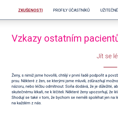
ZKUŠENOSTI
PROFILY ÚČASTNÍKŮ
UŽITEČN
Vzkazy ostatním pacien
Jít se lé
Ženy, s nimiž jsme hovořili, chtějí v první řadě podpořit a povz
prsu. Některé z žen, se kterými jsme mluvili, zdůrazňují mož
názoru, nebo léčbu odmítnout. Soňa dodává, že je důležité, ab
skutečnému lékaři, ne k léčiteli. Některé ženy upozorňují, že léčb
Shodují se také v tom, že bychom se neměli spoléhat jen na lé
na každém z nás.