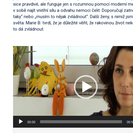
sice pravdivé, ale funguje jen s rozumnou pomocí moderní medic
v sobě najít vnitřní sílu a odvahu nemoci čelit. Doporučují zatnout
taky“ nebo „musím to nějak zvládnout“. Další ženy, s nimiž jsme
světa. Marie B. tvrdí, že je důležité věřit, že rakovinou život 
to dá zvládnout.
Video
přehrávač
00:00
00: