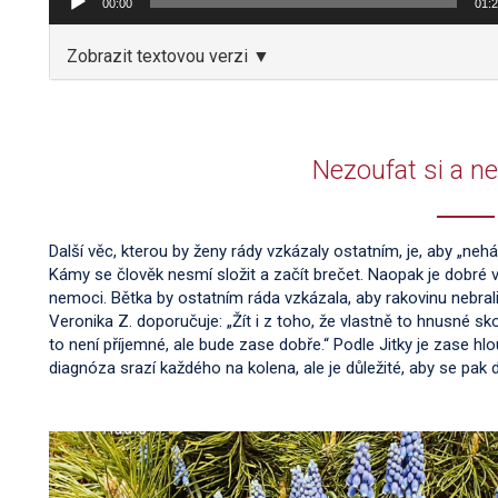
00:00
01:
Zobrazit textovou verzi ▼
Nezoufat si a n
Další věc, kterou by ženy rády vzkázaly ostatním, je, aby „neház
Kámy se člověk nesmí složit a začít brečet. Naopak je dobré
nemoci. Bětka by ostatním ráda vzkázala, aby rakovinu nebrali
Veronika Z. doporučuje: „Žít i z toho, že vlastně to hnusné sk
to není příjemné, ale bude zase dobře.“ Podle Jitky je zase hlo
diagnóza srazí každého na kolena, ale je důležité, aby se pak
Video
přehrávač