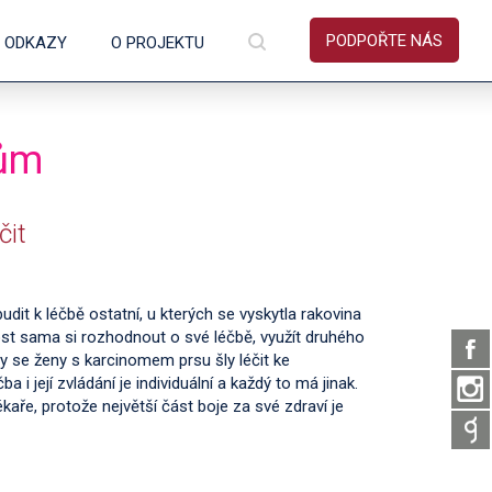
PODPOŘTE NÁS
É ODKAZY
O PROJEKTU
tům
čit
budit k léčbě ostatní, u kterých se vyskytla rakovina
nost sama si rozhodnout o své léčbě, využít druhého
y se ženy s karcinomem prsu šly léčit ke
a i její zvládání je individuální a každý to má jinak.
kaře, protože největší část boje za své zdraví je