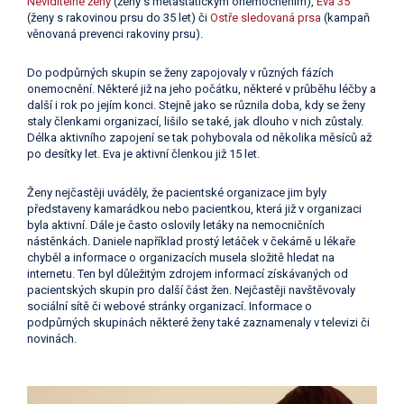
Neviditelné ženy
(ženy s metastatickým onemocněním),
Eva 35
(ženy s rakovinou prsu do 35 let) či
Ostře sledovaná prsa
(kampaň
věnovaná prevenci rakoviny prsu).
Do podpůrných skupin se ženy zapojovaly v různých fázích
onemocnění. Některé již na jeho počátku, některé v průběhu léčby a
další i rok po jejím konci. Stejně jako se různila doba, kdy se ženy
staly členkami organizací, lišilo se také, jak dlouho v nich zůstaly.
Délka aktivního zapojení se tak pohybovala od několika měsíců až
po desítky let. Eva je aktivní členkou již 15 let.
Ženy nejčastěji uváděly, že pacientské organizace jim byly
představeny kamarádkou nebo pacientkou, která již v organizaci
byla aktivní. Dále je často oslovily letáky na nemocničních
nástěnkách. Daniele například prostý letáček v čekárně u lékaře
chyběl a informace o organizacích musela složitě hledat na
internetu. Ten byl důležitým zdrojem informací získávaných od
pacientských skupin pro další část žen. Nejčastěji navštěvovaly
sociální sítě či webové stránky organizací. Informace o
podpůrných skupinách některé ženy také zaznamenaly v televizi či
novinách.
Video