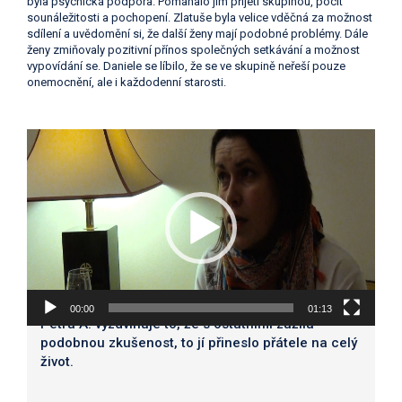
byla psychická podpora. Pomáhalo jim přijetí skupinou, pocit
sounáležitosti a pochopení. Zlatuše byla velice vděčná za možnost
sdílení a uvědomění si, že další ženy mají podobné problémy. Dále
ženy zmiňovaly pozitivní přínos společných setkávání a možnost
vypovídání se. Daniele se líbilo, že se ve skupině neřeší pouze
onemocnění, ale i každodenní starosti.
Video
přehrávač
00:00
01:13
Petra A. vyzdvihuje to, že s ostatními zažila
podobnou zkušenost, to jí přineslo přátele na celý
život.