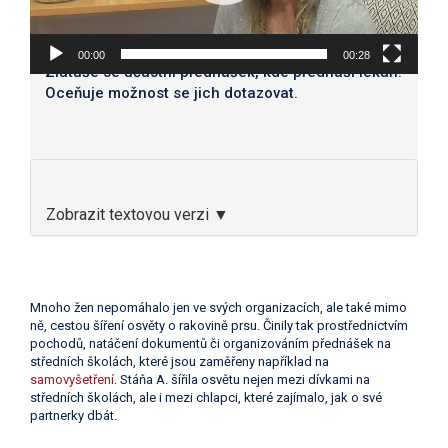
00:00
00:28
Zlatuše se účastní přednášek, kde přednáší lékaři.
Oceňuje možnost se jich dotazovat.
Zobrazit textovou verzi ▼
Mnoho žen nepomáhalo jen ve svých organizacích, ale také mimo
ně, cestou šíření osvěty o rakovině prsu. Činily tak prostřednictvím
pochodů, natáčení dokumentů či organizováním přednášek na
středních školách, které jsou zaměřeny například na
samovyšetření
. Stáňa A. šířila osvětu nejen mezi dívkami na
středních školách, ale i mezi chlapci, které zajímalo, jak o své
partnerky dbát.