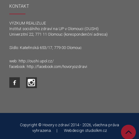
KONTAKT
VÝZKUM REALIZUJE
Institut sociálního zdraví na UP v Olomouci (OUSHI)
Univerzitní 22, 771 11 Olomouc (korespondenční adresa)
Sídlo: Kateřinská 653/17, 779 00 Olomouc
web:
http://oushi.upol.cz/
facebook:
http://facebook.com/hovoryozdravi
Tento web používá k poskytování služeb a analýze
návštěvnosti soubory cookie. Používáním tohoto webu s tím
souhlasíte.
Copyright © Hovory o zdraví 2014 - 2026, všechna práva
vyhrazena. | Webdesign
studiolkm.cz
Souhlasím