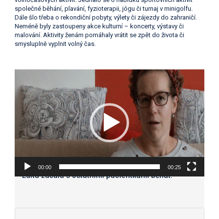
společné běhání, plavání, fyzioterapii, jógu či turnaj v minigolfu.
Dále šlo třeba o rekondiční pobyty, výlety či zájezdy do zahraničí.
Neméně byly zastoupeny akce kulturní – koncerty, výstavy či
malování. Aktivity ženám pomáhaly vrátit se zpět do života či
smysluplně vyplnit volný čas.
Video
přehrávač
00:00
00:25
Edita začala s ostatními pacientkami běhat.