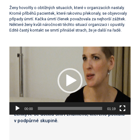
Ženy hovořily o obtížných situacích, které v organizacích nastaly.
Kromě příběhů pacientek, které rakovinu překonaly, se objevovaly
případy úmrtí. Kačka úmrtí členek považovala za nejhorší zážitek.
Některé ženy kvůli náročnosti těchto situací organizaci i opustily.
Editě častý kontakt se smrtí přinášel strach, že je další na řadě.
Video
přehrávač
00:00
01:19
Lenky A. se dotkla smrt známého, kterého potkala
v podpůrné skupině.