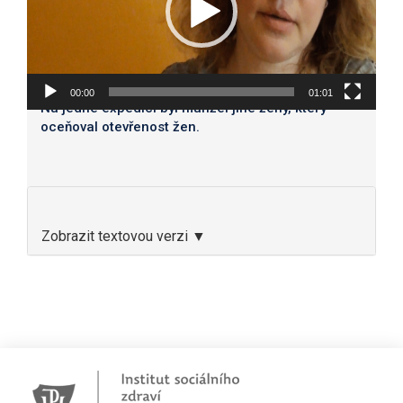
00:00
01:01
Na jedné expedici byl manžel jiné ženy, který
oceňoval otevřenost žen.
Zobrazit textovou verzi ▼