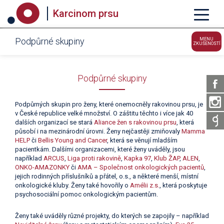
Karcinom prsu
Podpůrné skupiny
MENU
ZKUŠENOSTÍ
Podpůrné skupiny
Podpůrných skupin pro ženy, které onemocněly rakovinou prsu, je
v České republice velké množství. O záštitu těchto i více jak 40
dalších organizací se stará
Aliance žen s rakovinou prsu
, která
působí i na mezinárodní úrovni. Ženy nejčastěji zmiňovaly
Mamma
HELP
či
Bellis Young and Cancer
, která se věnují mladším
pacientkám. Dalšími organizacemi, které ženy uváděly, jsou
například
ARCUS
,
Liga proti rakovině
,
Kapka 97
,
Klub ŽAP
,
ALEN
,
ONKO-AMAZONKY
či
AMA – Společnost onkologických pacientů
,
jejich rodinných příslušníků a přátel, o.s., a některé menší, místní
onkologické kluby. Ženy také hovořily o
Amélii z.s.
, která poskytuje
psychosociální pomoc onkologickým pacientům.
Ženy také uváděly různé projekty, do kterých se zapojily – například