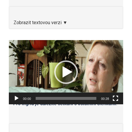
Zobrazit textovou verzi ▼
Video
přehrávač
00:00
00:28
Pro Ingrid je důležité setkání s ostatním členkami.