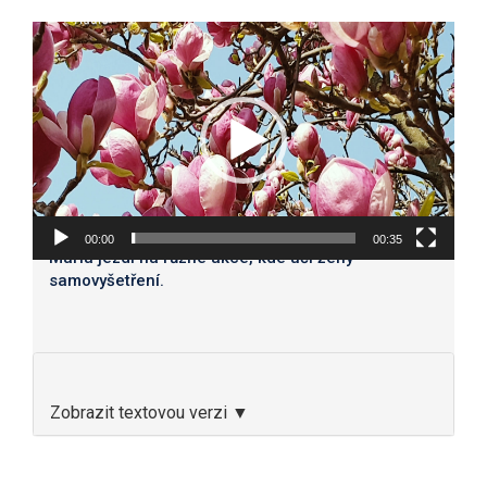
Video
přehrávač
00:00
00:35
Maria jezdí na různé akce, kde učí ženy
samovyšetření.
Zobrazit textovou verzi ▼