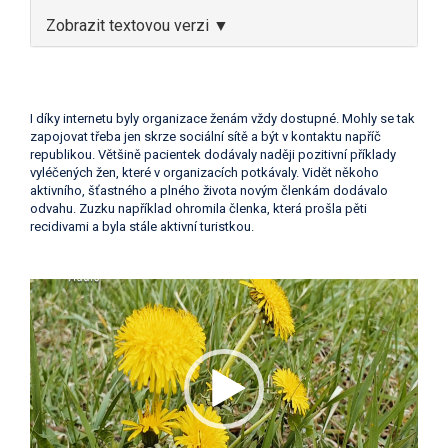
Zobrazit textovou verzi ▼
I díky internetu byly organizace ženám vždy dostupné. Mohly se tak
zapojovat třeba jen skrze sociální sítě a být v kontaktu napříč
republikou. Většině pacientek dodávaly naději pozitivní příklady
vyléčených žen, které v organizacích potkávaly. Vidět někoho
aktivního, šťastného a plného života novým členkám dodávalo
odvahu. Zuzku například ohromila členka, která prošla pěti
recidivami a byla stále aktivní turistkou.
Video
přehrávač