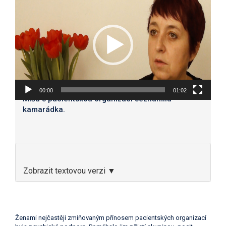
přehrávač
00:00
01:02
Míšu s pacientskou organizací seznámila
kamarádka.
Zobrazit textovou verzi ▼
Ženami nejčastěji zmiňovaným přínosem pacientských organizací