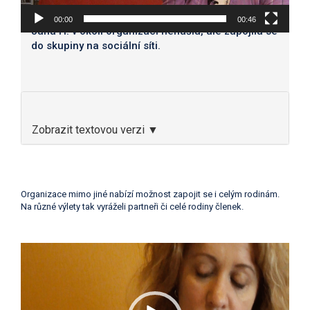
00:00
00:46
Jana H. v okolí organizaci nenašla, ale zapojila se
do skupiny na sociální síti.
Zobrazit textovou verzi ▼
Organizace mimo jiné nabízí možnost zapojit se i celým rodinám.
Na různé výlety tak vyráželi partneři či celé rodiny členek.
Video
přehrávač