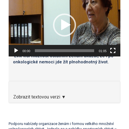
přehrávač
00:00
01:05
Evík vidí možnost ostatním ženám ukázat, že i po
onkologické nemoci jde žít plnohodnotný život.
Zobrazit textovou verzi ▼
Podporu nabízely organizace ženám i formou velkého množství
volnočasových aktivit. Jednalo se o nabídku sportovních aktivit –