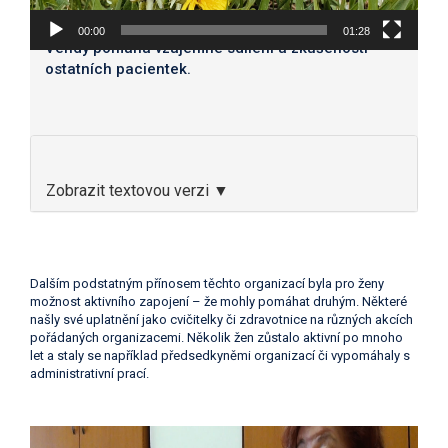
00:00
01:28
Vendy pomáhá vzájemné sdílení a zkušenosti
ostatních pacientek.
Zobrazit textovou verzi ▼
Dalším podstatným přínosem těchto organizací byla pro ženy
možnost aktivního zapojení – že mohly pomáhat druhým. Některé
našly své uplatnění jako cvičitelky či zdravotnice na různých akcích
pořádaných organizacemi. Několik žen zůstalo aktivní po mnoho
let a staly se například předsedkyněmi organizací či vypomáhaly s
administrativní prací.
Video