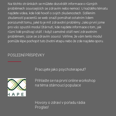
Na těchto stránkách se můžete dozvědět informace o různých
problémech souvisejících se zdravím nebo nemocí. U každého tématu
najdete videa, kde lidé hovoří o svých zkušenostech. Sdílením
zkušeností pacientů se web snaží pomáhat ostatním lidem
porozumět tomu, jaké to je mít zdravotní problémy. Jako první jsme
pro vás spustili modul Stárnutí, kde najdete informace o tom, jak
různí lidé prožívají stáří. I když samotné stáří není zdravotním
problémem, úzce se zdravím souvisí. Věříme, že vám tento modul
pomůže lépe pochopit tuto životní etapu nebo že zde najdete oporu.
POSLEDNÍ PŘÍSPĚVKY
Pracujete jako psychoterapeut?
Přihlašte se na první online workshop
na téma stárnoucí populace
Hovory o zdraví v pořadu rádia
Proglas!